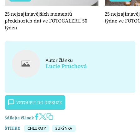
25 nejzajímavějších momentů
25 nejzajímavě
předchozích dní ve FOTOGALERII 50
týdne ve FOTO
týden
Autor článku
Lucie Průchová
VSTOUPIT DO DISKUZE
Sdílejte článek
ŠTÍTKY
CHLUPATÝ
SUKÝNKA