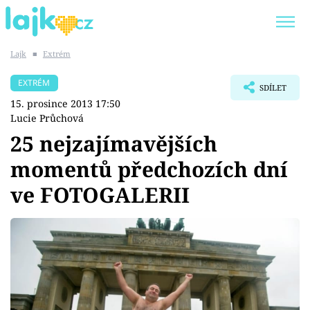
Lajk
■
Extrém
Trendy:
KARLOS VÉMOLA
ONLYFANS
EXTRÉM
SDÍLET
SHOPAHOLICADEL
CLASH OF THE STARS
15. prosince 2013 17:50
Lucie Průchová
25 nejzajímavějších
momentů předchozích dní
Témata
ve FOTOGALERII
Showbyznys
Youtubeři
Virály