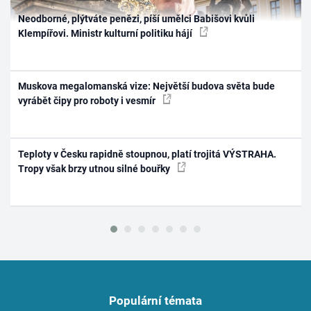
Neodborné, plýtváte penězi, píší umělci Babišovi kvůli
Klempířovi. Ministr kulturní politiku hájí
Muskova megalomanská vize: Největší budova světa bude
vyrábět čipy pro roboty i vesmír
Teploty v Česku rapidně stoupnou, platí trojitá VÝSTRAHA.
Tropy však brzy utnou silné bouřky
Populární témata