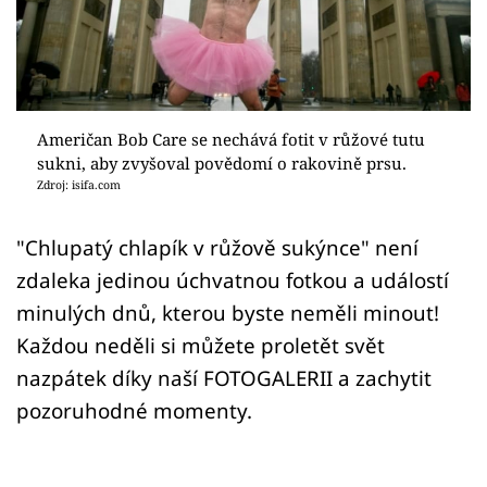
Sex a vztahy
Videa
Sledujte prima+
Američan Bob Care se nechává fotit v růžové tutu
sukni, aby zvyšoval povědomí o rakovině prsu.
Přihlášení
Zdroj: isifa.com
"Chlupatý chlapík v růžově sukýnce" není
Sledujte nás
zdaleka jedinou úchvatnou fotkou a událostí
minulých dnů, kterou byste neměli minout!
Každou neděli si můžete proletět svět
nazpátek díky naší FOTOGALERII a zachytit
pozoruhodné momenty.