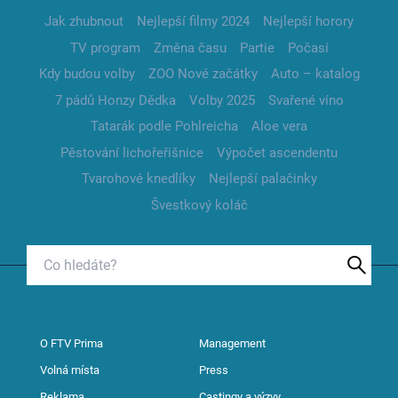
Jak zhubnout
Nejlepší filmy 2024
Nejlepší horory
TV program
Změna času
Partie
Počasí
Kdy budou volby
ZOO Nové začátky
Auto – katalog
7 pádů Honzy Dědka
Volby 2025
Svařené víno
Tatarák podle Pohlreicha
Aloe vera
Pěstování lichořeřišnice
Výpočet ascendentu
Tvarohové knedlíky
Nejlepší palačinky
Švestkový koláč
O FTV Prima
Management
Volná místa
Press
Reklama
Castingy a výzvy