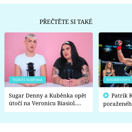
PŘEČTĚTE SI TAKÉ
TADEÁŠ KUBĚNKA
SHOWBYZNYS
Sugar Denny a Kuběnka opět
Patrik Kincl se zastal
útočí na Veronicu Biasiol.
poraženéh
Proč je podle nich falešná a
fanoušci n
lže o své nevěře?