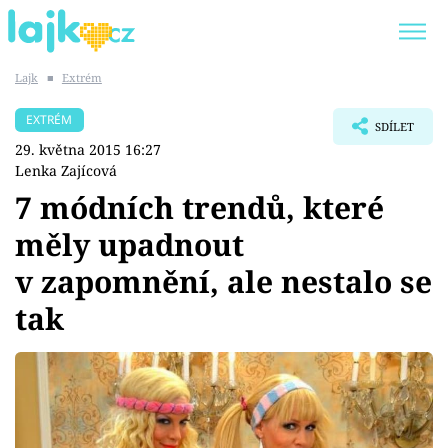
Lajk
■
Extrém
Trendy:
KARLOS VÉMOLA
ONLYFANS
EXTRÉM
SDÍLET
SHOPAHOLICADEL
CLASH OF THE STARS
29. května 2015 16:27
Lenka Zajícová
7 módních trendů, které
měly upadnout
Témata
v zapomnění, ale nestalo se
Showbyznys
tak
Youtubeři
Virály