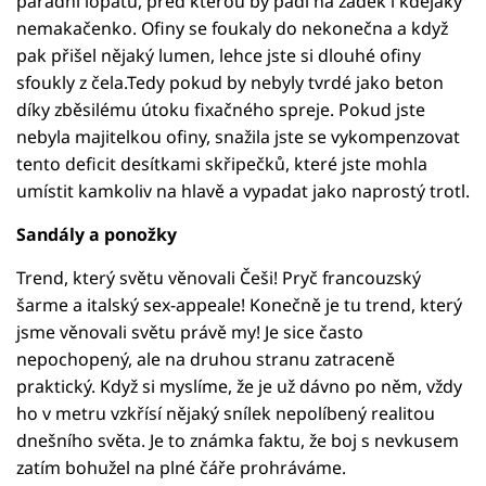
parádní lopatu, před kterou by padl na zadek i kdejaký
nemakačenko. Ofiny se foukaly do nekonečna a když
pak přišel nějaký lumen, lehce jste si dlouhé ofiny
sfoukly z čela.Tedy pokud by nebyly tvrdé jako beton
díky zběsilému útoku fixačného spreje. Pokud jste
nebyla majitelkou ofiny, snažila jste se vykompenzovat
tento deficit desítkami skřipečků, které jste mohla
umístit kamkoliv na hlavě a vypadat jako naprostý trotl.
Sandály a ponožky
Trend, který světu věnovali Češi! Pryč francouzský
šarme a italský sex-appeale! Konečně je tu trend, který
jsme věnovali světu právě my! Je sice často
nepochopený, ale na druhou stranu zatraceně
praktický. Když si myslíme, že je už dávno po něm, vždy
ho v metru vzkřísí nějaký snílek nepolíbený realitou
dnešního světa. Je to známka faktu, že boj s nevkusem
zatím bohužel na plné čáře prohráváme.