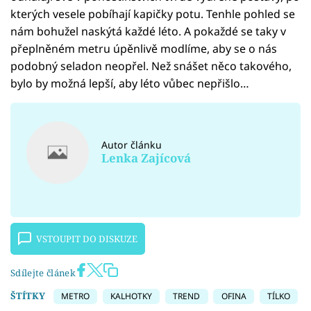
kterých vesele pobíhají kapičky potu. Tenhle pohled se
nám bohužel naskýtá každé léto. A pokaždé se taky v
přeplněném metru úpěnlivě modlíme, aby se o nás
podobný seladon neopřel. Než snášet něco takového,
bylo by možná lepší, aby léto vůbec nepřišlo…
Autor článku
Lenka Zajícová
VSTOUPIT DO DISKUZE
Sdílejte článek
ŠTÍTKY
METRO
KALHOTKY
TREND
OFINA
TÍLKO