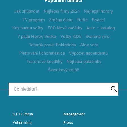
Populární témata
Jak zhubnout
Nejlepší filmy 2024
Nejlepší horory
TV program
Změna času
Partie
Počasí
Kdy budou volby
ZOO Nové začátky
Auto – katalog
7 pádů Honzy Dědka
Volby 2025
Svařené víno
Tatarák podle Pohlreicha
Aloe vera
Pěstování lichořeřišnice
Výpočet ascendentu
Tvarohové knedlíky
Nejlepší palačinky
Švestkový koláč
O FTV Prima
Management
Volná místa
Press