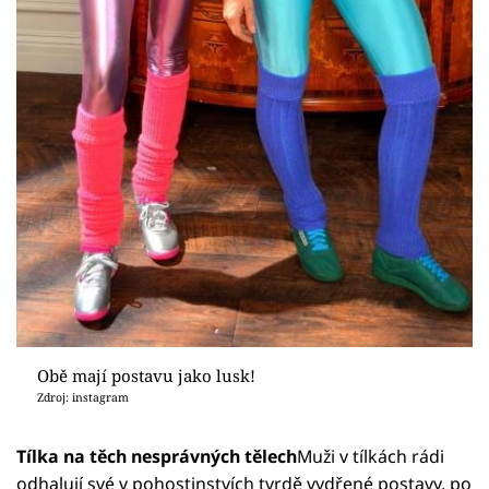
Obě mají postavu jako lusk!
Zdroj: instagram
Tílka
na těch nesprávných tělech
Muži v tílkách rádi
odhalují své v pohostinstvích tvrdě vydřené postavy, po