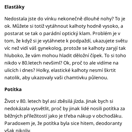
Elasťáky
Nedostala jste do vínku nekonečně dlouhé nohy? To je
ok. Můžete si totiž vytáhnout kalhoty hodně vysoko, a
postarat se tak o parádní optický klam. Problém je v
tom, že když si je vytáhnete k podpaždí, ukazujete světu
víc než vidí váš gynekolog, protože se kalhoty zaryjí tak
hluboko, že vám mohou hladit děložní čípek. To si toho
nikdo v 80.letech nevšiml? Ok, proč to ale vidíme na
ulicích i dnes? Holky, elastické kalhoty nesmí škrtit
natolik, aby ukazovaly vaši chamtivku půlenou.
Potítka
Život v 80. letech byl asi zběsilá jízda. Jinak bych si
nedokázala vysvětlit, proč by jinak lidé nosili potítka za
běžných příležitostí jako je třeba nákup v obchoďáku.
Paradoxem je, že potítka byla sice hitem, deodoranty
však nikoliv.