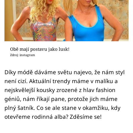
Sex a vztahy
Videa
Sledujte prima+
Přihlášení
Obě mají postavu jako lusk!
Zdroj: instagram
Sledujte nás
Díky módě dáváme světu najevo, že nám styl
není cizí. Aktuální trendy máme v malíku a
nejskvělejší kousky zrozené z hlav fashion
géniů, nám říkají pane, protože jich máme
plný šatník. Co se ale stane v okamžiku, kdy
otevřeme rodinná alba? Zděsíme se!