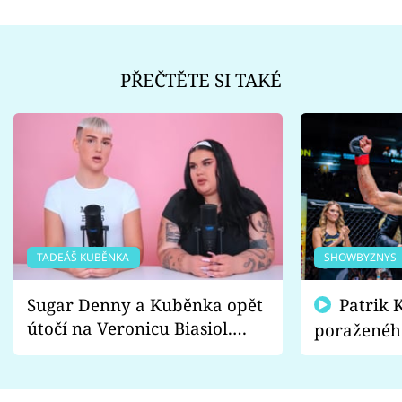
PŘEČTĚTE SI TAKÉ
TADEÁŠ KUBĚNKA
SHOWBYZNYS
Sugar Denny a Kuběnka opět
Patrik Kincl se zastal
útočí na Veronicu Biasiol.
poraženéh
Proč je podle nich falešná a
fanoušci n
lže o své nevěře?