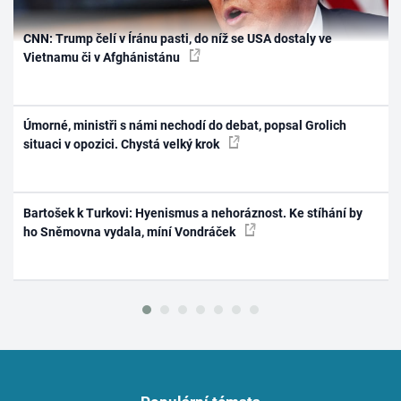
CNN: Trump čelí v Íránu pasti, do níž se USA dostaly ve
Vietnamu či v Afghánistánu
Úmorné, ministři s námi nechodí do debat, popsal Grolich
situaci v opozici. Chystá velký krok
Bartošek k Turkovi: Hyenismus a nehoráznost. Ke stíhání by
ho Sněmovna vydala, míní Vondráček