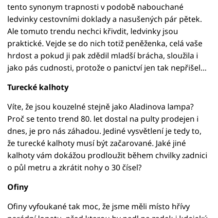
tento synonym trapnosti v podobě nabouchané
ledvinky cestovními doklady a nasušených pár pětek.
Ale tomuto trendu nechci křivdit, ledvinky jsou
praktické. Vejde se do nich totiž peněženka, celá vaše
hrdost a pokud ji pak zdědil mladší brácha, sloužila i
jako pás cudnosti, protože o panictví jen tak nepřišel…
Turecké kalhoty
Víte, že jsou kouzelné stejně jako Aladinova lampa?
Proč se tento trend 80. let dostal na pulty prodejen i
dnes, je pro nás záhadou. Jediné vysvětlení je tedy to,
že turecké kalhoty musí být začarované. Jaké jiné
kalhoty vám dokážou prodloužit během chvilky zadnici
o půl metru a zkrátit nohy o 30 čísel?
Ofiny
Ofiny vyfoukané tak moc, že jsme měli místo hřívy