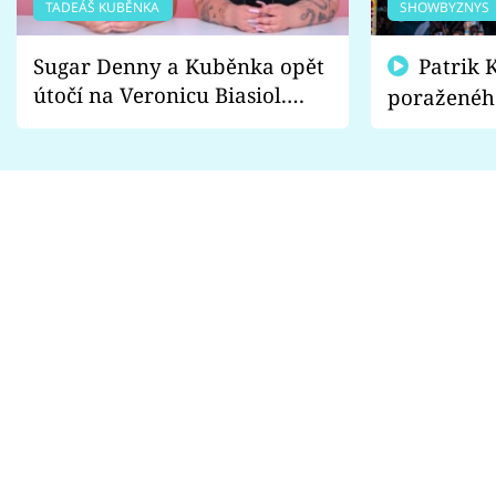
TADEÁŠ KUBĚNKA
SHOWBYZNYS
Sugar Denny a Kuběnka opět
Patrik Kincl se zastal
útočí na Veronicu Biasiol.
poraženéh
Proč je podle nich falešná a
fanoušci n
lže o své nevěře?