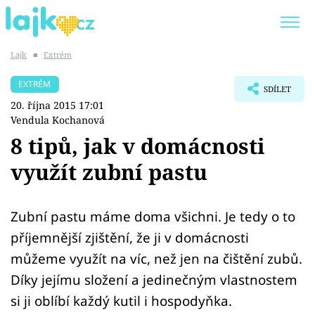
Lajk
■
Extrém
Trendy:
KARLOS VÉMOLA
ONLYFANS
EXTRÉM
SDÍLET
SHOPAHOLICADEL
CLASH OF THE STARS
20. října 2015 17:01
Vendula Kochanová
8 tipů, jak v domácnosti
využít zubní pastu
Témata
Showbyznys
Zubní pastu máme doma všichni. Je tedy o to
příjemnější zjištění, že ji v domácnosti
Youtubeři
můžeme využít na víc, než jen na čištění zubů.
Díky jejímu složení a jedinečným vlastnostem
Virály
si ji oblíbí každý kutil i hospodyňka.