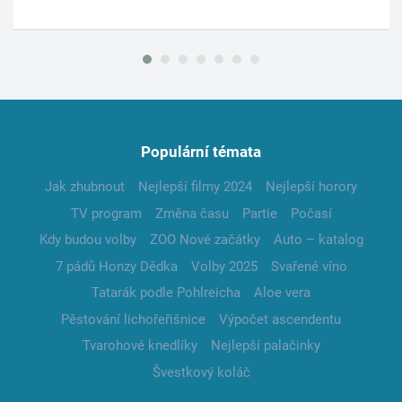
Populární témata
Jak zhubnout
Nejlepší filmy 2024
Nejlepší horory
TV program
Změna času
Partie
Počasí
Kdy budou volby
ZOO Nové začátky
Auto – katalog
7 pádů Honzy Dědka
Volby 2025
Svařené víno
Tatarák podle Pohlreicha
Aloe vera
Pěstování lichořeřišnice
Výpočet ascendentu
Tvarohové knedlíky
Nejlepší palačinky
Švestkový koláč