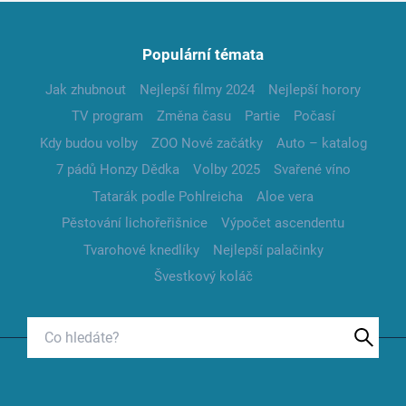
Populární témata
Jak zhubnout
Nejlepší filmy 2024
Nejlepší horory
TV program
Změna času
Partie
Počasí
Kdy budou volby
ZOO Nové začátky
Auto – katalog
7 pádů Honzy Dědka
Volby 2025
Svařené víno
Tatarák podle Pohlreicha
Aloe vera
Pěstování lichořeřišnice
Výpočet ascendentu
Tvarohové knedlíky
Nejlepší palačinky
Švestkový koláč