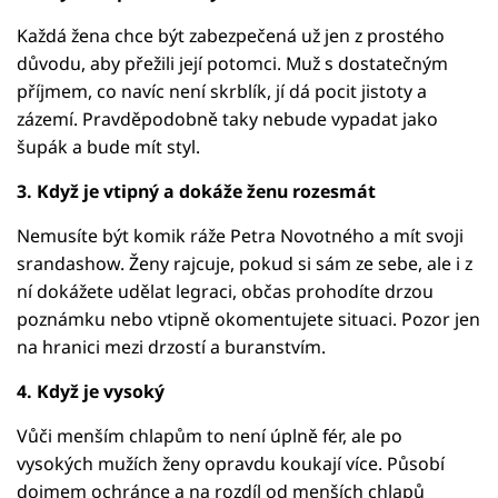
Každá žena chce být zabezpečená už jen z prostého
důvodu, aby přežili její potomci. Muž s dostatečným
příjmem, co navíc není skrblík, jí dá pocit jistoty a
zázemí. Pravděpodobně taky nebude vypadat jako
šupák a bude mít styl.
3. Když je vtipný a dokáže ženu rozesmát
Nemusíte být komik ráže Petra Novotného a mít svoji
srandashow. Ženy rajcuje, pokud si sám ze sebe, ale i z
ní dokážete udělat legraci, občas prohodíte drzou
poznámku nebo vtipně okomentujete situaci. Pozor jen
na hranici mezi drzostí a buranstvím.
4. Když je vysoký
Vůči menším chlapům to není úplně fér, ale po
vysokých mužích ženy opravdu koukají více. Působí
dojmem ochránce a na rozdíl od menších chlapů