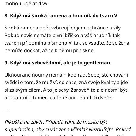
mohou udělat divy.
8. Když má široká ramena a hrudník do tvaru V
Široká ramena opět vzbuzují dojem ochránce a síly.
Pokud navíc nemáte pivní bříško a váš hrudník tak
tvarem připomíná písmeno V, tak se vsaďte, že se žena
nemůže dočkat, až se k němu přitiskne.
9. Když má sebevědomí, ale je to gentleman
Ukňourané ňoumy nemá nikdo rád. Sebejisté chování
svědčí o tom, že muž ví, co chce, zná svoje kvality a jde
si za svým cílem. A to je sexy. Zároveň to ale nesmí být
arogantní pitomec, co ženě ani nepodrží dveře.
---
Pikoška na závěr: Připadá vám, že musíte být
superhrdina, aby si vás žena všimla? Nezoufejte. Pokud