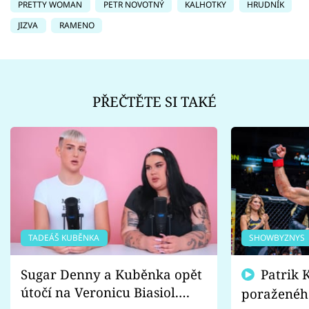
PRETTY WOMAN
PETR NOVOTNÝ
KALHOTKY
HRUDNÍK
JIZVA
RAMENO
PŘEČTĚTE SI TAKÉ
TADEÁŠ KUBĚNKA
SHOWBYZNYS
Sugar Denny a Kuběnka opět
Patrik Kincl se zastal
útočí na Veronicu Biasiol.
poraženéh