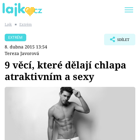
Lajk
■
Extrém
Trendy:
KARLOS VÉMOLA
ONLYFANS
EXTRÉM
SDÍLET
SHOPAHOLICADEL
CLASH OF THE STARS
8. dubna 2015 13:54
Tereza Javorová
9 věcí, které dělají chlapa
atraktivním a sexy
Témata
Showbyznys
Youtubeři
Virály