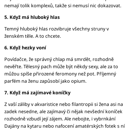
nemají tolik komplexů, takže si nemusí nic dokazovat.
5. Když má hluboký hlas
Temný hluboký hlas rozvibruje všechny struny v
ženském těle. A to chcete.
6. Když hezky voní
Povídačce, že správný chlap má smrdět, rozhodně
nevěřte. Tělesný pach může být někdy sexy, ale za to
můžou spíše přirozené feromony než pot. Příjemný
parfém na ženu zapůsobí jako opium.
7. Když má zajímavé koníčky
Z vaší záliby v akvaristice nebo filantropii si žena asi na
zadek nesedne, ale zajímavý či nějak nevšední koníček
rozhodně vzbudí její zájem. Ale nebojte, i vybrnkání
Dajány na kytaru nebo nafocení amatérských fotek s ní