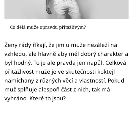
Sex a vztahy
Videa
Co dělá muže opravdu přitažlivým?
Sledujte prima+
Ženy rády říkají, že jim u muže nezáleží na
Přihlášení
vzhledu, ale hlavně aby měl dobrý charakter a
byl hodný. To je ale pravda jen napůl. Celková
přitažlivost muže je ve skutečnosti koktejl
Sledujte nás
namíchaný z různých věcí a vlastností. Pokud
muž splňuje alespoň část z nich, tak má
vyhráno. Které to jsou?