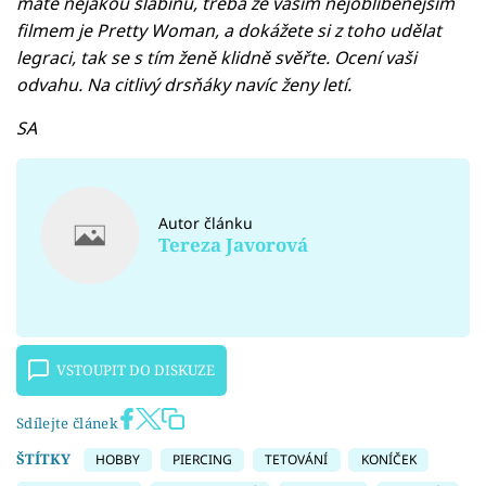
máte nějakou slabinu, třeba že vaším nejoblíbenějším
filmem je Pretty Woman, a dokážete si z toho udělat
legraci, tak se s tím ženě klidně svěřte. Ocení vaši
odvahu. Na citlivý drsňáky navíc ženy letí.
SA
Autor článku
Tereza Javorová
VSTOUPIT DO DISKUZE
Sdílejte článek
ŠTÍTKY
HOBBY
PIERCING
TETOVÁNÍ
KONÍČEK