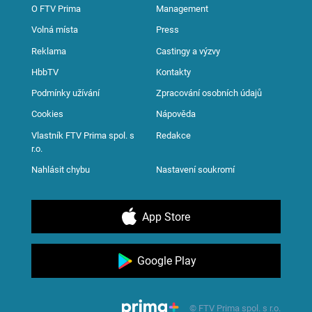
O FTV Prima
Management
Volná místa
Press
Reklama
Castingy a výzvy
HbbTV
Kontakty
Podmínky užívání
Zpracování osobních údajů
Cookies
Nápověda
Vlastník FTV Prima spol. s
Redakce
r.o.
Nahlásit chybu
Nastavení soukromí
App Store
Google Play
© FTV Prima spol. s r.o.