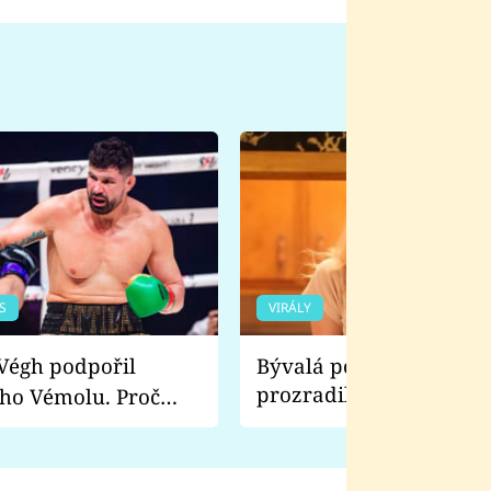
S
VIRÁLY
Bývalá pornoherečka
prozradila, co ji šokova
ho Vémolu. Proč
natáčení Euforie. Vážně
ji zápasit s ním než
bylo drsnější než hanba
 Kinclem?
filmy?