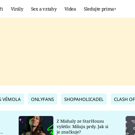
ři
Virály
Sex a vztahy
Videa
Sledujte prima+
Showbyznys
Extrém
VIRÁLY
KURIOZITY
VIDEA
KVÍZY
S VÉMOLA
ONLYFANS
SHOPAHOLICADEL
CLASH OF
Z Mishaly ze StarHousu
vylétlo: Miluju prdy. Jak si
co
je značkuje?