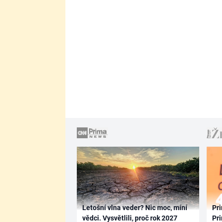
Letošní vlna veder? Nic moc, míní
Pri
vědci. Vysvětlili, proč rok 2027
Pri