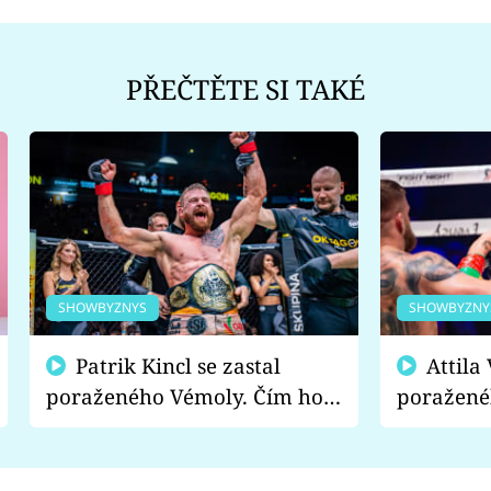
PŘEČTĚTE SI TAKÉ
SHOWBYZNYS
SHOWBYZNY
Patrik Kincl se zastal
Attila Végh podpořil
poraženého Vémoly. Čím ho
poražené
fanoušci naštvali?
chce radě
s vítězem