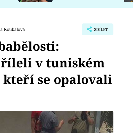
a Koukalová
SDÍLET
babělosti:
říleli v tuniském
, kteří se opalovali