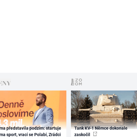
ma představila podzim: startuje
Tank KV-1 Němce dokonale
ma sport, vrací se Polabí, Zrádci
zaskočil