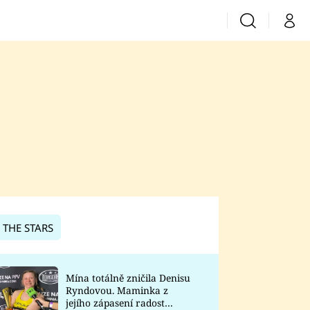
Vyhledávání
Můj 
Prima+
CNN Prima News
Prima Fresh
Prima Living
Prima Zoom
 THE STARS
Prima Lajk
Mína totálně zničila Denisu
Ryndovou. Maminka z
Sledujte nás
jejího zápasení radost