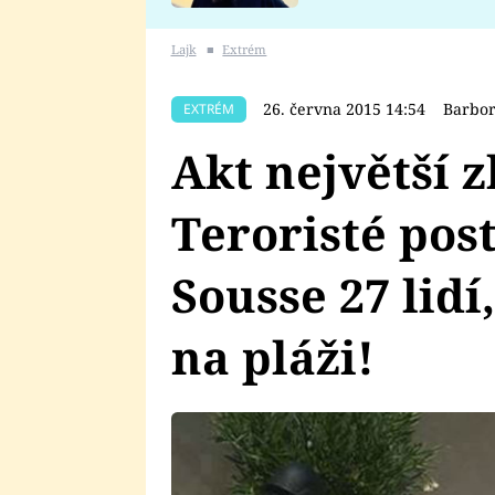
se v Plzni stalo
Lajk
■
Extrém
26. června 2015 14:54
Barbor
EXTRÉM
Akt největší z
Teroristé post
Sousse 27 lidí
na pláži!