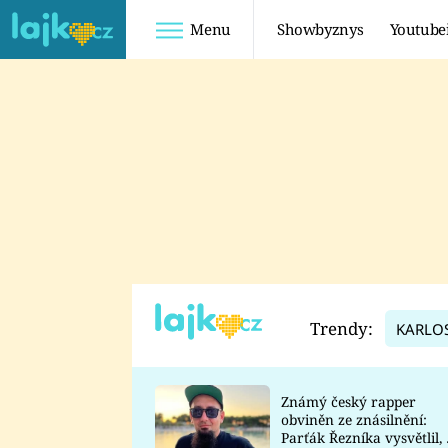
Menu
Showbyznys
Youtube
Youtuberky
Youtubeři
SHOPAHOLICADEL
FATTYPILLOW
ANNA ŠULC
FREESCOOT
SUGAR DENNY
ADAM KAJUMI
LADUŠKA
TADEÁŠ KUBĚNKA
DOMINIKA
DATEL
Trendy:
KARLO
MYSLIVCOVÁ
Známý český rapper
obviněn ze znásilnění:
Parťák Řezníka vysvětlil, 