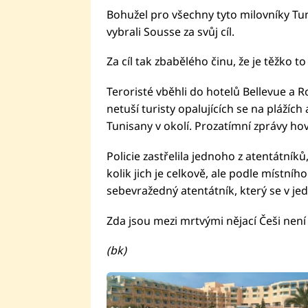
Bohužel pro všechny tyto milovníky Tunis
vybrali Sousse za svůj cíl.
Za cíl tak zbabělého činu, že je těžko t
Teroristé vběhli do hotelů Bellevue a Ro
netuší turisty opalujících se na plážíc
Tunisany v okolí. Prozatímní zprávy ho
Policie zastřelila jednoho z atentátníků
kolik jich je celkově, ale podle místního
sebevražedný atentátník, který se v je
Zda jsou mezi mrtvými nějací Češi není 
(bk)