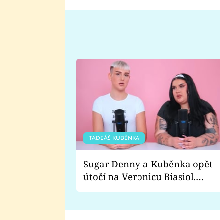
TADEÁŠ KUBĚNKA
Sugar Denny a Kuběnka opět
útočí na Veronicu Biasiol.
Proč je podle nich falešná a
lže o své nevěře?