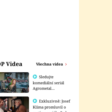
P Videa
Všechna videa
Sledujte
komediální seriál
Agrometal
exkluzivně na
prima+
Exkluzivně: Josef
Klíma promluvil o