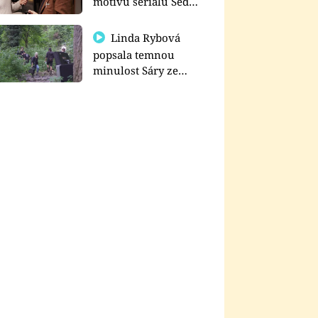
motivu seriálu Sedm
schodů k moci
Linda Rybová
popsala temnou
minulost Sáry ze
seriálu Zákony vlka