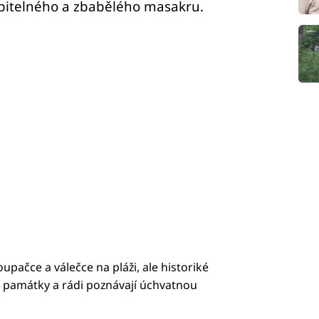
itelného a zbabělého masakru.
upačce a válečce na pláži, ale historiké
jí památky a rádi poznávají úchvatnou