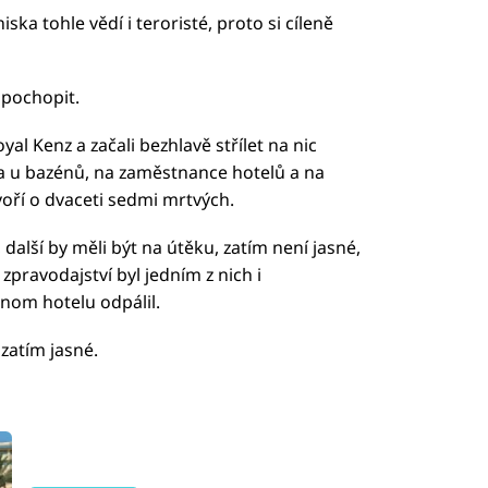
ka tohle vědí i teroristé, proto si cíleně
o pochopit.
yal Kenz a začali bezhlavě střílet na nic
h a u bazénů, na zaměstnance hotelů a na
voří o dvaceti sedmi mrtvých.
, další by měli být na útěku, zatím není jasné,
 zpravodajství byl jedním z nich i
dnom hotelu odpálil.
zatím jasné.