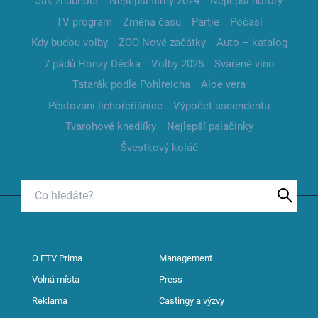
Jak zhubnout
Nejlepší filmy 2024
Nejlepší horory
TV program
Změna času
Partie
Počasí
Kdy budou volby
ZOO Nové začátky
Auto – katalog
7 pádů Honzy Dědka
Volby 2025
Svařené víno
Tatarák podle Pohlreicha
Aloe vera
Pěstování lichořeřišnice
Výpočet ascendentu
Tvarohové knedlíky
Nejlepší palačinky
Švestkový koláč
O FTV Prima
Management
Volná místa
Press
Reklama
Castingy a výzvy