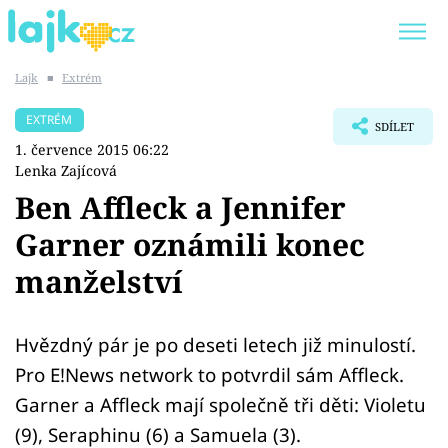
Lajk
■
Extrém
Trendy:
KARLOS VÉMOLA
ONLYFANS
EXTRÉM
SDÍLET
SHOPAHOLICADEL
CLASH OF THE STARS
1. července 2015 06:22
Lenka Zajícová
Ben Affleck a Jennifer
Garner oznámili konec
Témata
manželství
Showbyznys
Hvězdný pár je po deseti letech již minulostí.
Youtubeři
Pro E!News network to potvrdil sám Affleck.
Virály
Garner a Affleck mají společně tři děti: Violetu
(9), Seraphinu (6) a Samuela (3).