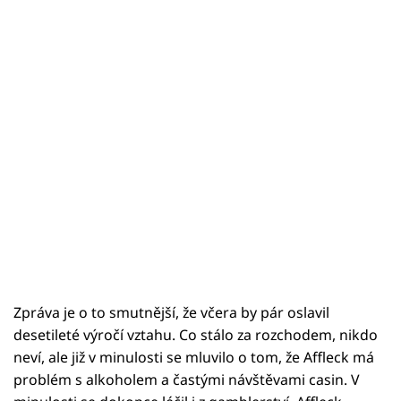
Sex a vztahy
Videa
Sledujte prima+
Přihlášení
Sledujte nás
Zpráva je o to smutnější, že včera by pár oslavil
desetileté výročí vztahu. Co stálo za rozchodem, nikdo
neví, ale již v minulosti se mluvilo o tom, že Affleck má
problém s alkoholem a častými návštěvami casin. V