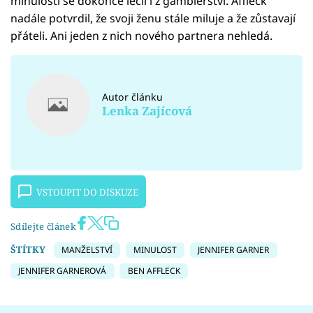
minulosti se dokonce léčil i z gamblerství. Affleck
nadále potvrdil, že svoji ženu stále miluje a že zůstavají
přáteli. Ani jeden z nich nového partnera nehledá.
Autor článku
Lenka Zajícová
VSTOUPIT DO DISKUZE
Sdílejte článek
ŠTÍTKY
MANŽELSTVÍ
MINULOST
JENNIFER GARNER
JENNIFER GARNEROVÁ
BEN AFFLECK