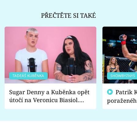
PŘEČTĚTE SI TAKÉ
TADEÁŠ KUBĚNKA
SHOWBYZNYS
Sugar Denny a Kuběnka opět
Patrik Kincl se zastal
útočí na Veronicu Biasiol.
poraženéh
Proč je podle nich falešná a
fanoušci n
lže o své nevěře?