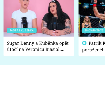
TADEÁŠ KUBĚNKA
SHOWBYZNYS
Sugar Denny a Kuběnka opět
Patrik Kincl se zastal
útočí na Veronicu Biasiol.
poraženéh
Proč je podle nich falešná a
fanoušci n
lže o své nevěře?