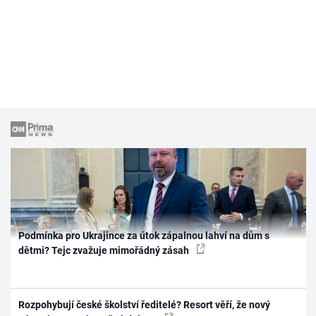
Podmínka pro Ukrajince za útok zápalnou lahví na dům s
dětmi? Tejc zvažuje mimořádný zásah
Rozpohybují české školství ředitelé? Resort věří, že nový