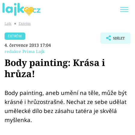
Lajk
■
Extrém
Trendy:
KARLOS VÉMOLA
ONLYFANS
EXTRÉM
SDÍLET
SHOPAHOLICADEL
CLASH OF THE STARS
4. července 2013 17:04
redakce Prima Lajk
Body painting: Krása i
hrůza!
Témata
Showbyznys
Body painting, aneb umění na těle, může být
krásné i hrůzostrašné. Nechat ze sebe udělat
Youtubeři
umělecké dílo bez zásahu tatéra je skvělá
myšlenka.
Virály