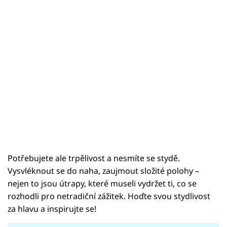
Sex a vztahy
Videa
Sledujte prima+
Přihlášení
Sledujte nás
Potřebujete ale trpělivost a nesmíte se stydě.
Vysvléknout se do naha, zaujmout složité polohy –
nejen to jsou útrapy, které museli vydržet ti, co se
rozhodli pro netradiční zážitek. Hoďte svou stydlivost
za hlavu a inspirujte se!