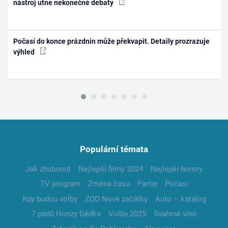
nástroj utne nekonečné debaty
Počasí do konce prázdnin může překvapit. Detaily prozrazuje
výhled
Populární témata
Jak zhubnout
Nejlepší filmy 2024
Nejlepší horory
TV program
Změna času
Partie
Počasí
Kdy budou volby
ZOO Nové začátky
Auto – katalog
7 pádů Honzy Dědka
Volby 2025
Svařené víno