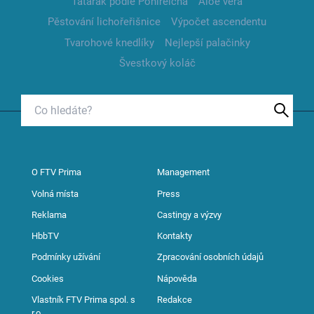
Tatarák podle Pohlreicha
Aloe vera
Pěstování lichořeřišnice
Výpočet ascendentu
Tvarohové knedlíky
Nejlepší palačinky
Švestkový koláč
O FTV Prima
Management
Volná místa
Press
Reklama
Castingy a výzvy
HbbTV
Kontakty
Podmínky užívání
Zpracování osobních údajů
Cookies
Nápověda
Vlastník FTV Prima spol. s
Redakce
r.o.