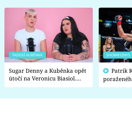
TADEÁŠ KUBĚNKA
SHOWBYZNYS
Sugar Denny a Kuběnka opět
Patrik Kincl se zastal
útočí na Veronicu Biasiol.
poraženéh
Proč je podle nich falešná a
fanoušci n
lže o své nevěře?