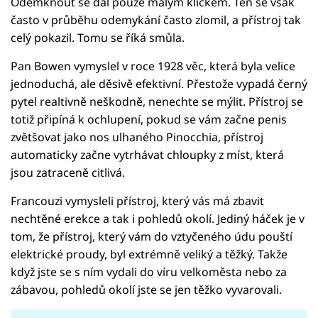
Odemknout se dal pouze malým klíčkem. Ten se však
často v průběhu odemykání často zlomil, a přístroj tak
celý pokazil. Tomu se říká smůla.
Pan Bowen vymyslel v roce 1928 věc, která byla velice
jednoduchá, ale děsivě efektivní. Přestože vypadá černý
pytel realtivně neškodně, nenechte se mýlit. Přístroj se
totiž připíná k ochlupení, pokud se vám začne penis
zvětšovat jako nos ulhaného Pinocchia, přístroj
automaticky začne vytrhávat chloupky z míst, která
jsou zatraceně citlivá.
Francouzi vymysleli přístroj, který vás má zbavit
nechtěné erekce a tak i pohledů okolí. Jediný háček je v
tom, že přístroj, který vám do vztyčeného údu pouští
elektrické proudy, byl extrémně veliký a těžký. Takže
když jste se s ním vydali do víru velkoměsta nebo za
zábavou, pohledů okolí jste se jen těžko vyvarovali.