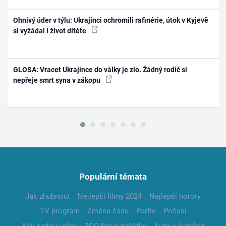
Ohnivý úder v týlu: Ukrajinci ochromili rafinérie, útok v Kyjevě
si vyžádal i život dítěte
GLOSA: Vracet Ukrajince do války je zlo. Žádný rodič si
nepřeje smrt syna v zákopu
Populární témata
Jak zhubnout
Nejlepší filmy 2024
Nejlepší horory
TV program
Změna času
Partie
Počasí
Kdy budou volby
ZOO Nové začátky
Auto – katalog