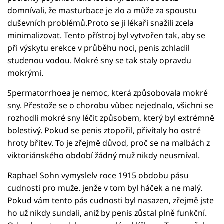
domnívali, že masturbace je zlo a může za spoustu
duševních problémů.Proto se ji lékaři snažili zcela
minimalizovat. Tento přístroj byl vytvořen tak, aby se
při výskytu erekce v průběhu noci, penis zchladil
studenou vodou. Mokré sny se tak staly opravdu
mokrými.
Spermatorrhoea je nemoc, která způsobovala mokré
sny. Přestože se o chorobu vůbec nejednalo, všichni se
rozhodli mokré sny léčit způsobem, který byl extrémně
bolestivý. Pokud se penis ztopořil, přivítaly ho ostré
hroty břitev. To je zřejmě důvod, proč se na malbách z
viktoriánského období žádný muž nikdy neusmíval.
Raphael Sohn vymyslelv roce 1915 obdobu pásu
cudnosti pro muže. jenže v tom byl háček a ne malý.
Pokud vám tento pás cudnosti byl nasazen, zřejmě jste
ho už nikdy sundali, aniž by penis zůstal plně funkční.