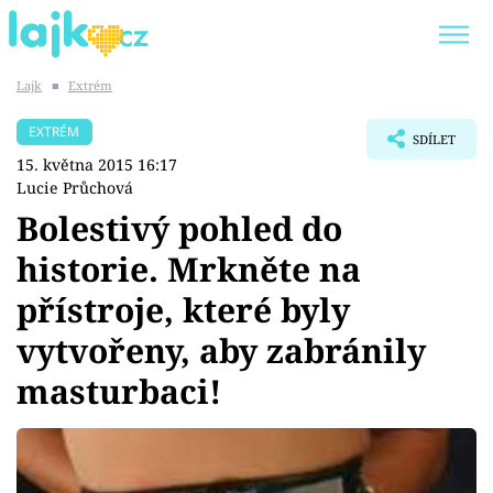
Lajk
■
Extrém
Trendy:
KARLOS VÉMOLA
ONLYFANS
EXTRÉM
SDÍLET
SHOPAHOLICADEL
CLASH OF THE STARS
15. května 2015 16:17
Lucie Průchová
Bolestivý pohled do
historie. Mrkněte na
Témata
přístroje, které byly
Showbyznys
vytvořeny, aby zabránily
masturbaci!
Youtubeři
Virály