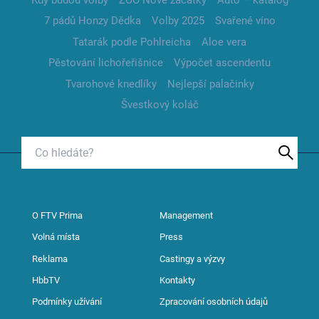
7 pádů Honzy Dědka
Volby 2025
Svařené víno
Tatarák podle Pohlreicha
Aloe vera
Pěstování lichořeřišnice
Výpočet ascendentu
Tvarohové knedlíky
Nejlepší palačinky
Švestkový koláč
O FTV Prima
Management
Volná místa
Press
Reklama
Castingy a výzvy
HbbTV
Kontakty
Podmínky užívání
Zpracování osobních údajů