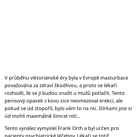
V průběhu viktoriánské éry byla v Evropě masturbace
považována za zdraví škodlivou, a proto se lékaři
rozhodli, že se ji budou snažit u mužů potlačit. Tento
penisový opasek z kovu sice neomezoval erekci, ale
pokud se úd ztopořil, bylo vám to na nic. Dírkami jste si
úd mohli maximálně šimrat nití…
Tento vynález vymyslel Frank Orth a byl určen pro
pacienty psychiatrické léčebny. Lékaři se totiž