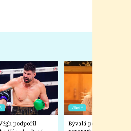
S
VIRÁLY
Bývalá pornoherečka
prozradila, co ji šokova