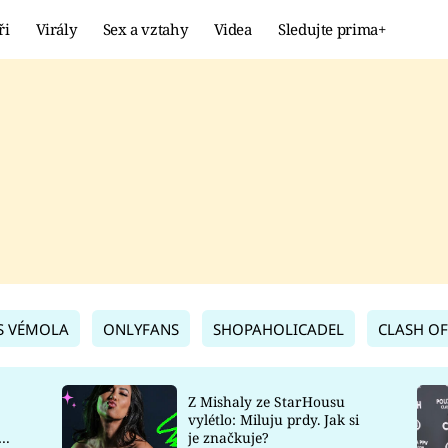
ři
Virály
Sex a vztahy
Videa
Sledujte prima+
Showbyznys
Extrém
VIRÁLY
KURIOZITY
VIDEA
KVÍZY
S VÉMOLA
ONLYFANS
SHOPAHOLICADEL
CLASH OF
Z Mishaly ze StarHousu
vylétlo: Miluju prdy. Jak si
co
je značkuje?