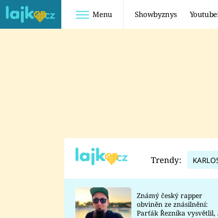
Menu
Showbyznys
Youtube
Youtuberky
Youtubeři
SHOPAHOLICADEL
FATTYPILLOW
ANNA ŠULC
FREESCOOT
SUGAR DENNY
ADAM KAJUMI
LADUŠKA
TADEÁŠ KUBĚNKA
DOMINIKA
DATEL
Trendy:
KARLO
MYSLIVCOVÁ
Známý český rapper
obviněn ze znásilnění:
Parťák Řezníka vysvětlil, 