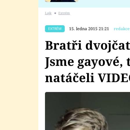
se v Plzni stalo
Lajk
■
Extrém
15. ledna 2015 21:21
redakce
EXTRÉM
Bratři dvojčat
Jsme gayové, 
natáčeli VIDEO