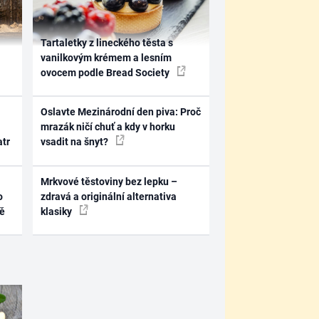
Tartaletky z lineckého těsta s
vanilkovým krémem a lesním
ovocem podle Bread Society
Oslavte Mezinárodní den piva: Proč
mrazák ničí chuť a kdy v horku
atr
vsadit na šnyt?
Mrkvové těstoviny bez lepku –
o
zdravá a originální alternativa
ně
klasiky