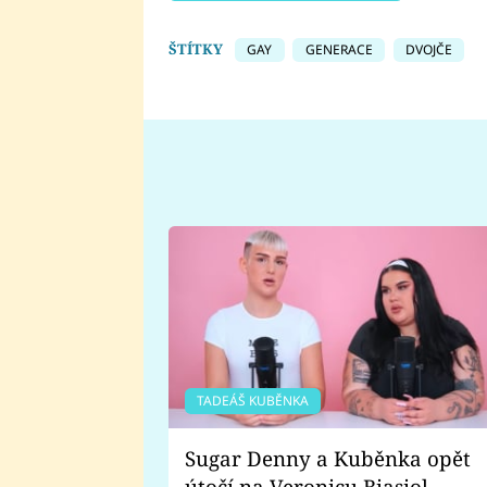
ŠTÍTKY
GAY
GENERACE
DVOJČE
TADEÁŠ KUBĚNKA
Sugar Denny a Kuběnka opět
útočí na Veronicu Biasiol.