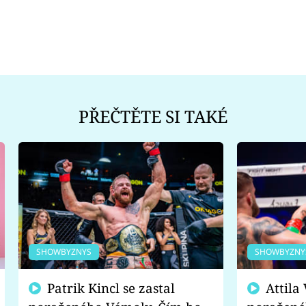
PŘEČTĚTE SI TAKÉ
SHOWBYZNYS
SHOWBYZNY
Patrik Kincl se zastal
Attila Végh podpořil