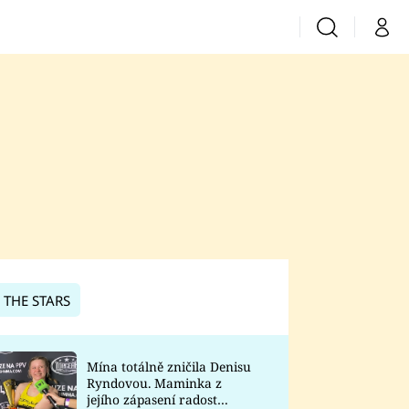
Vyhledávání
Můj 
Prima+
CNN Prima News
Prima Fresh
Prima Living
Prima Zoom
 THE STARS
Prima Lajk
Mína totálně zničila Denisu
Ryndovou. Maminka z
Sledujte nás
jejího zápasení radost