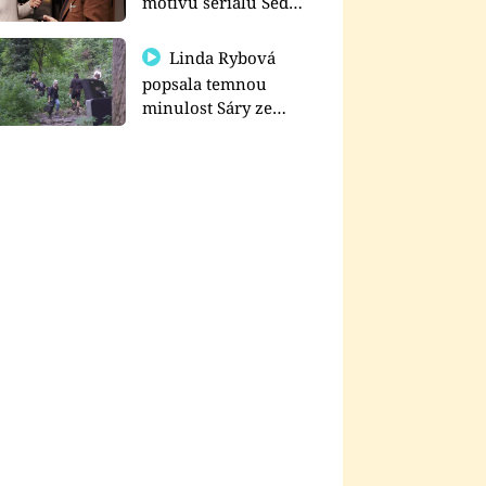
motivu seriálu Sedm
schodů k moci
Linda Rybová
popsala temnou
minulost Sáry ze
seriálu Zákony vlka