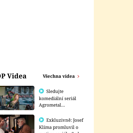
P Videa
Všechna videa
Sledujte
komediální seriál
Agrometal
exkluzivně na
prima+
Exkluzivně: Josef
Klíma promluvil o