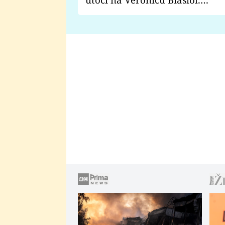
Proč je podle nich falešná a
lže o své nevěře?