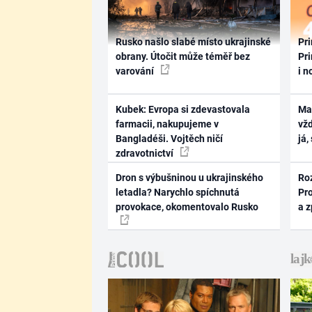
Rusko našlo slabé místo ukrajinské
Pri
obrany. Útočit může téměř bez
Pri
varování
i n
Kubek: Evropa si zdevastovala
Ma
farmacii, nakupujeme v
vž
Bangladéši. Vojtěch ničí
já,
zdravotnictví
Dron s výbušninou u ukrajinského
Ro
letadla? Narychlo spíchnutá
Pr
provokace, okomentovalo Rusko
a 