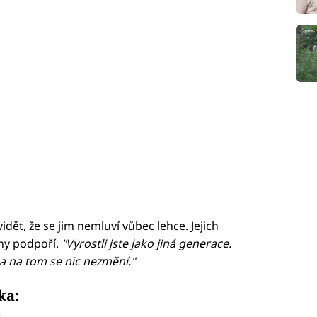
vidět, že se jim nemluví vůbec lehce. Jejich
yny podpoří.
"Vyrostli jste jako jiná generace.
 a na tom se nic nezmění."
ka: