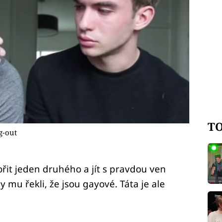
TO
g-out
řit jeden druhého a jít s pravdou ven
y mu řekli, že jsou gayové. Táta je ale