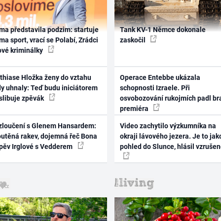
ma představila podzim: startuje
Tank KV-1 Němce dokonale
ma sport, vrací se Polabí, Zrádci
zaskočil
ové kriminálky
thiase Hložka ženy do vztahu
Operace Entebbe ukázala
dy uhnaly: Teď budu iniciátorem
schopnosti Izraele. Při
 slibuje zpěvák
osvobozování rukojmích padl br
premiéra
zloučení s Glenem Hansardem:
Video zachytilo výzkumníka na
outěná rakev, dojemná řeč Bona
okraji lávového jezera. Je to jak
zpěv Irglové s Vedderem
pohled do Slunce, hlásil vzruše