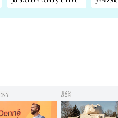
poraženého Vémoly. Čím ho
poražené
fanoušci naštvali?
chce radě
s vítězem