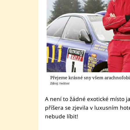
Přejeme krásné sny všem arachnofob
Zdroj: twitter
A není to žádné exotické místo j
příšera se zjevila v luxusním hot
nebude líbit!