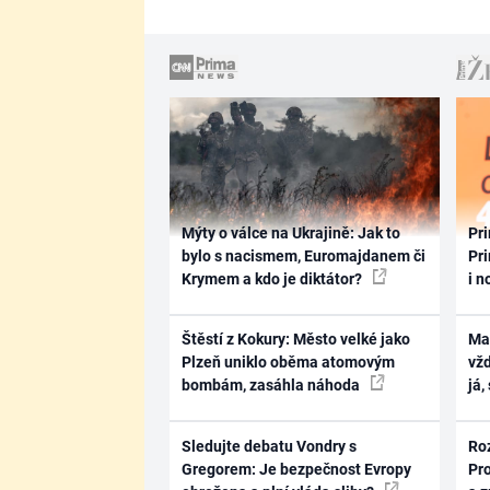
Mýty o válce na Ukrajině: Jak to
Pri
bylo s nacismem, Euromajdanem či
Pri
Krymem a kdo je diktátor?
i n
Štěstí z Kokury: Město velké jako
Ma
Plzeň uniklo oběma atomovým
vž
bombám, zasáhla náhoda
já,
Sledujte debatu Vondry s
Ro
Gregorem: Je bezpečnost Evropy
Pr