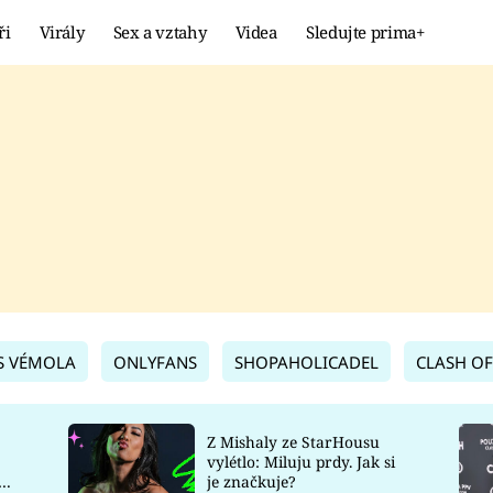
ři
Virály
Sex a vztahy
Videa
Sledujte prima+
Showbyznys
Extrém
VIRÁLY
KURIOZITY
VIDEA
KVÍZY
S VÉMOLA
ONLYFANS
SHOPAHOLICADEL
CLASH OF
Z Mishaly ze StarHousu
vylétlo: Miluju prdy. Jak si
co
je značkuje?