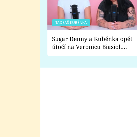
TADEÁŠ KUBĚNKA
Sugar Denny a Kuběnka opět
útočí na Veronicu Biasiol.
Proč je podle nich falešná a
lže o své nevěře?