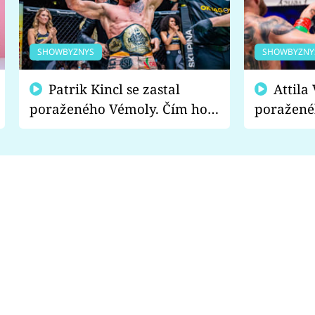
SHOWBYZNYS
SHOWBYZNY
Patrik Kincl se zastal
Attila Végh podpořil
poraženého Vémoly. Čím ho
poražené
fanoušci naštvali?
chce radě
s vítězem