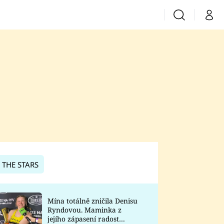
Vyhledávání
Můj 
Prima+
CNN Prima News
Prima Fresh
Prima Living
Prima Zoom
 THE STARS
Prima Lajk
Mína totálně zničila Denisu
Ryndovou. Maminka z
Sledujte nás
jejího zápasení radost