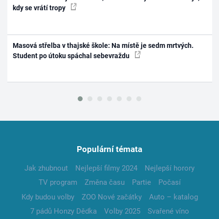
kdy se vrátí tropy
Masová střelba v thajské škole: Na místě je sedm mrtvých.
Student po útoku spáchal sebevraždu
Populární témata
Jak zhubnout
Nejlepší filmy 2024
Nejlepší horory
TV program
Změna času
Partie
Počasí
Kdy budou volby
ZOO Nové začátky
Auto – katalog
7 pádů Honzy Dědka
Volby 2025
Svařené víno