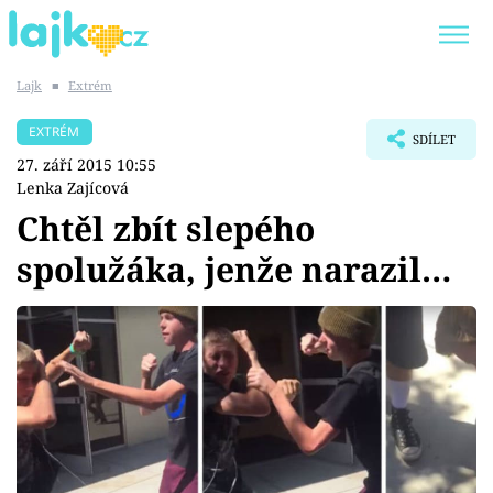
Lajk
■
Extrém
Trendy:
KARLOS VÉMOLA
ONLYFANS
EXTRÉM
SDÍLET
SHOPAHOLICADEL
CLASH OF THE STARS
27. září 2015 10:55
Lenka Zajícová
Chtěl zbít slepého
spolužáka, jenže narazil…
Témata
Showbyznys
Youtubeři
Virály