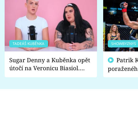
TADEÁŠ KUBĚNKA
SHOWBYZNYS
Sugar Denny a Kuběnka opět
Patrik Kincl se zastal
útočí na Veronicu Biasiol.
poraženéh
Proč je podle nich falešná a
fanoušci n
lže o své nevěře?