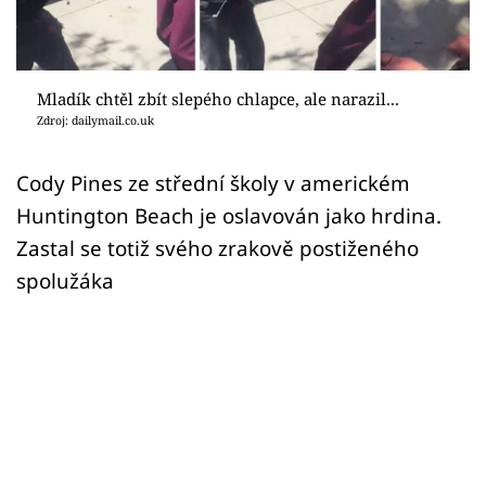
Sex a vztahy
Videa
Mladík chtěl zbít slepého chlapce, ale narazil...
Sledujte prima+
Zdroj: dailymail.co.uk
Přihlášení
Cody Pines ze střední školy v americkém
Huntington Beach je oslavován jako hrdina.
Zastal se totiž svého zrakově postiženého
Sledujte nás
spolužáka