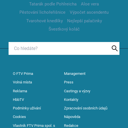
Tatarák podle Pohlreicha
Aloe vera
Pěstování lichořeřišnice
Výpočet ascendentu
Tvarohové knedlíky
Nejlepší palačinky
Švestkový koláč
O FTV Prima
Management
Volná místa
Press
Reklama
Castingy a výzvy
HbbTV
Kontakty
Podmínky užívání
Zpracování osobních údajů
Cookies
Nápověda
Vlastník FTV Prima spol. s
Redakce