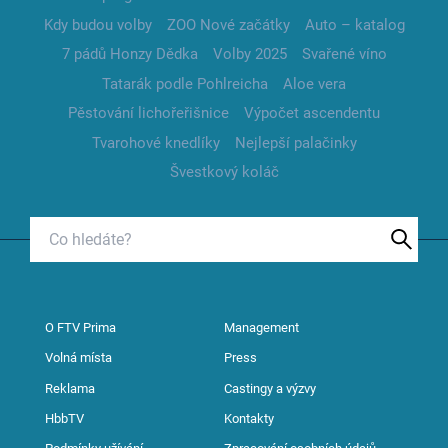
Kdy budou volby
ZOO Nové začátky
Auto – katalog
7 pádů Honzy Dědka
Volby 2025
Svařené víno
Tatarák podle Pohlreicha
Aloe vera
Pěstování lichořeřišnice
Výpočet ascendentu
Tvarohové knedlíky
Nejlepší palačinky
Švestkový koláč
O FTV Prima
Management
Volná místa
Press
Reklama
Castingy a výzvy
HbbTV
Kontakty