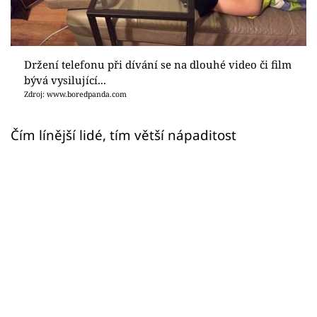
Sex a vztahy
Videa
Držení telefonu při dívání se na dlouhé video či film
Sledujte prima+
bývá vysilující...
Zdroj: www.boredpanda.com
Přihlášení
Čím línější lidé, tím větší nápaditost
Sledujte nás