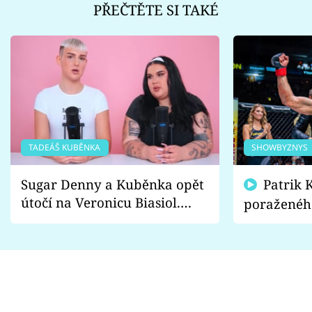
PŘEČTĚTE SI TAKÉ
TADEÁŠ KUBĚNKA
SHOWBYZNYS
Sugar Denny a Kuběnka opět
Patrik Kincl se zastal
útočí na Veronicu Biasiol.
poraženéh
Proč je podle nich falešná a
fanoušci n
lže o své nevěře?