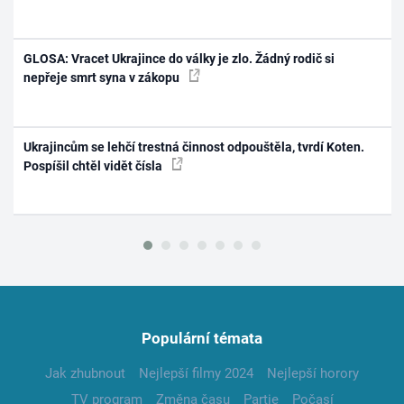
GLOSA: Vracet Ukrajince do války je zlo. Žádný rodič si
nepřeje smrt syna v zákopu
Ukrajincům se lehčí trestná činnost odpouštěla, tvrdí Koten.
Pospíšil chtěl vidět čísla
Populární témata
Jak zhubnout
Nejlepší filmy 2024
Nejlepší horory
TV program
Změna času
Partie
Počasí