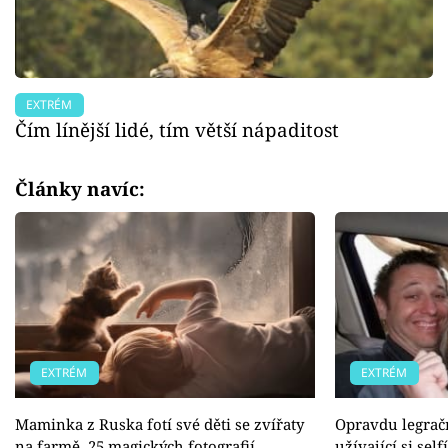
EXTRÉM
Čím línější lidé, tím větší nápaditost
Články navíc:
EXTRÉM
EXTRÉM
Maminka z Ruska fotí své děti se zvířaty
Opravdu legračn
na farmě. 25 magických fotografií
užívající si self