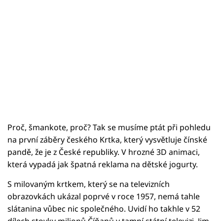
Proč, šmankote, proč? Tak se musíme ptát při pohledu
na první záběry českého Krtka, který vysvětluje čínské
pandě, že je z České republiky. V hrozné 3D animaci,
která vypadá jak špatná reklama na dětské jogurty.
S milovaným krtkem, který se na televizních
obrazovkách ukázal poprvé v roce 1957, nemá tahle
slátanina vůbec nic společného. Uvidí ho takhle v 52
dílech stovky milionů Číňanů v tamní státní televizi. Jim