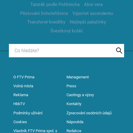
Tatarák podle Pohlreicha
Aloe vera
Pěstování lichořeřišnice
Výpočet ascendentu
Tvarohové knedlíky
Nejlepší palačinky
Švestkový koláč
O FTV Prima
Management
Volná místa
Press
Reklama
Castingy a výzvy
HbbTV
Kontakty
Podmínky užívání
Zpracování osobních údajů
Cookies
Nápověda
Vlastník FTV Prima spol. s
Redakce