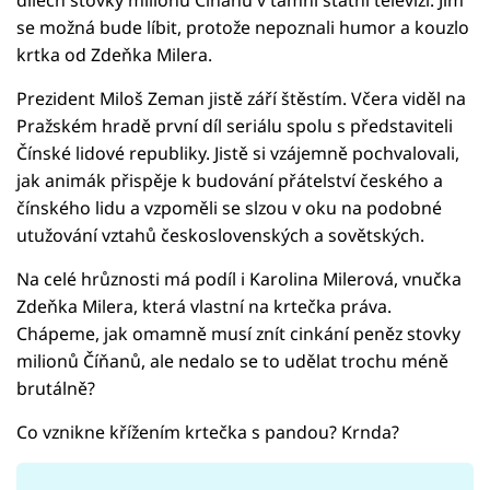
se možná bude líbit, protože nepoznali humor a kouzlo
krtka od Zdeňka Milera.
Prezident Miloš Zeman jistě září štěstím. Včera viděl na
Pražském hradě první díl seriálu spolu s představiteli
Čínské lidové republiky. Jistě si vzájemně pochvalovali,
jak animák přispěje k budování přátelství českého a
čínského lidu a vzpoměli se slzou v oku na podobné
utužování vztahů československých a sovětských.
Na celé hrůznosti má podíl i Karolina Milerová, vnučka
Zdeňka Milera, která vlastní na krtečka práva.
Chápeme, jak omamně musí znít cinkání peněz stovky
milionů Číňanů, ale nedalo se to udělat trochu méně
brutálně?
Co vznikne křížením krtečka s pandou? Krnda?