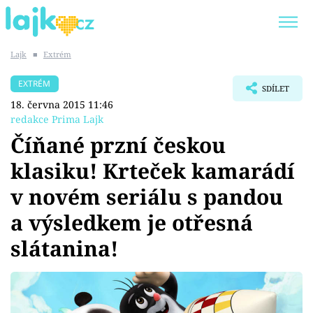
Lajk
■
Extrém
Trendy:
KARLOS VÉMOLA
ONLYFANS
EXTRÉM
SDÍLET
SHOPAHOLICADEL
CLASH OF THE STARS
18. června 2015 11:46
redakce Prima Lajk
Číňané przní českou
klasiku! Krteček kamarádí
Témata
v novém seriálu s pandou
Showbyznys
a výsledkem je otřesná
slátanina!
Youtubeři
Virály