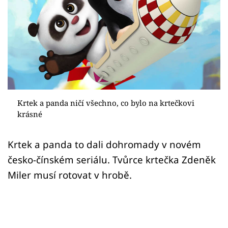
Sex a vztahy
Videa
Sledujte prima+
Přihlášení
Krtek a panda ničí všechno, co bylo na krtečkovi
krásné
Sledujte nás
Krtek a panda to dali dohromady v novém
česko-čínském seriálu. Tvůrce krtečka Zdeněk
Miler musí rotovat v hrobě.