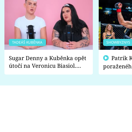
TADEÁŠ KUBĚNKA
SHOWBYZNYS
Sugar Denny a Kuběnka opět
Patrik Kincl se zastal
útočí na Veronicu Biasiol.
poraženéh
Proč je podle nich falešná a
fanoušci n
lže o své nevěře?