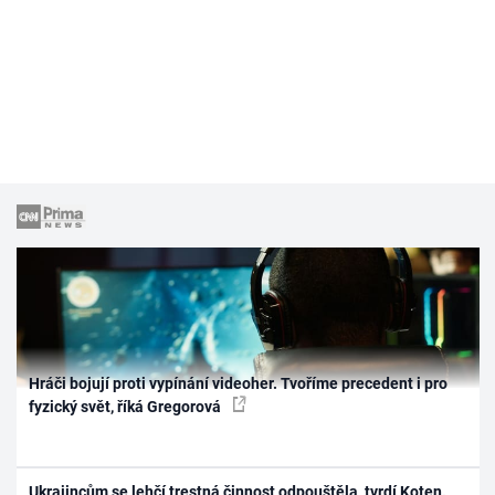
Hráči bojují proti vypínání videoher. Tvoříme precedent i pro
fyzický svět, říká Gregorová
Ukrajincům se lehčí trestná činnost odpouštěla, tvrdí Koten.