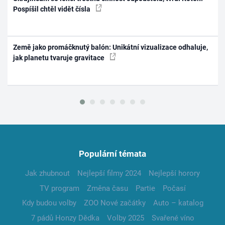
Pospíšil chtěl vidět čísla
Země jako promáčknutý balón: Unikátní vizualizace odhaluje,
jak planetu tvaruje gravitace
Populární témata
Jak zhubnout
Nejlepší filmy 2024
Nejlepší horory
TV program
Změna času
Partie
Počasí
Kdy budou volby
ZOO Nové začátky
Auto – katalog
7 pádů Honzy Dědka
Volby 2025
Svařené víno