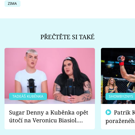
ZIMA
PŘEČTĚTE SI TAKÉ
TADEÁŠ KUBĚNKA
SHOWBYZNYS
Sugar Denny a Kuběnka opět
Patrik Kincl se zastal
útočí na Veronicu Biasiol.
poraženéh
Proč je podle nich falešná a
fanoušci n