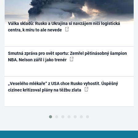
Válka skladů: Rusko a Ukrajina si navzájem ničí logistická
centra, k míru to ale nevede
Smutná zpráva pro svět sportu: Zemřel pětinásobný šampion
NBA. Nelson zářil i jako trenér
„Veselého mlékaře“ z USA chce Rusko vyhostit. Úspěšný
cizinec kritizoval plány na těžbu zlata