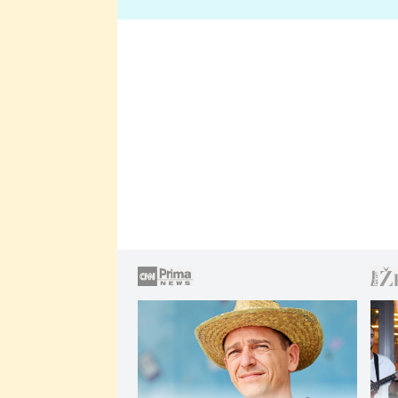
lže o své nevěře?