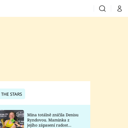
Vyhledávání
Můj 
Prima+
CNN Prima News
Prima Fresh
Prima Living
Prima Zoom
 THE STARS
Prima Lajk
Mína totálně zničila Denisu
Ryndovou. Maminka z
Sledujte nás
jejího zápasení radost