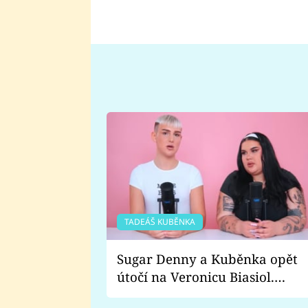
TADEÁŠ KUBĚNKA
Sugar Denny a Kuběnka opět
útočí na Veronicu Biasiol.
Proč je podle nich falešná a