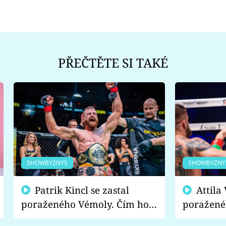
PŘEČTĚTE SI TAKÉ
SHOWBYZNYS
SHOWBYZNY
Patrik Kincl se zastal
Attila Végh podpořil
poraženého Vémoly. Čím ho
poražené
fanoušci naštvali?
chce radě