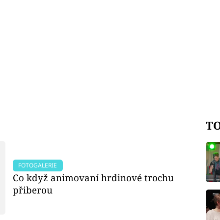
TO
FOTOGALERIE
Co když animovaní hrdinové trochu
přiberou