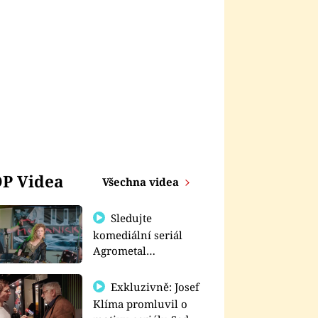
P Videa
Všechna videa
Sledujte
komediální seriál
Agrometal
exkluzivně na
prima+
Exkluzivně: Josef
Klíma promluvil o