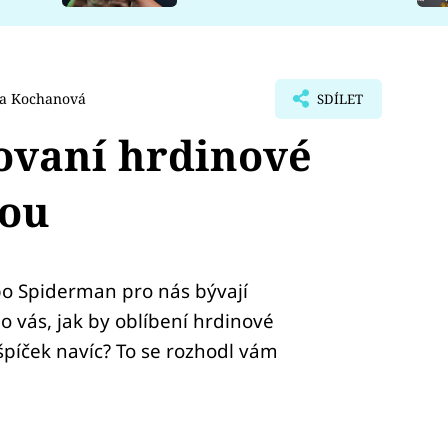
a Kochanová
SDÍLET
ovaní hrdinové
rou
o Spiderman pro nás bývají
 vás, jak by oblíbení hrdinové
špíček navíc? To se rozhodl vám