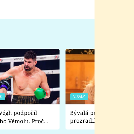
S
VIRÁLY
Bývalá pornoherečka
prozradila, co ji šokova
ho Vémolu. Proč
natáčení Euforie. Vážně
ji zápasit s ním než