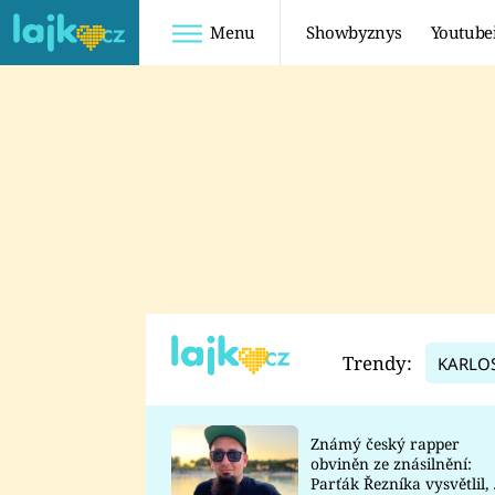
Menu
Showbyznys
Youtube
Youtuberky
Youtubeři
SHOPAHOLICADEL
FATTYPILLOW
ANNA ŠULC
FREESCOOT
SUGAR DENNY
ADAM KAJUMI
LADUŠKA
TADEÁŠ KUBĚNKA
DOMINIKA
DATEL
Trendy:
KARLO
MYSLIVCOVÁ
Známý český rapper
obviněn ze znásilnění:
Parťák Řezníka vysvětlil, 