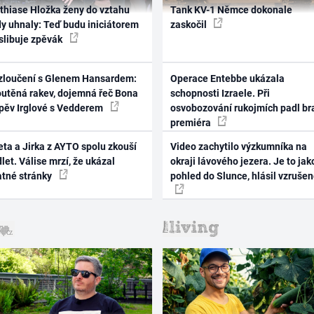
thiase Hložka ženy do vztahu
Tank KV-1 Němce dokonale
dy uhnaly: Teď budu iniciátorem
zaskočil
 slibuje zpěvák
zloučení s Glenem Hansardem:
Operace Entebbe ukázala
outěná rakev, dojemná řeč Bona
schopnosti Izraele. Při
zpěv Irglové s Vedderem
osvobozování rukojmích padl br
premiéra
ta a Jirka z AYTO spolu zkouší
Video zachytilo výzkumníka na
let. Válise mrzí, že ukázal
okraji lávového jezera. Je to jak
atné stránky
pohled do Slunce, hlásil vzruše