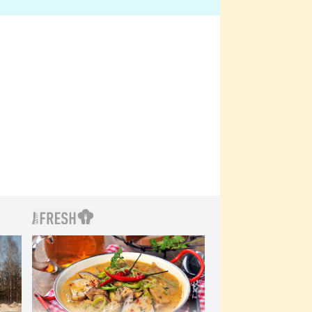
bylo drsnější než hanba
 Kinclem?
filmy?