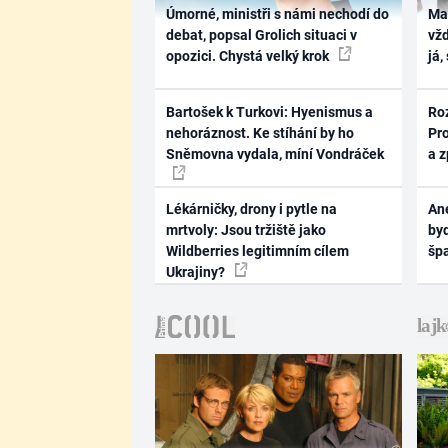
Úmorné, ministři s námi nechodí do
Ma
debat, popsal Grolich situaci v
vž
opozici. Chystá velký krok
já,
Bartošek k Turkovi: Hyenismus a
Ro
nehoráznost. Ke stíhání by ho
Pr
Sněmovna vydala, míní Vondráček
a 
Lékárničky, drony i pytle na
Ane
mrtvoly: Jsou tržiště jako
byd
Wildberries legitimním cílem
šp
Ukrajiny?