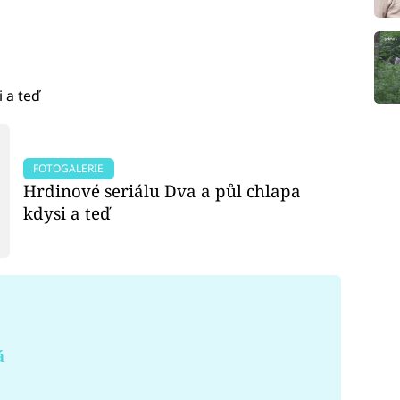
 a teď
FOTOGALERIE
Hrdinové seriálu Dva a půl chlapa
kdysi a teď
á