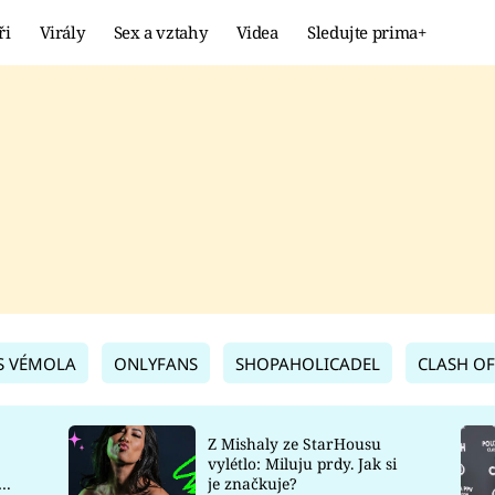
ři
Virály
Sex a vztahy
Videa
Sledujte prima+
Showbyznys
Extrém
VIRÁLY
KURIOZITY
VIDEA
KVÍZY
S VÉMOLA
ONLYFANS
SHOPAHOLICADEL
CLASH OF
Z Mishaly ze StarHousu
vylétlo: Miluju prdy. Jak si
co
je značkuje?