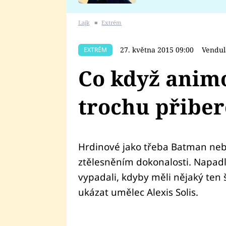
se v Plzni stalo
Lajk
■
Extrém
27. května 2015 09:00
Vendul
EXTRÉM
Co když anim
trochu přibe
Hrdinové jako třeba Batman neb
ztělesněním dokonalosti. Napadlo
vypadali, kdyby měli nějaký ten 
ukázat umělec Alexis Solis.