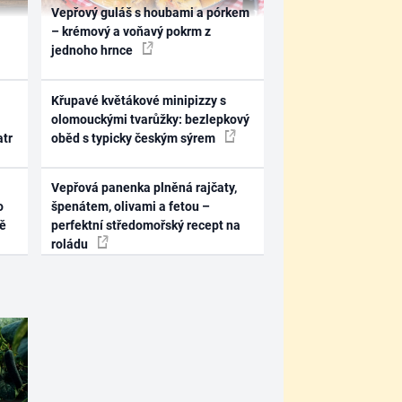
Vepřový guláš s houbami a pórkem
– krémový a voňavý pokrm z
jednoho hrnce
Křupavé květákové minipizzy s
olomouckými tvarůžky: bezlepkový
atr
oběd s typicky českým sýrem
Vepřová panenka plněná rajčaty,
o
špenátem, olivami a fetou –
ně
perfektní středomořský recept na
roládu