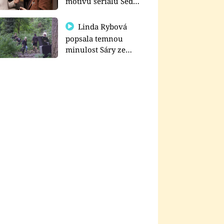
motivu seriálu Sedm
schodů k moci
Linda Rybová
popsala temnou
minulost Sáry ze
seriálu Zákony vlka