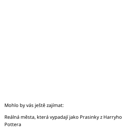
Sex a vztahy
Videa
Sledujte prima+
Přihlášení
Sledujte nás
Mohlo by vás ještě zajímat:
Reálná města, která vypadají jako Prasinky z Harryho
Pottera