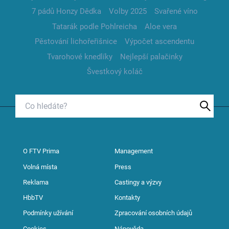
7 pádů Honzy Dědka
Volby 2025
Svařené víno
Tatarák podle Pohlreicha
Aloe vera
Pěstování lichořeřišnice
Výpočet ascendentu
Tvarohové knedlíky
Nejlepší palačinky
Švestkový koláč
O FTV Prima
Management
Volná místa
Press
Reklama
Castingy a výzvy
HbbTV
Kontakty
Podmínky užívání
Zpracování osobních údajů
Cookies
Nápověda