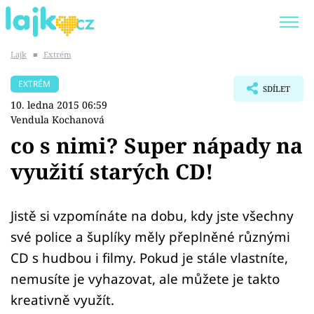
Lajk
■
Extrém
Trendy:
KARLOS VÉMOLA
ONLYFANS
EXTRÉM
SDÍLET
SHOPAHOLICADEL
CLASH OF THE STARS
10. ledna 2015 06:59
Vendula Kochanová
co s nimi? Super nápady na
využití starých CD!
Témata
Showbyznys
Jistě si vzpomínáte na dobu, kdy jste všechny
své police a šuplíky měly přeplněné různými
Youtubeři
CD s hudbou i filmy. Pokud je stále vlastníte,
nemusíte je vyhazovat, ale můžete je takto
Virály
kreativně využít.