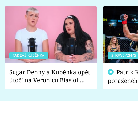
TADEÁŠ KUBĚNKA
SHOWBYZNYS
Sugar Denny a Kuběnka opět
Patrik Kincl se zastal
útočí na Veronicu Biasiol.
poraženéh
Proč je podle nich falešná a
fanoušci n
lže o své nevěře?