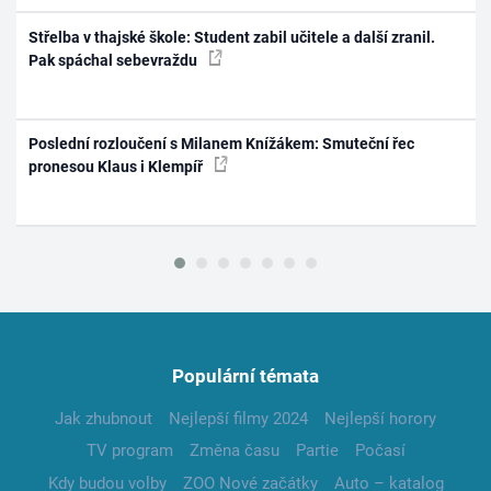
Střelba v thajské škole: Student zabil učitele a další zranil.
Pak spáchal sebevraždu
Poslední rozloučení s Milanem Knížákem: Smuteční řec
pronesou Klaus i Klempíř
Populární témata
Jak zhubnout
Nejlepší filmy 2024
Nejlepší horory
TV program
Změna času
Partie
Počasí
Kdy budou volby
ZOO Nové začátky
Auto – katalog