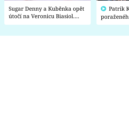
Sugar Denny a Kuběnka opět
Patrik Kincl se zastal
útočí na Veronicu Biasiol.
poraženéh
Proč je podle nich falešná a
fanoušci n
lže o své nevěře?