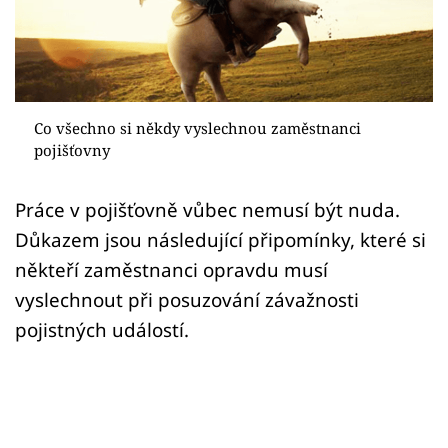
Sex a vztahy
Videa
Sledujte prima+
Co všechno si někdy vyslechnou zaměstnanci
pojišťovny
Přihlášení
Práce v pojišťovně vůbec nemusí být nuda.
Důkazem jsou následující připomínky, které si
Sledujte nás
někteří zaměstnanci opravdu musí
vyslechnout při posuzování závažnosti
pojistných událostí.