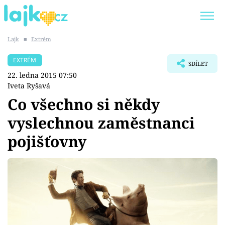
Lajk
■
Extrém
Trendy:
KARLOS VÉMOLA
ONLYFANS
EXTRÉM
SDÍLET
SHOPAHOLICADEL
CLASH OF THE STARS
22. ledna 2015 07:50
Iveta Ryšavá
Co všechno si někdy
vyslechnou zaměstnanci
Témata
pojišťovny
Showbyznys
Youtubeři
Virály