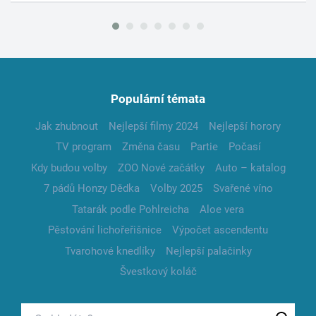
Populární témata
Jak zhubnout
Nejlepší filmy 2024
Nejlepší horory
TV program
Změna času
Partie
Počasí
Kdy budou volby
ZOO Nové začátky
Auto – katalog
7 pádů Honzy Dědka
Volby 2025
Svařené víno
Tatarák podle Pohlreicha
Aloe vera
Pěstování lichořeřišnice
Výpočet ascendentu
Tvarohové knedlíky
Nejlepší palačinky
Švestkový koláč