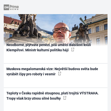
Neodborné, plýtváte penězi, píší umělci Babišovi kvůli
Klempířovi. Ministr kulturní politiku hájí
Muskova megalomanská vize: Největší budova světa bude
vyrábět čipy pro roboty i vesmír
Teploty v Česku rapidně stoupnou, platí trojitá VÝSTRAHA.
Tropy však brzy utnou silné bouřky