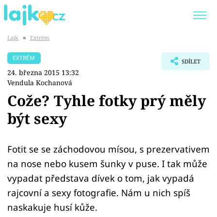
Lajk
■
Extrém
Trendy:
KARLOS VÉMOLA
ONLYFANS
EXTRÉM
SDÍLET
SHOPAHOLICADEL
CLASH OF THE STARS
24. března 2015 13:32
Vendula Kochanová
Cože? Tyhle fotky prý měly
být sexy
Témata
Showbyznys
Fotit se se záchodovou mísou, s prezervativem
na nose nebo kusem šunky v puse. I tak může
Youtubeři
vypadat představa dívek o tom, jak vypadá
rajcovní a sexy fotografie. Nám u nich spíš
Virály
naskakuje husí kůže.