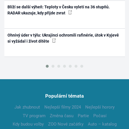
Blíží se další výheň: Teploty v Česku vyletí na 36 stupňů.
RADAR ukazuje, kdy přijde zvrat
Ohnivý úder v týlu: Ukrajinci ochromili rafinérie, útok v Kyjevě
si vyžádal i život dítěte
Populární témata
Jak zhubnout
Nejlepší filmy 2024
Nejlepší horory
TV program
Změna času
Partie
Počasí
Kdy budou volby
ZOO Nové začátky
Auto – katalog