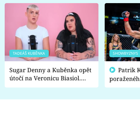
TADEÁŠ KUBĚNKA
SHOWBYZNYS
Sugar Denny a Kuběnka opět
Patrik Kincl se zastal
útočí na Veronicu Biasiol.
poraženéh
Proč je podle nich falešná a
fanoušci n
lže o své nevěře?