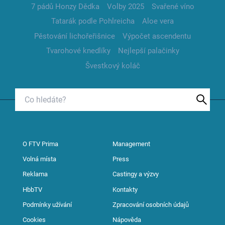
7 pádů Honzy Dědka
Volby 2025
Svařené víno
Tatarák podle Pohlreicha
Aloe vera
Pěstování lichořeřišnice
Výpočet ascendentu
Tvarohové knedlíky
Nejlepší palačinky
Švestkový koláč
O FTV Prima
Management
Volná místa
Press
Reklama
Castingy a výzvy
HbbTV
Kontakty
Podmínky užívání
Zpracování osobních údajů
Cookies
Nápověda