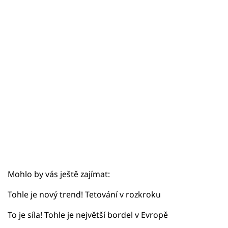
Sex a vztahy
Videa
Sledujte prima+
Přihlášení
Sledujte nás
Mohlo by vás ještě zajímat:
Tohle je nový trend! Tetování v rozkroku
To je síla! Tohle je největší bordel v Evropě