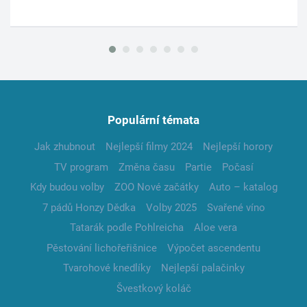
Populární témata
Jak zhubnout
Nejlepší filmy 2024
Nejlepší horory
TV program
Změna času
Partie
Počasí
Kdy budou volby
ZOO Nové začátky
Auto – katalog
7 pádů Honzy Dědka
Volby 2025
Svařené víno
Tatarák podle Pohlreicha
Aloe vera
Pěstování lichořeřišnice
Výpočet ascendentu
Tvarohové knedlíky
Nejlepší palačinky
Švestkový koláč