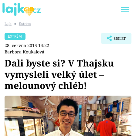
Lajk
■
Extrém
Trendy:
KARLOS VÉMOLA
ONLYFANS
EXTRÉM
SDÍLET
SHOPAHOLICADEL
CLASH OF THE STARS
28. června 2015 14:22
Barbora Koukalová
Dali byste si? V Thajsku
vymysleli velký úlet –
Témata
melounový chléb!
Showbyznys
Youtubeři
Virály