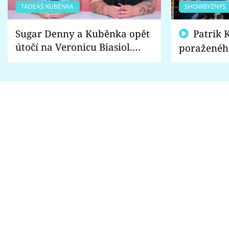
TADEÁŠ KUBĚNKA
SHOWBYZNYS
Sugar Denny a Kuběnka opět
Patrik Kincl se zastal
útočí na Veronicu Biasiol.
poraženéh
Proč je podle nich falešná a
fanoušci n
lže o své nevěře?