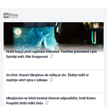
Hráči bojují proti vypínání videoher. Tvoříme precedent i pro
fyzický svět, říká Gregorová
GLOSA: Vracet Ukrajince do války je zlo. Žádný rodič si
nepřeje smrt syna v zákopu
Ukrajincům se lehčí trestná činnost odpouštěla, tvrdí Koten.
Pospíšil chtěl vidět čísla