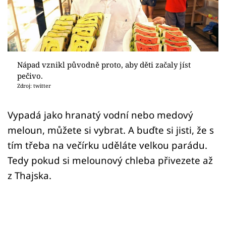
Sex a vztahy
Videa
Sledujte prima+
Nápad vznikl původně proto, aby děti začaly jíst
pečivo.
Přihlášení
Zdroj: twitter
Vypadá jako hranatý vodní nebo medový
Sledujte nás
meloun, můžete si vybrat. A buďte si jisti, že s
tím třeba na večírku uděláte velkou parádu.
Tedy pokud si melounový chleba přivezete až
z Thajska.