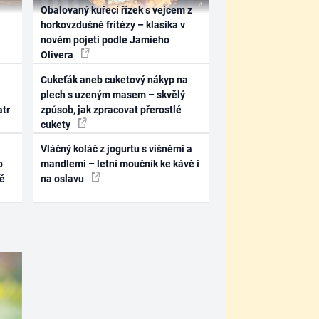
Obalovaný kuřecí řízek s vejcem z
horkovzdušné fritézy – klasika v
novém pojetí podle Jamieho
Olivera
Cukeťák aneb cuketový nákyp na
plech s uzeným masem – skvělý
atr
způsob, jak zpracovat přerostlé
cukety
Vláčný koláč z jogurtu s višněmi a
o
mandlemi – letní moučník ke kávě i
ně
na oslavu