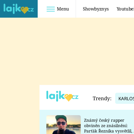
Menu
Showbyznys
Youtube
Youtuberky
Youtubeři
SHOPAHOLICADEL
FATTYPILLOW
ANNA ŠULC
FREESCOOT
SUGAR DENNY
ADAM KAJUMI
LADUŠKA
TADEÁŠ KUBĚNKA
DOMINIKA
DATEL
Trendy:
KARLO
MYSLIVCOVÁ
Známý český rapper
obviněn ze znásilnění:
Parťák Řezníka vysvětlil, 