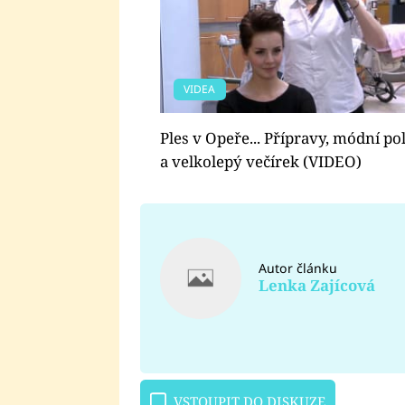
VIDEA
Ples v Opeře... Přípravy, módní pol
a velkolepý večírek (VIDEO)
Autor článku
Lenka Zajícová
VSTOUPIT DO DISKUZE