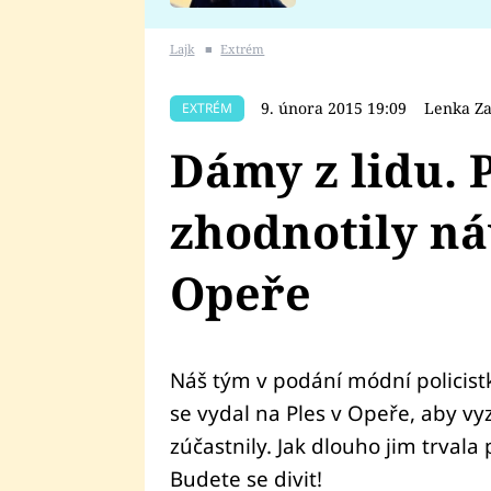
se v Plzni stalo
Lajk
■
Extrém
9. února 2015 19:09
Lenka Za
EXTRÉM
Dámy z lidu. P
zhodnotily ná
Opeře
Náš tým v podání módní policis
se vydal na Ples v Opeře, aby vy
zúčastnily. Jak dlouho jim trvala
Budete se divit!