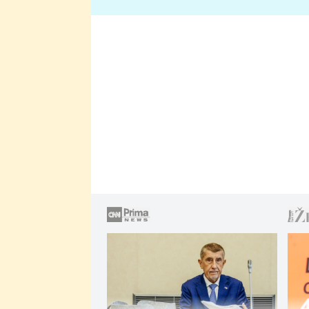
lže o své nevěře?