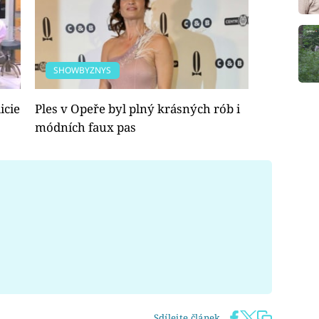
SHOWBYZNYS
icie
Ples v Opeře byl plný krásných rób i
módních faux pas
Sdílejte článek