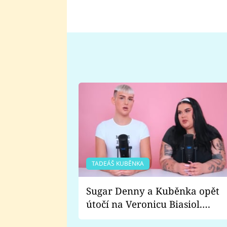
TADEÁŠ KUBĚNKA
Sugar Denny a Kuběnka opět
útočí na Veronicu Biasiol.
Proč je podle nich falešná a