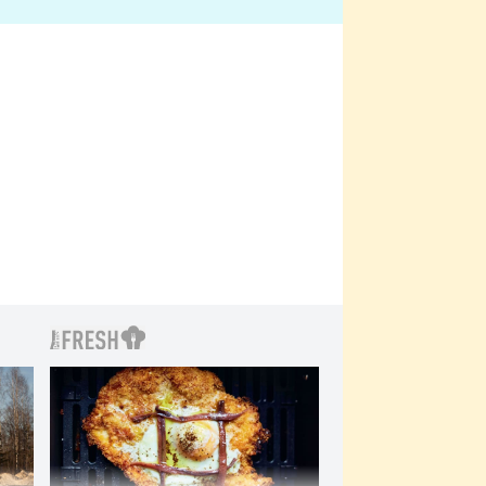
bylo drsnější než hanba
 Kinclem?
filmy?