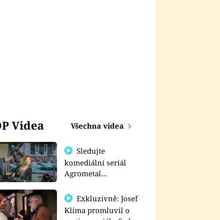
P Videa
Všechna videa
Sledujte
komediální seriál
Agrometal
exkluzivně na
prima+
Exkluzivně: Josef
Klíma promluvil o