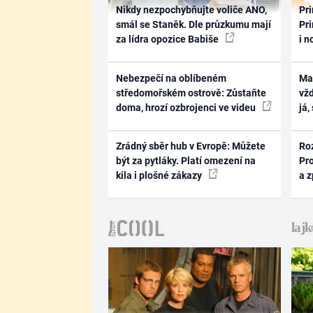
Nikdy nezpochybňujte voliče ANO,
Pri
smál se Staněk. Dle průzkumu mají
Pri
za lídra opozice Babiše
i n
Nebezpečí na oblíbeném
Ma
středomořském ostrově: Zůstaňte
vž
doma, hrozí ozbrojenci ve videu
já,
Zrádný sběr hub v Evropě: Můžete
Ro
být za pytláky. Platí omezení na
Pr
kila i plošné zákazy
a 