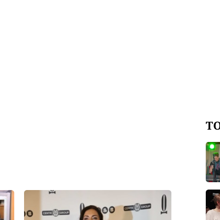
TO
led to fetch