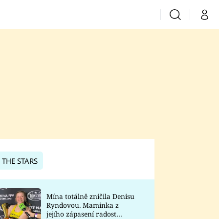
Vyhledávání
Můj 
Prima+
CNN Prima News
Prima Fresh
Prima Living
Prima Zoom
 THE STARS
Prima Lajk
Mína totálně zničila Denisu
Ryndovou. Maminka z
Sledujte nás
jejího zápasení radost