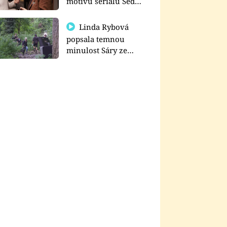
motivu seriálu Sedm
schodů k moci
Linda Rybová
popsala temnou
minulost Sáry ze
seriálu Zákony vlka