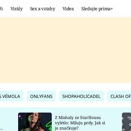
ři
Virály
Sex a vztahy
Videa
Sledujte prima+
Showbyznys
Extrém
VIRÁLY
KURIOZITY
VIDEA
KVÍZY
S VÉMOLA
ONLYFANS
SHOPAHOLICADEL
CLASH OF
Z Mishaly ze StarHousu
vylétlo: Miluju prdy. Jak si
co
je značkuje?