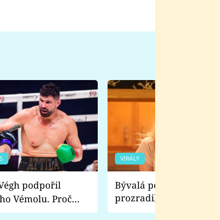
S
VIRÁLY
Bývalá pornoherečka
prozradila, co ji šokova
ho Vémolu. Proč
natáčení Euforie. Vážně
ji zápasit s ním než