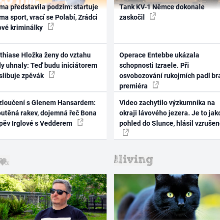
ma představila podzim: startuje
Tank KV-1 Němce dokonale
ma sport, vrací se Polabí, Zrádci
zaskočil
ové kriminálky
thiase Hložka ženy do vztahu
Operace Entebbe ukázala
dy uhnaly: Teď budu iniciátorem
schopnosti Izraele. Při
 slibuje zpěvák
osvobozování rukojmích padl br
premiéra
zloučení s Glenem Hansardem:
Video zachytilo výzkumníka na
outěná rakev, dojemná řeč Bona
okraji lávového jezera. Je to jak
zpěv Irglové s Vedderem
pohled do Slunce, hlásil vzruše