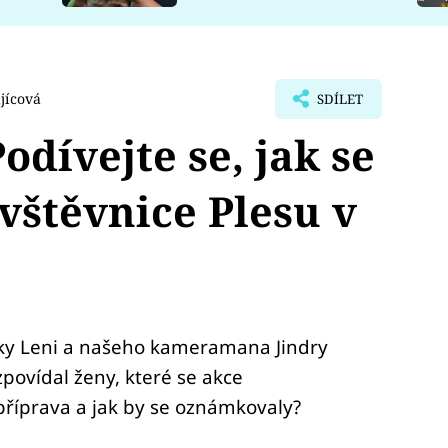
jícová
SDÍLET
odívejte se, jak se
vštěvnice Plesu v
tky Leni a našeho kameramana Jindry
zpovídal ženy, které se akce
 příprava a jak by se oznámkovaly?