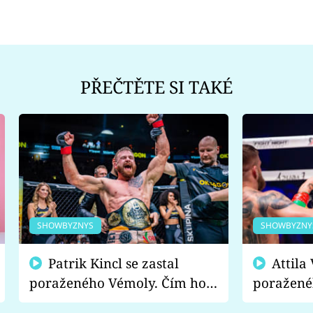
PŘEČTĚTE SI TAKÉ
SHOWBYZNYS
SHOWBYZNY
Patrik Kincl se zastal
Attila Végh podpořil
poraženého Vémoly. Čím ho
poražené
fanoušci naštvali?
chce radě