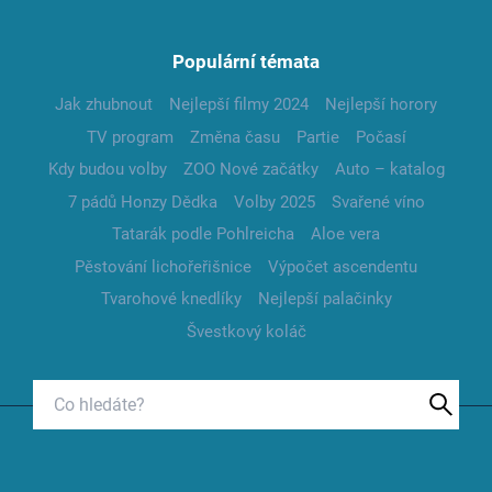
Populární témata
Jak zhubnout
Nejlepší filmy 2024
Nejlepší horory
TV program
Změna času
Partie
Počasí
Kdy budou volby
ZOO Nové začátky
Auto – katalog
7 pádů Honzy Dědka
Volby 2025
Svařené víno
Tatarák podle Pohlreicha
Aloe vera
Pěstování lichořeřišnice
Výpočet ascendentu
Tvarohové knedlíky
Nejlepší palačinky
Švestkový koláč