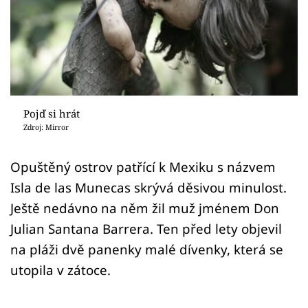
Sex a vztahy
Videa
Sledujte prima+
Přihlášení
Pojď si hrát
Zdroj: Mirror
Sledujte nás
Opuštěný ostrov patřící k Mexiku s názvem
Isla de las Munecas skrývá děsivou minulost.
Ještě nedávno na něm žil muž jménem Don
Julian Santana Barrera. Ten před lety objevil
na pláži dvě panenky malé dívenky, která se
utopila v zátoce.