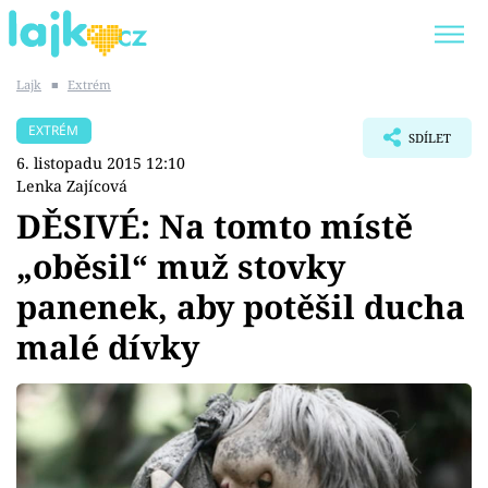
Lajk
■
Extrém
Trendy:
KARLOS VÉMOLA
ONLYFANS
EXTRÉM
SDÍLET
SHOPAHOLICADEL
CLASH OF THE STARS
6. listopadu 2015 12:10
Lenka Zajícová
DĚSIVÉ: Na tomto místě
„oběsil“ muž stovky
Témata
panenek, aby potěšil ducha
Showbyznys
malé dívky
Youtubeři
Virály