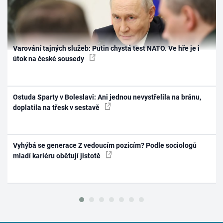
Varování tajných služeb: Putin chystá test NATO. Ve hře je i
útok na české sousedy
Ostuda Sparty v Boleslavi: Ani jednou nevystřelila na bránu,
doplatila na třesk v sestavě
Vyhýbá se generace Z vedoucím pozicím? Podle sociologů
mladí kariéru obětují jistotě