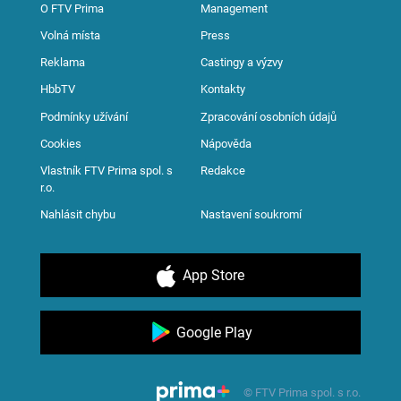
O FTV Prima
Management
Volná místa
Press
Reklama
Castingy a výzvy
HbbTV
Kontakty
Podmínky užívání
Zpracování osobních údajů
Cookies
Nápověda
Vlastník FTV Prima spol. s
Redakce
r.o.
Nahlásit chybu
Nastavení soukromí
App Store
Google Play
© FTV Prima spol. s r.o.