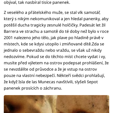
obýval, tak nasbíral tisíce panenek.
Z veselého a přátelského muže, se stal vlk samotář,
který s nikým nekomunikoval a jen hledal panenky, aby
potěšil ducha tragicky zesnulé holčičky. Padesát let žil
Barrera ve strachu a samotě do té doby než bylo v roce
2001 nalezeno jeho tělo, jak plave po hladině právě v
místech, kde se kdysi utopilo i zmiňované dítě.Zda se
jednalo o sebevraždu nebo vraždu, se však už nikdy
nedozvíme. Pokud se do těchto míst chcete vydat i vy,
musíte před výletem na ostrov podepsat prohlášení, že
se nevzdálíte od průvodce a že je vstup na ostrov
pouze na vlastní nebezpečí. Někteří svědci prohlašují,
že když Isla de las Munecas navštívili, slyšeli šepot
panenek prosících o záchranu.