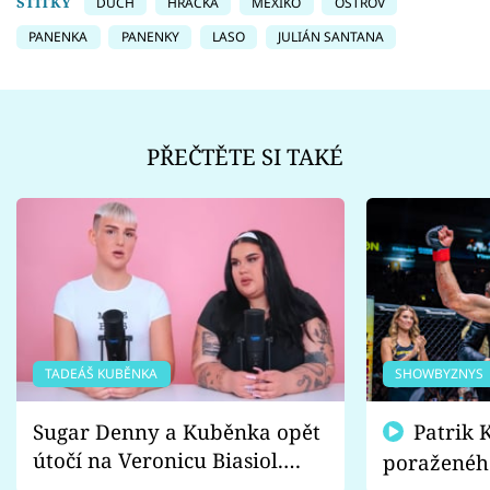
ŠTÍTKY
DUCH
HRAČKA
MEXIKO
OSTROV
PANENKA
PANENKY
LASO
JULIÁN SANTANA
PŘEČTĚTE SI TAKÉ
TADEÁŠ KUBĚNKA
SHOWBYZNYS
Sugar Denny a Kuběnka opět
Patrik Kincl se zastal
útočí na Veronicu Biasiol.
poraženéh
Proč je podle nich falešná a