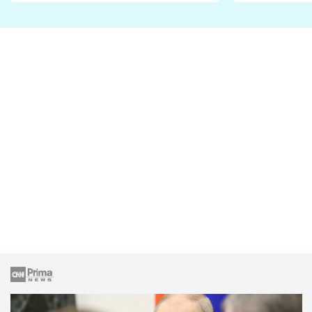
fanoušci n
lže o své nevěře?