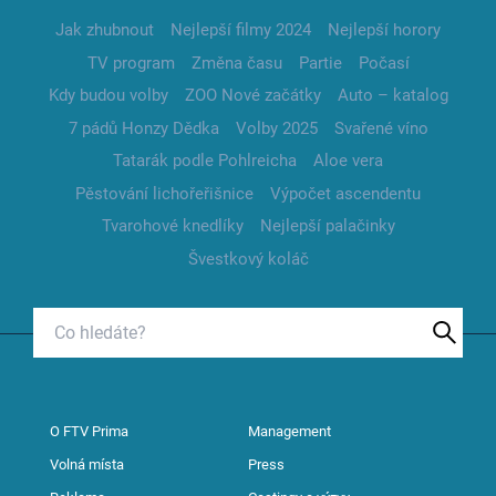
Jak zhubnout
Nejlepší filmy 2024
Nejlepší horory
TV program
Změna času
Partie
Počasí
Kdy budou volby
ZOO Nové začátky
Auto – katalog
7 pádů Honzy Dědka
Volby 2025
Svařené víno
Tatarák podle Pohlreicha
Aloe vera
Pěstování lichořeřišnice
Výpočet ascendentu
Tvarohové knedlíky
Nejlepší palačinky
Švestkový koláč
O FTV Prima
Management
Volná místa
Press