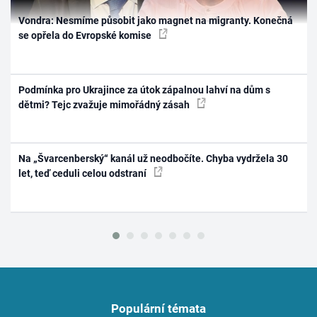
Vondra: Nesmíme působit jako magnet na migranty. Konečná
se opřela do Evropské komise
Podmínka pro Ukrajince za útok zápalnou lahví na dům s
dětmi? Tejc zvažuje mimořádný zásah
Na „Švarcenberský“ kanál už neodbočíte. Chyba vydržela 30
let, teď ceduli celou odstraní
Populární témata