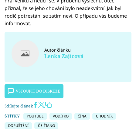
hrál venku a neučil se. V průběhu výslechu, otec
přiznal, že se jeho chování bylo neadekvátní. Jak byl
rodič potrestán, se zatím neví. O případu vás budeme
informovat.
Autor článku
Lenka Zajícová
VSTOUPIT DO DISKUZE
Sdílejte článek
ŠTÍTKY
YOUTUBE
VODÍTKO
ČÍNA
CHODNÍK
ODPUŠTĚNÍ
ČE-ŤIANG