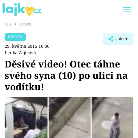
Lajk
■
Extrém
Trendy:
KARLOS VÉMOLA
ONLYFANS
EXTRÉM
SDÍLET
SHOPAHOLICADEL
CLASH OF THE STARS
29. května 2015 16:00
Lenka Zajícová
Děsivé video! Otec táhne
svého syna (10) po ulici na
Témata
vodítku!
Showbyznys
Youtubeři
Virály