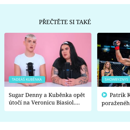
PŘEČTĚTE SI TAKÉ
TADEÁŠ KUBĚNKA
SHOWBYZNYS
Sugar Denny a Kuběnka opět
Patrik Kincl se zastal
útočí na Veronicu Biasiol.
poraženéh
Proč je podle nich falešná a
fanoušci n
lže o své nevěře?