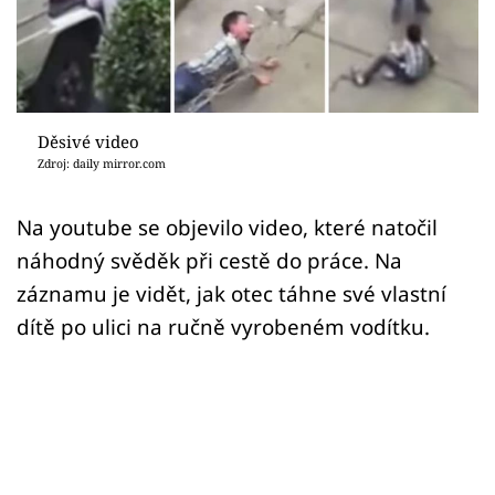
Sex a vztahy
Videa
Sledujte prima+
Děsivé video
Zdroj: daily mirror.com
Přihlášení
Na youtube se objevilo video, které natočil
náhodný svěděk při cestě do práce. Na
Sledujte nás
záznamu je vidět, jak otec táhne své vlastní
dítě po ulici na ručně vyrobeném vodítku.