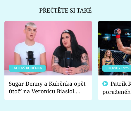
PŘEČTĚTE SI TAKÉ
TADEÁŠ KUBĚNKA
SHOWBYZNYS
Sugar Denny a Kuběnka opět
Patrik Kincl se zastal
útočí na Veronicu Biasiol.
poraženéh
Proč je podle nich falešná a
fanoušci n
lže o své nevěře?