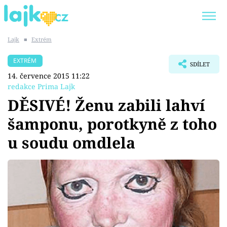
Lajk
■
Extrém
Trendy:
KARLOS VÉMOLA
ONLYFANS
EXTRÉM
SDÍLET
SHOPAHOLICADEL
CLASH OF THE STARS
14. července 2015 11:22
redakce Prima Lajk
DĚSIVÉ! Ženu zabili lahví
šamponu, porotkyně z toho
Témata
u soudu omdlela
Showbyznys
Youtubeři
Virály