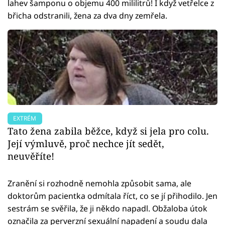
lahev šamponu o objemu 400 mililitrů! I když vetřelce z
břicha odstranili, žena za dva dny zemřela.
EXTRÉM
Tato žena zabila běžce, když si jela pro colu.
Její výmluvě, proč nechce jít sedět,
neuvěříte!
Zranění si rozhodně nemohla způsobit sama, ale
doktorům pacientka odmítala říct, co se jí přihodilo. Jen
sestrám se svěřila, že ji někdo napadl. Obžaloba útok
označila za perverzní sexuální napadení a soudu dala