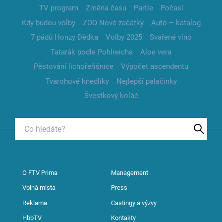
TV program
Změna času
Partie
Počasí
Kdy budou volby
ZOO Nové začátky
Auto – katalog
7 pádů Honzy Dědka
Volby 2025
Svařené víno
Tatarák podle Pohlreicha
Aloe vera
Pěstování lichořeřišnice
Výpočet ascendentu
Tvarohové knedlíky
Nejlepší palačinky
Švestkový koláč
O FTV Prima
Management
Volná místa
Press
Reklama
Castingy a výzvy
HbbTV
Kontakty