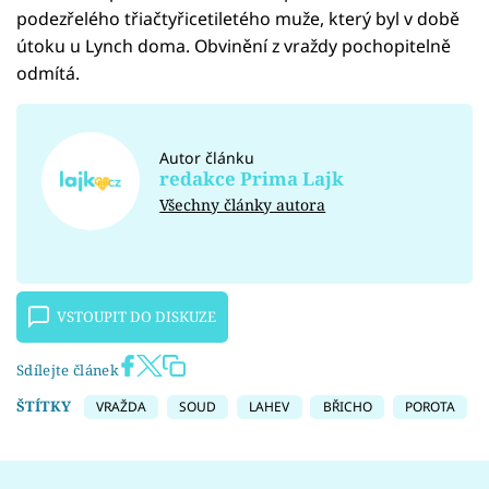
podezřelého třiačtyřicetiletého muže, který byl v době
útoku u Lynch doma. Obvinění z vraždy pochopitelně
odmítá.
Autor článku
redakce Prima Lajk
Všechny články autora
VSTOUPIT DO DISKUZE
Sdílejte článek
ŠTÍTKY
VRAŽDA
SOUD
LAHEV
BŘICHO
POROTA