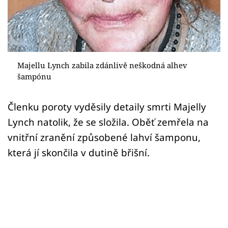
Sex a vztahy
Videa
Sledujte prima+
Majellu Lynch zabila zdánlivě neškodná alhev
šampónu
Přihlášení
Členku poroty vyděsily detaily smrti Majelly
Lynch natolik, že se složila. Oběť zemřela na
Sledujte nás
vnitřní zranění způsobené lahví šamponu,
která jí skončila v dutině břišní.