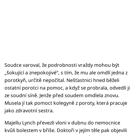
Soudce varoval, že podrobnosti vraždy mohou být
„šokující a znepokojivé“, s tím, že mu ale omdlí jedna z
porotkyň, určitě nepočítal. Nešťastnici hned běželi
ostatní porotci na pomoc, a když se probrala, odvedli ji
ze soudní síně. Jenže před soudem omdlela znovu.
Musela jí tak pomoct kolegyně z poroty, která pracuje
jako zdravotní sestra.
Majellu Lynch převezli vloni v dubnu do nemocnice
kvůli bolestem v břiše. Doktoři v jejím těle pak objevili