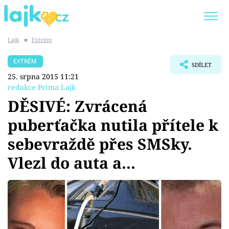
Lajk
■
Extrém
Trendy:
KARLOS VÉMOLA
ONLYFANS
EXTRÉM
SDÍLET
SHOPAHOLICADEL
CLASH OF THE STARS
25. srpna 2015 11:21
redakce Prima Lajk
DĚSIVÉ: Zvrácená
puberťačka nutila přítele k
Témata
sebevraždě přes SMSky.
Showbyznys
Vlezl do auta a...
Youtubeři
Virály