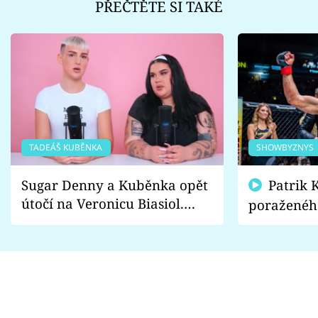
PŘEČTĚTE SI TAKÉ
TADEÁŠ KUBĚNKA
SHOWBYZNYS
Sugar Denny a Kuběnka opět
Patrik Kincl se zastal
útočí na Veronicu Biasiol.
poraženéh
Proč je podle nich falešná a
fanoušci n
lže o své nevěře?