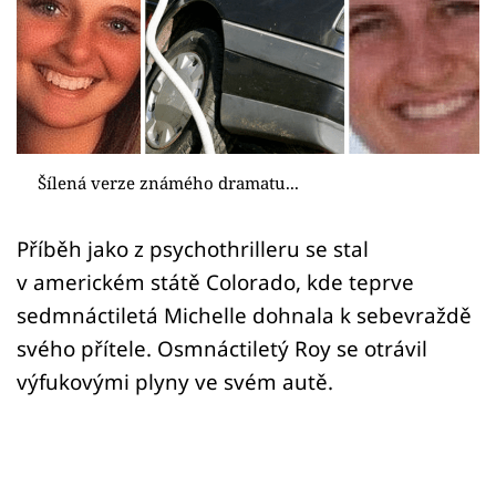
Sex a vztahy
Videa
Sledujte prima+
Přihlášení
Šílená verze známého dramatu...
Příběh jako z psychothrilleru se stal
Sledujte nás
v americkém státě Colorado, kde teprve
sedmnáctiletá Michelle dohnala k sebevraždě
svého přítele. Osmnáctiletý Roy se otrávil
výfukovými plyny ve svém autě.