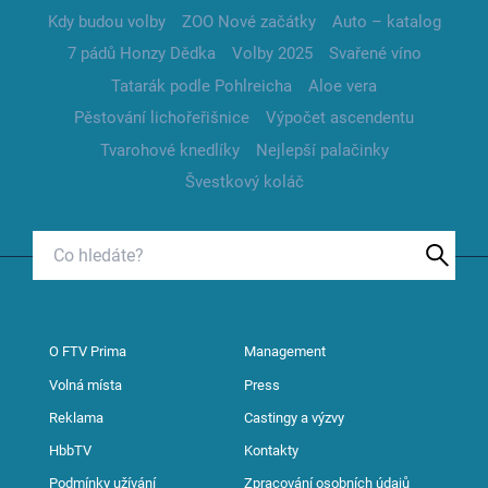
Kdy budou volby
ZOO Nové začátky
Auto – katalog
7 pádů Honzy Dědka
Volby 2025
Svařené víno
Tatarák podle Pohlreicha
Aloe vera
Pěstování lichořeřišnice
Výpočet ascendentu
Tvarohové knedlíky
Nejlepší palačinky
Švestkový koláč
O FTV Prima
Management
Volná místa
Press
Reklama
Castingy a výzvy
HbbTV
Kontakty
Podmínky užívání
Zpracování osobních údajů