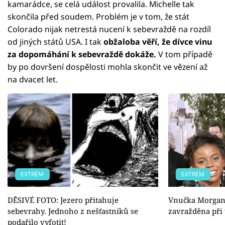
kamarádce, se celá událost provalila. Michelle tak
skončila před soudem. Problém je v tom, že stát
Colorado nijak netrestá nucení k sebevraždě na rozdíl
od jiných států USA. I tak
obžaloba věří, že dívce vinu
za dopomáhání k sebevraždě dokáže.
V tom případě
by po dovršení dospělosti mohla skončit ve vězení až
na dvacet let.
EXTRÉM
EXTRÉM
DĚSIVÉ FOTO: Jezero přitahuje
Vnučka Morgan
sebevrahy. Jednoho z nešťastníků se
zavražděna při 
podařilo vyfotit!