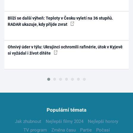
Blíží se další výheň: Teploty v Česku vyletí na 36 stupňů.
RADAR ukazuje, kdy přijde zvrat
Ohnivý úder v týlu: Ukrajinci ochromili rafinérie, útok v Kyjevě
si vyžádal i život dítěte
Populární témata
Jak zhubnout
Nejlepší filmy 2024
Nejlepší horory
TV program
Změna času
Partie
Počasí