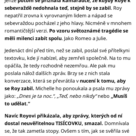
Jenže
potom se přiznala kamarádce, že kdyby Roye k
sebevraždě nedohnala teď, stejně by se zabil
. Roy
nepatřil zrovna k vyrovnaným lidem a nápad se
sebevraždou pocházel z jeho hlavy. Nicméně v mnohem
romantičtější verzi.
Po vzoru světoznámé tragédie se
měli milenci zabít spolu
. Jako Romeo a Julie.
Jedenáct dní před tím, než se zabil, poslal své přítelkyni
textovku, kde jí nabízel, aby zemřeli společně. Na to mu
opáčila, že tedy rozhodně nezemřou. Ale pak mu
poslala nálož dalších zpráv. Brzy se z nich stala
konverzace, která se převrátila v
nucení k tomu, aby
se Roy zabil.
Michelle ho ponoukala a psala mu zprávy
jako:
„Dnes je ta noc.“, „Teď, nebo nikdy“
nebo
„Musíš
to udělat.“
Navíc Royovi přikázala, aby zprávy, kterých od ní
dostal neuvěřitelnou TISÍCOVKU, smazal.
Domnívala
se, že tak zametla stopy. Ovšem s tím, jak se svěřila své