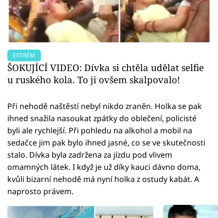
EXTRÉM
ŠOKUJÍCÍ VIDEO: Dívka si chtěla udělat selfie
u ruského kola. To ji ovšem skalpovalo!
Při nehodě naštěstí nebyl nikdo zraněn. Holka se pak
ihned snažila nasoukat zpátky do oblečení, policisté
byli ale rychlejší. Při pohledu na alkohol a mobil na
sedačce jim pak bylo ihned jasné, co se ve skutečnosti
stalo. Dívka byla zadržena za jízdu pod vlivem
omamných látek. I když je už díky kauci dávno doma,
kvůli bizarní nehodě má nyní holka z ostudy kabát. A
naprosto právem.