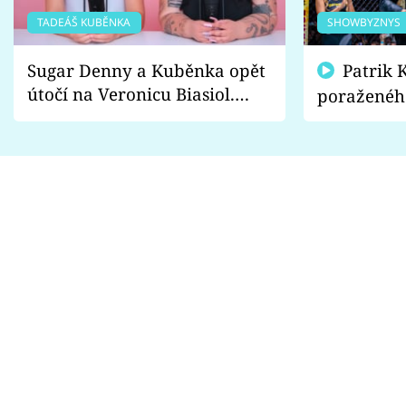
TADEÁŠ KUBĚNKA
SHOWBYZNYS
Sugar Denny a Kuběnka opět
Patrik Kincl se zastal
útočí na Veronicu Biasiol.
poraženéh
Proč je podle nich falešná a
fanoušci n
lže o své nevěře?