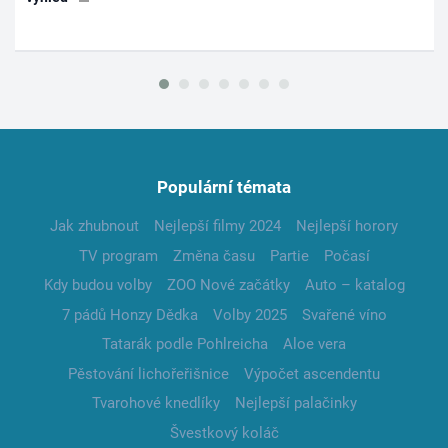
Populární témata
Jak zhubnout
Nejlepší filmy 2024
Nejlepší horory
TV program
Změna času
Partie
Počasí
Kdy budou volby
ZOO Nové začátky
Auto – katalog
7 pádů Honzy Dědka
Volby 2025
Svařené víno
Tatarák podle Pohlreicha
Aloe vera
Pěstování lichořeřišnice
Výpočet ascendentu
Tvarohové knedlíky
Nejlepší palačinky
Švestkový koláč