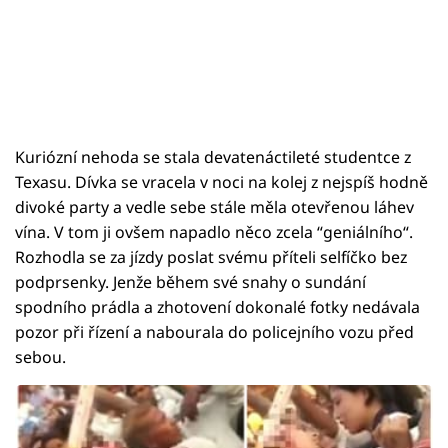
Kuriózní nehoda se stala devatenáctileté studentce z
Texasu. Dívka se vracela v noci na kolej z nejspíš hodně
divoké party a vedle sebe stále měla otevřenou láhev
vína. V tom ji ovšem napadlo něco zcela “geniálního“.
Rozhodla se za jízdy poslat svému příteli selfíčko bez
podprsenky. Jenže během své snahy o sundání
spodního prádla a zhotovení dokonalé fotky nedávala
pozor při řízení a nabourala do policejního vozu před
sebou.