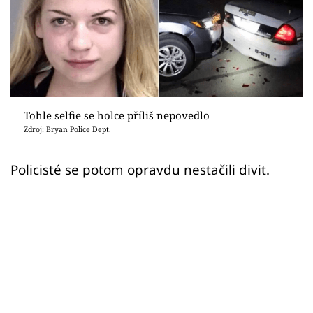
Sex a vztahy
Videa
Sledujte prima+
Přihlášení
Tohle selfie se holce příliš nepovedlo
Zdroj: Bryan Police Dept.
Sledujte nás
Policisté se potom opravdu nestačili divit.