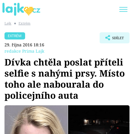
Lajk
■
Extrém
Trendy:
KARLOS VÉMOLA
ONLYFANS
EXTRÉM
SDÍLET
SHOPAHOLICADEL
CLASH OF THE STARS
29. října 2016 18:16
redakce Prima Lajk
Dívka chtěla poslat příteli
selfie s nahými prsy. Místo
Témata
toho ale nabourala do
Showbyznys
policejního auta
Youtubeři
Virály