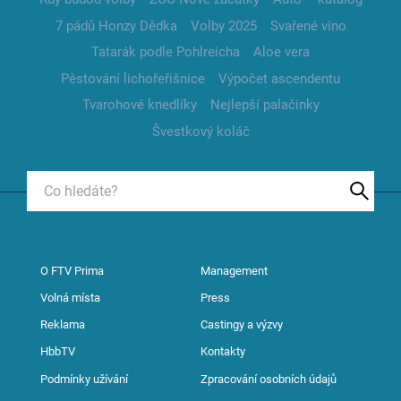
7 pádů Honzy Dědka
Volby 2025
Svařené víno
Tatarák podle Pohlreicha
Aloe vera
Pěstování lichořeřišnice
Výpočet ascendentu
Tvarohové knedlíky
Nejlepší palačinky
Švestkový koláč
O FTV Prima
Management
Volná místa
Press
Reklama
Castingy a výzvy
HbbTV
Kontakty
Podmínky užívání
Zpracování osobních údajů