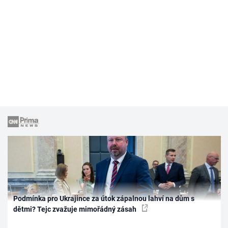
Podmínka pro Ukrajince za útok zápalnou lahví na dům s
dětmi? Tejc zvažuje mimořádný zásah