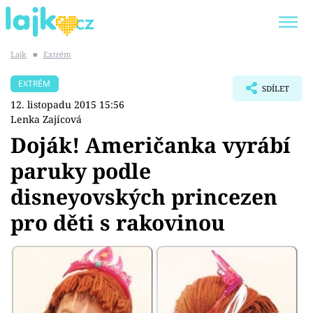
Lajk
■
Extrém
Trendy:
KARLOS VÉMOLA
ONLYFANS
EXTRÉM
SDÍLET
SHOPAHOLICADEL
CLASH OF THE STARS
12. listopadu 2015 15:56
Lenka Zajícová
Doják! Američanka vyrábí
paruky podle
Témata
disneyovských princezen
Showbyznys
pro děti s rakovinou
Youtubeři
Virály