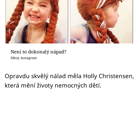
Sex a vztahy
Videa
Sledujte prima+
Přihlášení
Není to dokonalý nápad?
Zdroj: instagram
Sledujte nás
Opravdu skvělý nálad měla Holly Christensen,
která mění životy nemocných dětí.