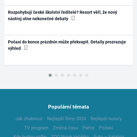
Rozpohybují české školství ředitelé? Resort věří, že nový
nástroj utne nekonečné debaty
Počasí do konce prázdnin může překvapit. Detaily prozrazuje
výhled
Populární témata
Jak zhubnout
Nejlepší filmy 2024
Nejlepší horory
TV program
Změna času
Partie
Počasí
Kdy budou volby
ZOO Nové začátky
Auto – katalog