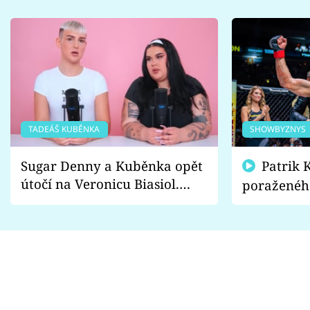
TADEÁŠ KUBĚNKA
SHOWBYZNYS
Sugar Denny a Kuběnka opět
Patrik Kincl se zastal
útočí na Veronicu Biasiol.
poraženéh
Proč je podle nich falešná a
fanoušci n
lže o své nevěře?