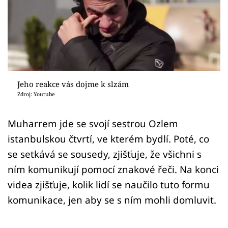
Sex a vztahy
Videa
Sledujte prima+
Přihlášení
Jeho reakce vás dojme k slzám
Zdroj: Youtube
Sledujte nás
Muharrem jde se svojí sestrou Ozlem
istanbulskou čtvrtí, ve kterém bydlí. Poté, co
se setkává se sousedy, zjišťuje, že všichni s
ním komunikují pomocí znakové řeči. Na konci
videa zjišťuje, kolik lidí se naučilo tuto formu
komunikace, jen aby se s ním mohli domluvit.