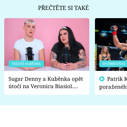
PŘEČTĚTE SI TAKÉ
TADEÁŠ KUBĚNKA
SHOWBYZNYS
Sugar Denny a Kuběnka opět
Patrik Kincl se zastal
útočí na Veronicu Biasiol.
poraženéh
Proč je podle nich falešná a
fanoušci n
lže o své nevěře?