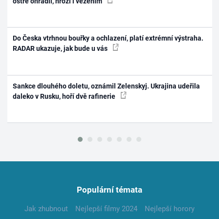
ostře ohradil, hrozí i vězením
Do Česka vtrhnou bouřky a ochlazení, platí extrémní výstraha.
RADAR ukazuje, jak bude u vás
Sankce dlouhého doletu, oznámil Zelenskyj. Ukrajina udeřila
daleko v Rusku, hoří dvě rafinerie
Populární témata
Jak zhubnout
Nejlepší filmy 2024
Nejlepší horory