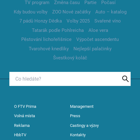
TV program
Změna času
Partie
Počasí
Kdy budou volby
ZOO Nové začátky
Auto – katalog
7 pádů Honzy Dědka
Volby 2025
Svařené víno
Tatarák podle Pohlreicha
Aloe vera
Pěstování lichořeřišnice
Výpočet ascendentu
Tvarohové knedlíky
Nejlepší palačinky
Švestkový koláč
O FTV Prima
Management
Volná místa
Press
Reklama
Castingy a výzvy
HbbTV
Kontakty