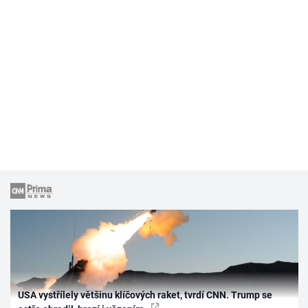
USA vystřílely většinu klíčových raket, tvrdí CNN. Trump se