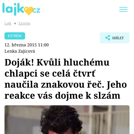
Lajk
■
Extrém
Trendy:
KARLOS VÉMOLA
ONLYFANS
EXTRÉM
SDÍLET
SHOPAHOLICADEL
CLASH OF THE STARS
12. března 2015 11:00
Lenka Zajícová
Doják! Kvůli hluchému
chlapci se celá čtvrť
Témata
naučila znakovou řeč. Jeho
Showbyznys
reakce vás dojme k slzám
Youtubeři
Virály