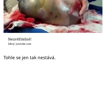
Sex a vztahy
Videa
Sledujte prima+
Přihlášení
Neuvěřitelné!
Zdroj: youtube.com
Sledujte nás
Tohle se jen tak nestává.