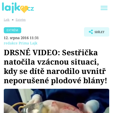
Lajk
■
Extrém
Trendy:
KARLOS VÉMOLA
ONLYFANS
EXTRÉM
SDÍLET
SHOPAHOLICADEL
CLASH OF THE STARS
12. srpna 2016 11:31
redakce Prima Lajk
DRSNÉ VIDEO: Sestřička
natočila vzácnou situaci,
Témata
kdy se dítě narodilo uvnitř
Showbyznys
neporušené plodové blány!
Youtubeři
Virály