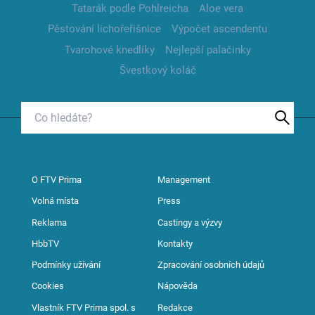
Tatarák podle Pohlreicha
Aloe vera
Pěstování lichořeřišnice
Výpočet ascendentu
Tvarohové knedlíky
Nejlepší palačinky
Švestkový koláč
O FTV Prima
Management
Volná místa
Press
Reklama
Castingy a výzvy
HbbTV
Kontakty
Podmínky užívání
Zpracování osobních údajů
Cookies
Nápověda
Vlastník FTV Prima spol. s
Redakce