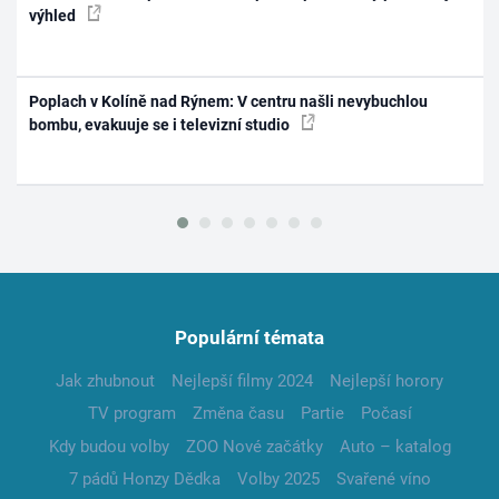
výhled
Poplach v Kolíně nad Rýnem: V centru našli nevybuchlou
bombu, evakuuje se i televizní studio
Populární témata
Jak zhubnout
Nejlepší filmy 2024
Nejlepší horory
TV program
Změna času
Partie
Počasí
Kdy budou volby
ZOO Nové začátky
Auto – katalog
7 pádů Honzy Dědka
Volby 2025
Svařené víno