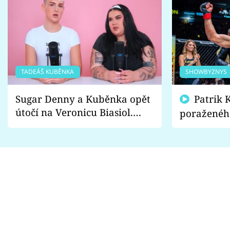
TADEÁŠ KUBĚNKA
SHOWBYZNYS
Sugar Denny a Kuběnka opět
Patrik Kincl se zastal
útočí na Veronicu Biasiol.
poraženéh
Proč je podle nich falešná a
fanoušci n
lže o své nevěře?