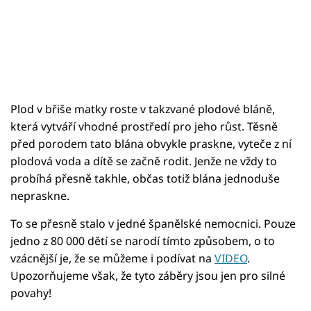
Plod v břiše matky roste v takzvané plodové bláně,
která vytváří vhodné prostředí pro jeho růst. Těsně
před porodem tato blána obvykle praskne, vyteče z ní
plodová voda a dítě se začně rodit. Jenže ne vždy to
probíhá přesně takhle, občas totiž blána jednoduše
nepraskne.
To se přesně stalo v jedné španělské nemocnici. Pouze
jedno z 80 000 dětí se narodí tímto způsobem, o to
vzácnější je, že se můžeme i podívat na
VIDEO
.
Upozorňujeme však, že tyto záběry jsou jen pro silné
povahy!