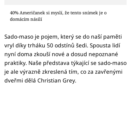
Sex a vztahy
40% Američanek si myslí, že tento snímek je o
Videa
domácím násilí
Sledujte prima+
Sado-maso je pojem, který se do naší paměti
vryl díky trháku 50 odstínů šedi. Spousta lidí
Přihlášení
nyní doma zkouší nové a dosud nepoznané
praktiky. Naše představa týkající se sado-maso
Sledujte nás
je ale výrazně zkreslená tím, co za zavřenými
dveřmi dělá Christian Grey.