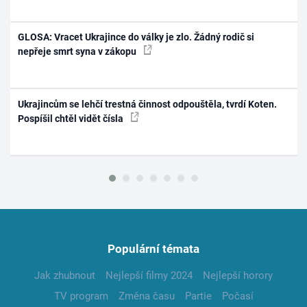
GLOSA: Vracet Ukrajince do války je zlo. Žádný rodič si
nepřeje smrt syna v zákopu
Ukrajincům se lehčí trestná činnost odpouštěla, tvrdí Koten.
Pospíšil chtěl vidět čísla
Populární témata
Jak zhubnout
Nejlepší filmy 2024
Nejlepší horory
TV program
Změna času
Partie
Počasí