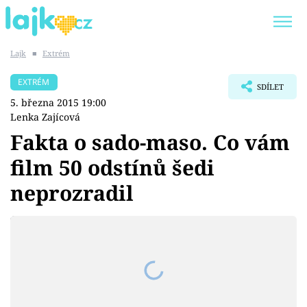
Lajk
■
Extrém
Trendy:
KARLOS VÉMOLA
ONLYFANS
EXTRÉM
SDÍLET
SHOPAHOLICADEL
CLASH OF THE STARS
5. března 2015 19:00
Lenka Zajícová
Fakta o sado-maso. Co vám
film 50 odstínů šedi
Témata
neprozradil
Showbyznys
Youtubeři
Virály