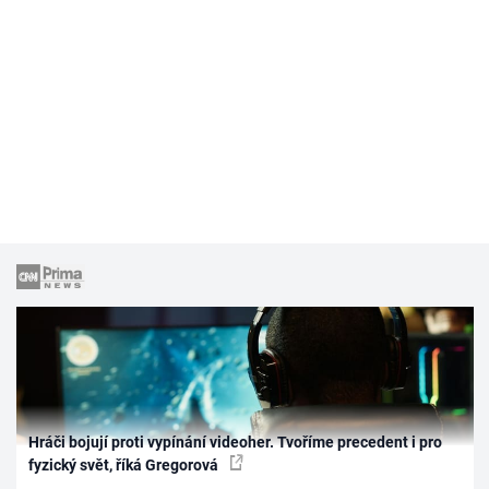
Hráči bojují proti vypínání videoher. Tvoříme precedent i pro
fyzický svět, říká Gregorová