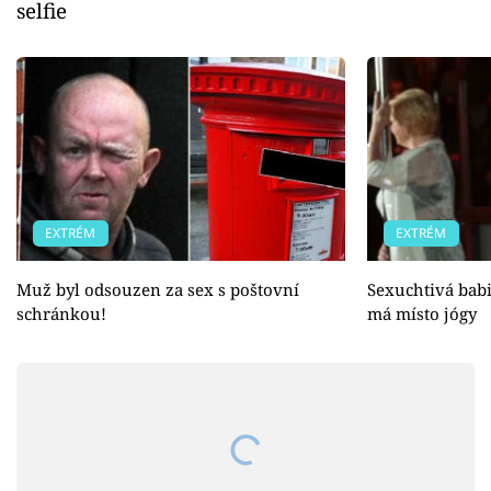
selfie
EXTRÉM
EXTRÉM
Muž byl odsouzen za sex s poštovní
Sexuchtivá babi
schránkou!
má místo jógy