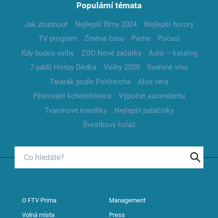
Populární témata
Jak zhubnout
Nejlepší filmy 2024
Nejlepší horory
TV program
Změna času
Partie
Počasí
Kdy budou volby
ZOO Nové začátky
Auto – katalog
7 pádů Honzy Dědka
Volby 2025
Svařené víno
Tatarák podle Pohlreicha
Aloe vera
Pěstování lichořeřišnice
Výpočet ascendentu
Tvarohové knedlíky
Nejlepší palačinky
Švestkový koláč
O FTV Prima
Management
Volná místa
Press