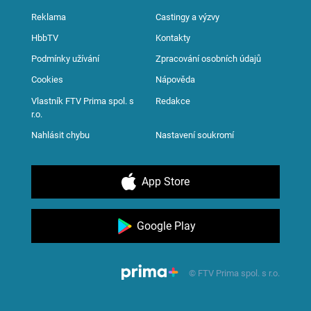
Reklama
Castingy a výzvy
HbbTV
Kontakty
Podmínky užívání
Zpracování osobních údajů
Cookies
Nápověda
Vlastník FTV Prima spol. s
Redakce
r.o.
Nahlásit chybu
Nastavení soukromí
App Store
Google Play
© FTV Prima spol. s r.o.