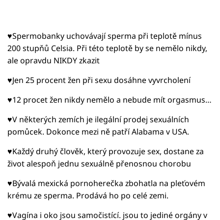
♥Spermobanky uchovávají sperma při teplotě mínus
200 stupňů Celsia. Při této teplotě by se nemělo nikdy,
ale opravdu NIKDY zkazit
♥Jen 25 procent žen při sexu dosáhne vyvrcholení
♥12 procet žen nikdy nemělo a nebude mít orgasmus…
♥V některých zemích je ilegální prodej sexuálních
pomůcek. Dokonce mezi ně patří Alabama v USA.
♥Každý druhý člověk, který provozuje sex, dostane za
život alespoň jednu sexuálně přenosnou chorobu
♥Bývalá mexická pornoherečka zbohatla na pleťovém
krému ze sperma. Prodává ho po celé zemi.
♥Vagína i oko jsou samočistící. jsou to jediné orgány v