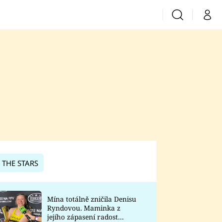
Vyhledávání
Můj 
Prima+
CNN Prima News
Prima Fresh
Prima Living
Prima Zoom
 THE STARS
Prima Lajk
Mína totálně zničila Denisu
Ryndovou. Maminka z
Sledujte nás
jejího zápasení radost