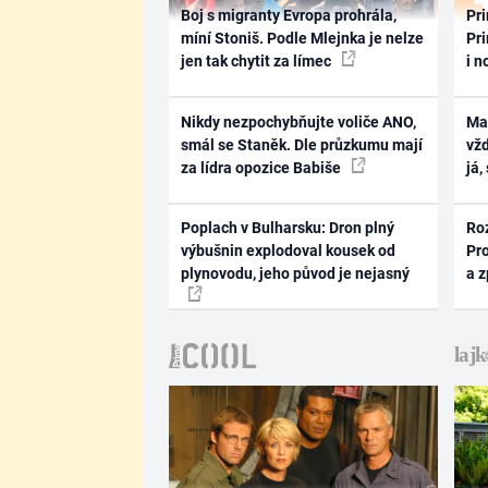
Boj s migranty Evropa prohrála,
Pri
míní Stoniš. Podle Mlejnka je nelze
Pri
jen tak chytit za límec
i n
Nikdy nezpochybňujte voliče ANO,
Ma
smál se Staněk. Dle průzkumu mají
vž
za lídra opozice Babiše
já,
Poplach v Bulharsku: Dron plný
Ro
výbušnin explodoval kousek od
Pr
plynovodu, jeho původ je nejasný
a 