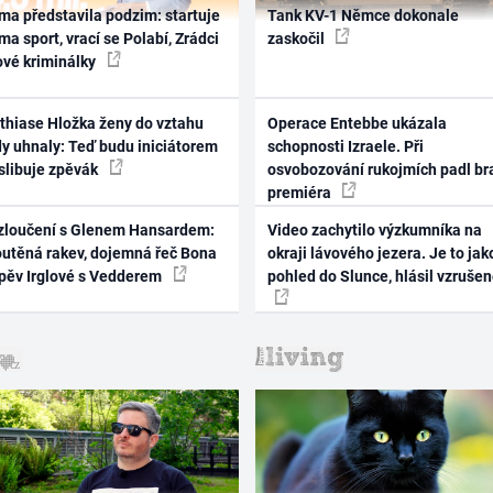
ma představila podzim: startuje
Tank KV-1 Němce dokonale
ma sport, vrací se Polabí, Zrádci
zaskočil
ové kriminálky
thiase Hložka ženy do vztahu
Operace Entebbe ukázala
dy uhnaly: Teď budu iniciátorem
schopnosti Izraele. Při
 slibuje zpěvák
osvobozování rukojmích padl br
premiéra
zloučení s Glenem Hansardem:
Video zachytilo výzkumníka na
outěná rakev, dojemná řeč Bona
okraji lávového jezera. Je to jak
zpěv Irglové s Vedderem
pohled do Slunce, hlásil vzruše