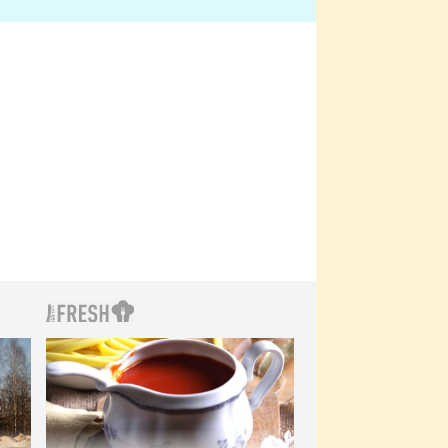
bylo drsnější než hanba
 Kinclem?
filmy?