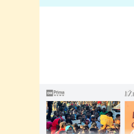
lže o své nevěře?