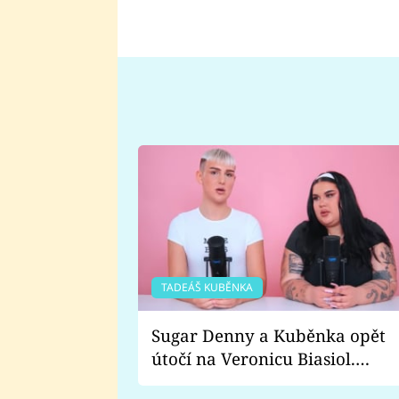
TADEÁŠ KUBĚNKA
Sugar Denny a Kuběnka opět
útočí na Veronicu Biasiol.
Proč je podle nich falešná a