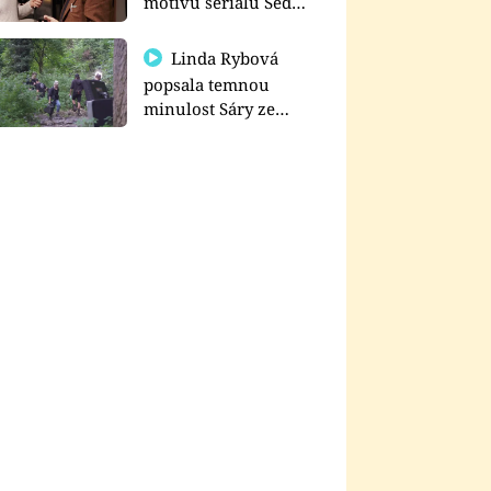
motivu seriálu Sedm
schodů k moci
Linda Rybová
popsala temnou
minulost Sáry ze
seriálu Zákony vlka