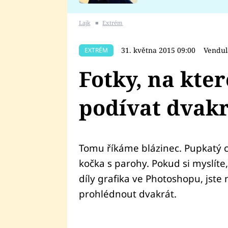
se v Plzni stalo
Lajk
■
Extrém
31. května 2015 09:00
Vendul
EXTRÉM
Fotky, na kte
podívat dvakr
Tomu říkáme blázinec. Pupkatý c
kočka s parohy. Pokud si myslíte,
díly grafika ve Photoshopu, jste
prohlédnout dvakrát.