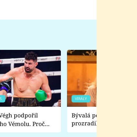
S
VIRÁLY
Bývalá pornoherečka
prozradila, co ji šokova
ho Vémolu. Proč
natáčení Euforie. Vážně
ji zápasit s ním než