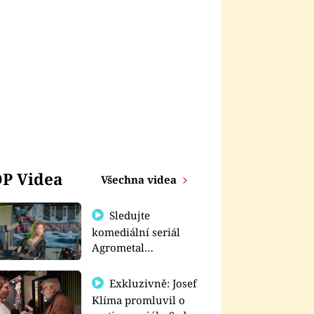
P Videa
Všechna videa
Sledujte
komediální seriál
Agrometal
exkluzivně na
prima+
Exkluzivně: Josef
Klíma promluvil o