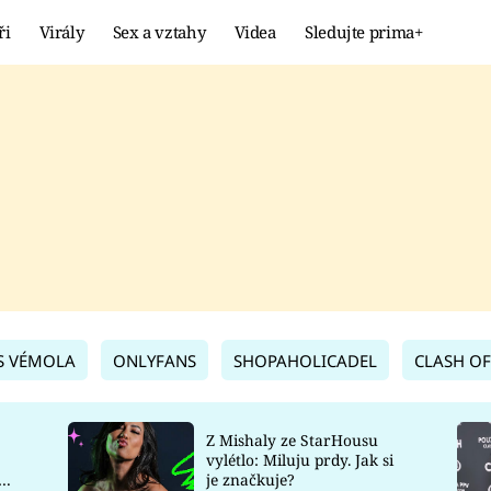
ři
Virály
Sex a vztahy
Videa
Sledujte prima+
Showbyznys
Extrém
VIRÁLY
KURIOZITY
VIDEA
KVÍZY
S VÉMOLA
ONLYFANS
SHOPAHOLICADEL
CLASH OF
Z Mishaly ze StarHousu
vylétlo: Miluju prdy. Jak si
co
je značkuje?