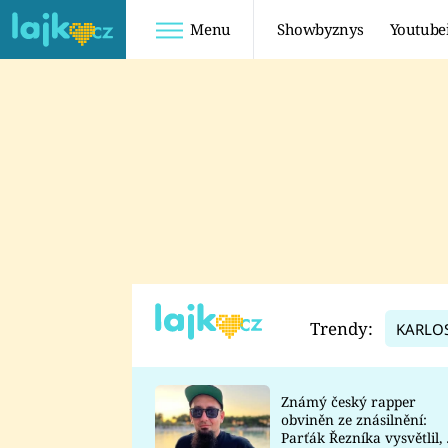
Menu
Showbyznys
Youtube
Youtuberky
Youtubeři
SHOPAHOLICADEL
FATTYPILLOW
ANNA ŠULC
FREESCOOT
SUGAR DENNY
ADAM KAJUMI
LADUŠKA
TADEÁŠ KUBĚNKA
DOMINIKA
DATEL
Trendy:
KARLO
MYSLIVCOVÁ
Známý český rapper
obviněn ze znásilnění:
Parťák Řezníka vysvětlil, 