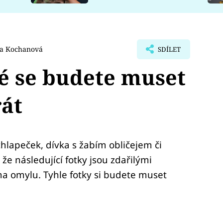
a Kochanová
SDÍLET
ré se budete muset
át
hlapeček, dívka s žabím obličejem či
 že následující fotky jsou zdařilými
 na omylu. Tyhle fotky si budete muset