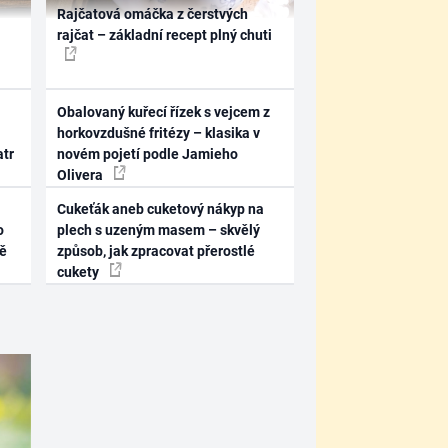
Rajčatová omáčka z čerstvých
rajčat – základní recept plný chuti
Obalovaný kuřecí řízek s vejcem z
horkovzdušné fritézy – klasika v
atr
novém pojetí podle Jamieho
Olivera
Cukeťák aneb cuketový nákyp na
o
plech s uzeným masem – skvělý
ně
způsob, jak zpracovat přerostlé
cukety