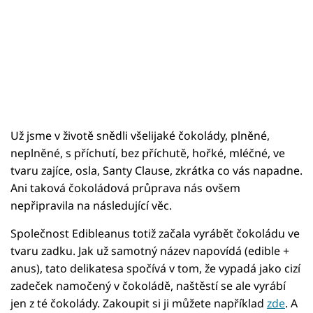
Už jsme v životě snědli všelijaké čokolády, plněné,
neplněné, s příchutí, bez příchutě, hořké, mléčné, ve
tvaru zajíce, osla, Santy Clause, zkrátka co vás napadne.
Ani taková čokoládová průprava nás ovšem
nepřipravila na následující věc.
Společnost Edibleanus totiž začala vyrábět čokoládu ve
tvaru zadku. Jak už samotný název napovídá (edible +
anus), tato delikatesa spočívá v tom, že vypadá jako cizí
zadeček namočený v čokoládě, naštěstí se ale vyrábí
jen z té čokolády. Zakoupit si ji můžete například
zde
. A