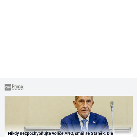
Nikdy nezpochybňujte voliče ANO, smál se Staněk. Dle