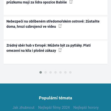
průzkumu mají za lídra opozice Babiše
Nebezpečí na oblíbeném středomořském ostrově: Zůstaňte
doma, hrozí ozbrojenci ve videu
Zrádný sběr hub v Evropě: Můžete být za pytláky. Platí
omezení na kila i plošné zákazy
Populární témata
Jak zhubnout
Nejlepší filmy 2024
Nejlepší horory