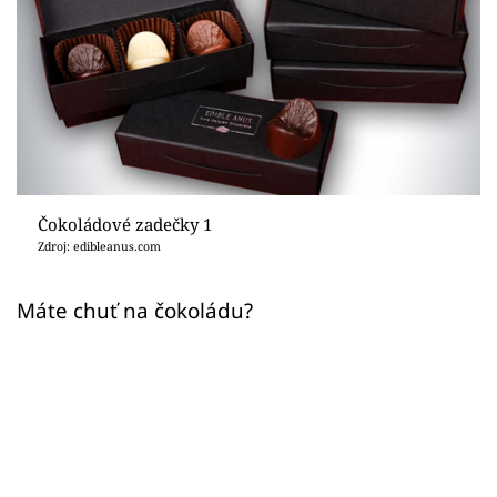
Sex a vztahy
Videa
Sledujte prima+
Přihlášení
Čokoládové zadečky 1
Zdroj: edibleanus.com
Sledujte nás
Máte chuť na čokoládu?