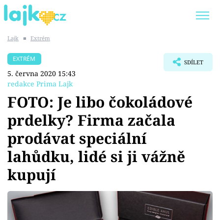
Lajk
■
Extrém
Trendy:
KARLOS VÉMOLA
ONLYFANS
EXTRÉM
SDÍLET
SHOPAHOLICADEL
CLASH OF THE STARS
5. června 2020 15:43
redakce Prima Lajk
FOTO: Je libo čokoládové
prdelky? Firma začala
Témata
prodávat speciální
Showbyznys
lahůdku, lidé si ji vážně
kupují
Youtubeři
Virály