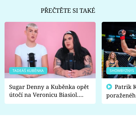
PŘEČTĚTE SI TAKÉ
TADEÁŠ KUBĚNKA
SHOWBYZNYS
Sugar Denny a Kuběnka opět
Patrik Kincl se zastal
útočí na Veronicu Biasiol.
poraženéh
Proč je podle nich falešná a
fanoušci n
lže o své nevěře?