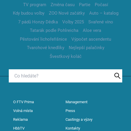
TV program
Změna času
Partie
Počasí
Kdy budou volby
ZOO Nové začátky
Auto – katalog
7 pádů Honzy Dědka
Volby 2025
Svařené víno
Tatarák podle Pohlreicha
Aloe vera
Pěstování lichořeřišnice
Výpočet ascendentu
Tvarohové knedlíky
Nejlepší palačinky
Švestkový koláč
O FTV Prima
Management
Volná místa
Press
Reklama
Castingy a výzvy
HbbTV
Kontakty