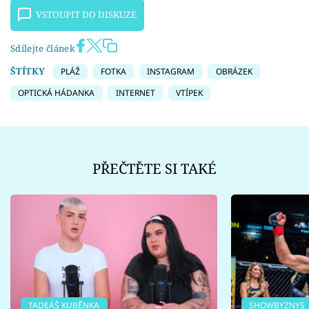
VSTOUPIT DO DISKUZE
Sdílejte článek
ŠTÍTKY
PLÁŽ
FOTKA
INSTAGRAM
OBRÁZEK
OPTICKÁ HÁDANKA
INTERNET
VTÍPEK
PŘEČTĚTE SI TAKÉ
TADEÁŠ KUBĚNKA
SHOWBYZNYS