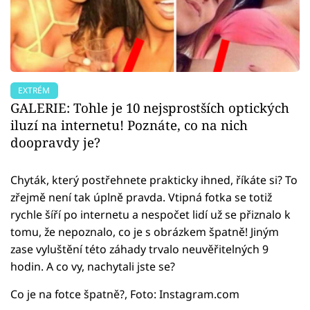
EXTRÉM
GALERIE: Tohle je 10 nejsprostších optických
iluzí na internetu! Poznáte, co na nich
doopravdy je?
Chyták, který postřehnete prakticky ihned, říkáte si? To
zřejmě není tak úplně pravda. Vtipná fotka se totiž
rychle šíří po internetu a nespočet lidí už se přiznalo k
tomu, že nepoznalo, co je s obrázkem špatně! Jiným
zase vyluštění této záhady trvalo neuvěřitelných 9
hodin. A co vy, nachytali jste se?
Co je na fotce špatně?, Foto: Instagram.com