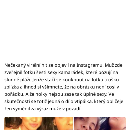
Nečekaný virální hit se objevil na Instagramu. Muž zde
zveřejnil fotku šesti sexy kamarádek, které pózují na
slunné pláži. Jenže stačí se kouknout na fotku trošku
zblízka a ihned si všimnete, že na obrázku není cosi v
pořádku. A že holky nejsou zase tak úplně sexy. Ve
skutečnosti se totiž jedná o dílo vtipálka, který obličeje
žen vyměnil za výraz muže v pozadí.