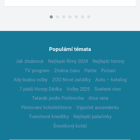
Populární témata
Jak zhubnout
Nejlepší filmy 2024
Nejlepší horory
TV program
Změna času
Partie
Počasí
Kdy budou volby
ZOO Nové začátky
Auto – katalog
7 pádů Honzy Dědka
Volby 2025
Svařené víno
Tatarák podle Pohlreicha
Aloe vera
Pěstování lichořeřišnice
Výpočet ascendentu
Tvarohové knedlíky
Nejlepší palačinky
Švestkový koláč