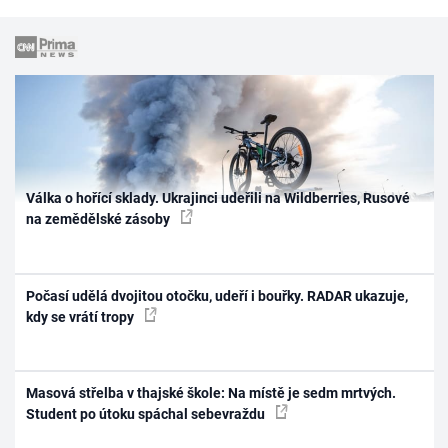
Válka o hořící sklady. Ukrajinci udeřili na Wildberries, Rusové
na zemědělské zásoby
Počasí udělá dvojitou otočku, udeří i bouřky. RADAR ukazuje,
kdy se vrátí tropy
Masová střelba v thajské škole: Na místě je sedm mrtvých.
Student po útoku spáchal sebevraždu