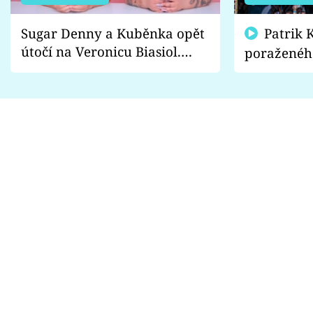
Sugar Denny a Kuběnka opět
Patrik Kincl se zastal
útočí na Veronicu Biasiol.
poraženéh
Proč je podle nich falešná a
fanoušci n
lže o své nevěře?