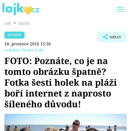
Lajk
■
Extrém
Trendy:
KARLOS VÉMOLA
ONLYFANS
EXTRÉM
SDÍLET
SHOPAHOLICADEL
CLASH OF THE STARS
18. prosince 2016 15:36
redakce Prima Lajk
FOTO: Poznáte, co je na
tomto obrázku špatně?
Témata
Fotka šesti holek na pláži
Showbyznys
boří internet z naprosto
šíleného důvodu!
Youtubeři
Virály