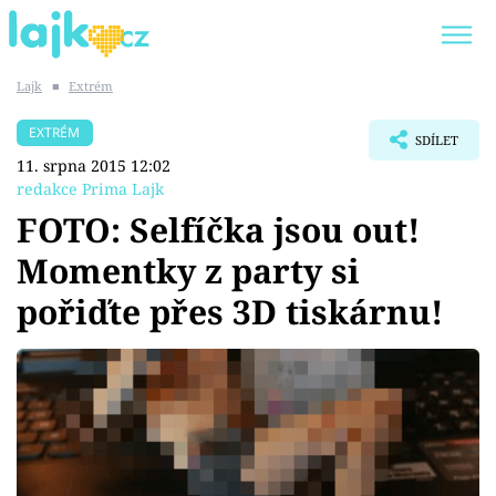
Lajk
■
Extrém
Trendy:
KARLOS VÉMOLA
ONLYFANS
EXTRÉM
SDÍLET
SHOPAHOLICADEL
CLASH OF THE STARS
11. srpna 2015 12:02
redakce Prima Lajk
FOTO: Selfíčka jsou out!
Momentky z party si
Témata
pořiďte přes 3D tiskárnu!
Showbyznys
Youtubeři
Virály