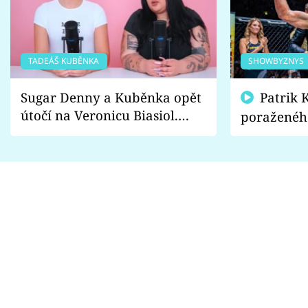
TADEÁŠ KUBĚNKA
SHOWBYZNYS
Sugar Denny a Kuběnka opět
Patrik Kincl se zastal
útočí na Veronicu Biasiol.
poraženéh
Proč je podle nich falešná a
fanoušci n
lže o své nevěře?