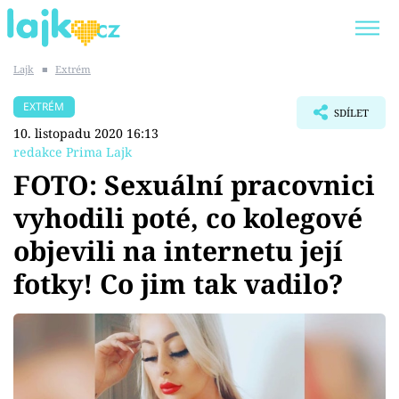
Lajk
■
Extrém
Trendy:
KARLOS VÉMOLA
ONLYFANS
EXTRÉM
SDÍLET
SHOPAHOLICADEL
CLASH OF THE STARS
10. listopadu 2020 16:13
redakce Prima Lajk
FOTO: Sexuální pracovnici
vyhodili poté, co kolegové
Témata
objevili na internetu její
Showbyznys
fotky! Co jim tak vadilo?
Youtubeři
Virály