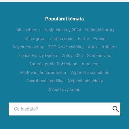
Populární témata
Jak zhubnout
Nejlepší filmy 2024
Nejlepší horory
TV program
Změna času
Partie
Počasí
Kdy budou volby
ZOO Nové začátky
Auto – katalog
7 pádů Honzy Dědka
Volby 2025
Svařené víno
Tatarák podle Pohlreicha
Aloe vera
Pěstování lichořeřišnice
Výpočet ascendentu
Tvarohové knedlíky
Nejlepší palačinky
Švestkový koláč