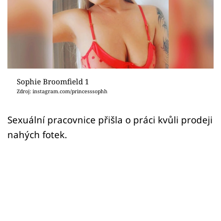
Sex a vztahy
Videa
Sledujte prima+
Přihlášení
Sophie Broomfield 1
Zdroj: instagram.com/princesssophh
Sledujte nás
Sexuální pracovnice přišla o práci kvůli prodeji
nahých fotek.