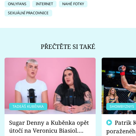
ONLYFANS
INTERNET
NAHÉ FOTKY
SEXUÁLNÍ PRACOVNICE
PŘEČTĚTE SI TAKÉ
TADEÁŠ KUBĚNKA
SHOWBYZNYS
Sugar Denny a Kuběnka opět
Patrik Kincl se zastal
útočí na Veronicu Biasiol.
poraženéh