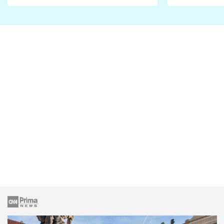
Proč je podle nich falešná a
fanoušci n
lže o své nevěře?