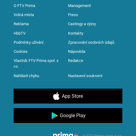
O FTV Prima
Management
Volná místa
Press
Reklama
Castingy a výzvy
HbbTV
Kontakty
Podmínky užívání
Zpracování osobních údajů
Cookies
Nápověda
Vlastník FTV Prima spol. s
Redakce
r.o.
Nahlásit chybu
Nastavení soukromí
App Store
Google Play
© FTV Prima spol. s r.o.