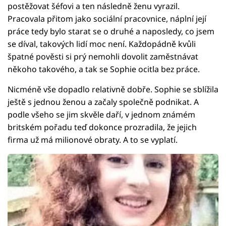
postěžovat šéfovi a ten následně ženu vyrazil.
Pracovala přitom jako sociální pracovnice, náplní její
práce tedy bylo starat se o druhé a naposledy, co jsem
se díval, takových lidí moc není. Každopádně kvůli
špatné pověsti si prý nemohli dovolit zaměstnávat
někoho takového, a tak se Sophie ocitla bez práce.
Nicméně vše dopadlo relativně dobře. Sophie se sblížila
ještě s jednou ženou a začaly společně podnikat. A
podle všeho se jim skvěle daří, v jednom známém
britském pořadu teď dokonce prozradila, že jejich
firma už má milionové obraty. A to se vyplatí.