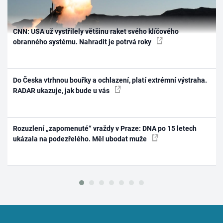
CNN: USA už vystřílely většinu raket svého klíčového
obranného systému. Nahradit je potrvá roky
Do Česka vtrhnou bouřky a ochlazení, platí extrémní výstraha.
RADAR ukazuje, jak bude u vás
Rozuzlení „zapomenuté“ vraždy v Praze: DNA po 15 letech
ukázala na podezřelého. Měl ubodat muže