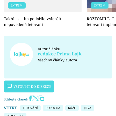
EXTRÉM
EXTRÉM
Takhle se jim podařilo vylepšit
ROZTOMILÉ: Ote
nepovedená tetování
tetování implan
Autor článku
redakce Prima Lajk
Všechny články autora
VSTOUPIT DO DISKUZE
Sdílejte článek
ŠTÍTKY
TETOVÁNÍ
PORUCHA
KŮŽE
JIZVA
PSYCHICKY