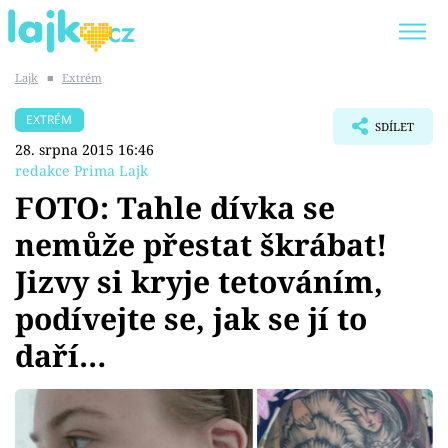
Lajk
■
Extrém
Trendy:
KARLOS VÉMOLA
ONLYFANS
EXTRÉM
SDÍLET
SHOPAHOLICADEL
CLASH OF THE STARS
28. srpna 2015 16:46
redakce Prima Lajk
FOTO: Tahle dívka se
nemůže přestat škrábat!
Témata
Jizvy si kryje tetováním,
Showbyznys
podívejte se, jak se jí to
daří…
Youtubeři
Virály