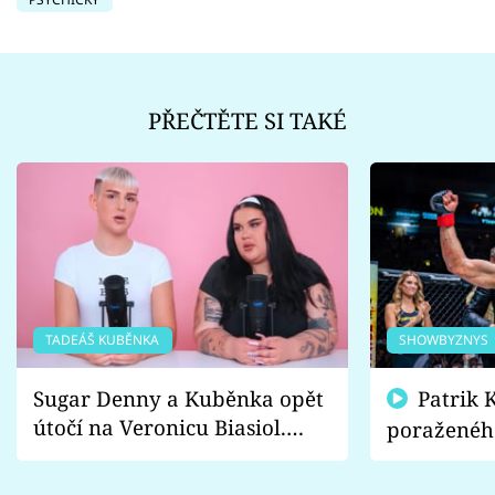
PŘEČTĚTE SI TAKÉ
TADEÁŠ KUBĚNKA
SHOWBYZNYS
Sugar Denny a Kuběnka opět
Patrik Kincl se zastal
útočí na Veronicu Biasiol.
poraženéh
Proč je podle nich falešná a
fanoušci n
lže o své nevěře?