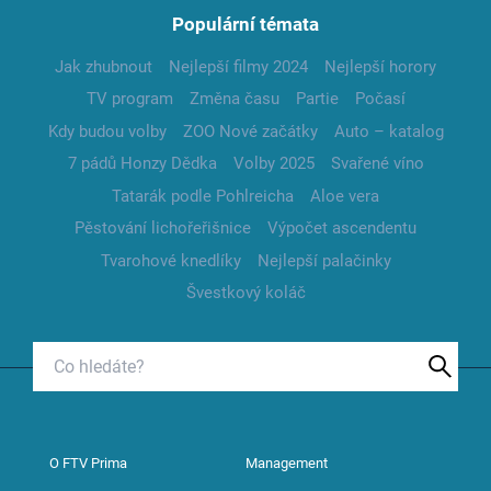
Populární témata
Jak zhubnout
Nejlepší filmy 2024
Nejlepší horory
TV program
Změna času
Partie
Počasí
Kdy budou volby
ZOO Nové začátky
Auto – katalog
7 pádů Honzy Dědka
Volby 2025
Svařené víno
Tatarák podle Pohlreicha
Aloe vera
Pěstování lichořeřišnice
Výpočet ascendentu
Tvarohové knedlíky
Nejlepší palačinky
Švestkový koláč
O FTV Prima
Management