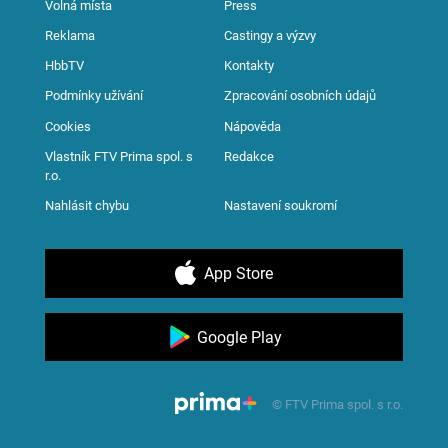
Volná místa
Press
Reklama
Castingy a výzvy
HbbTV
Kontakty
Podmínky užívání
Zpracování osobních údajů
Cookies
Nápověda
Vlastník FTV Prima spol. s
Redakce
r.o.
Nahlásit chybu
Nastavení soukromí
App Store
Google Play
© FTV Prima spol. s r.o.