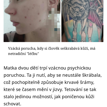
Sex a vztahy
Videa
Sledujte prima+
Přihlášení
Vzácká porucha, kdy si člověk seškrabává kůži, má
netradiční "léčbu"
Sledujte nás
Matka dvou dětí trpí vzácnou psychickou
poruchou. Ta ji nutí, aby se neustále škrábala,
což pochopitelně způsobuje krvavé šrámy,
které se časem mění v jizvy. Tetování se tak
stalo jedinou možností, jak poničenou kůži
schovat.