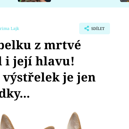
rima Lajk
SDÍLET
belku z mrtvé
 i její hlavu!
výstřelek je jen
dky...