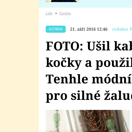
se v Plzni stalo
Lajk
■
Extrém
21. září 2016 12:46
redakce P
EXTRÉM
FOTO: Ušil ka
kočky a použil
Tenhle módní 
pro silné žalu