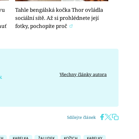
vu
Tahle bengálská kočka Thor ovládla
sociální sítě. Až si prohlédnete její
huť
fotky, pochopíte proč
Všechny články autora
k
Sdílejte článek
CH
KABELKA
ŽALUDEK
KOŽICH
KABELKY