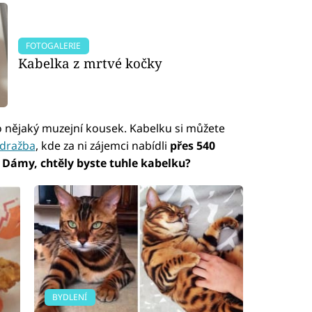
FOTOGALERIE
Kabelka z mrtvé kočky
o nějaký muzejní kousek. Kabelku si můžete
 dražba
, kde za ni zájemci nabídli
přes 540
.
Dámy, chtěly byste tuhle kabelku?
BYDLENÍ