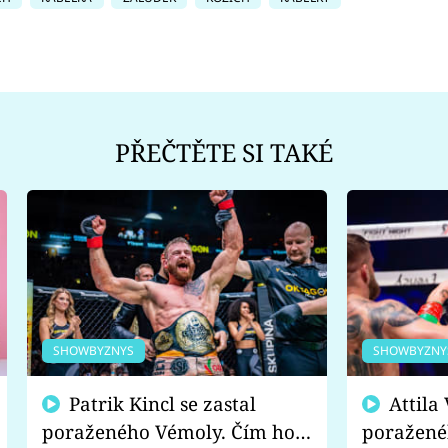
PŘEČTĚTE SI TAKÉ
SHOWBYZNYS
SHOWBYZNY
Patrik Kincl se zastal
Attila Végh podpořil
poraženého Vémoly. Čím ho
poražené