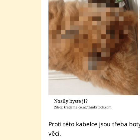
Nosily byste ji?
Zdroj: trademe.co.nz/thinkstock.com
Proti této kabelce jsou třeba bot
věcí.