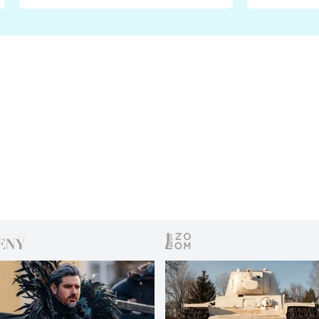
fanoušci naštvali?
chce radě
s vítězem