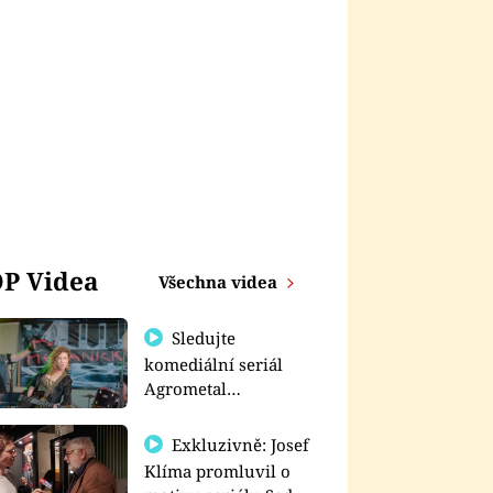
P Videa
Všechna videa
Sledujte
komediální seriál
Agrometal
exkluzivně na
prima+
Exkluzivně: Josef
Klíma promluvil o