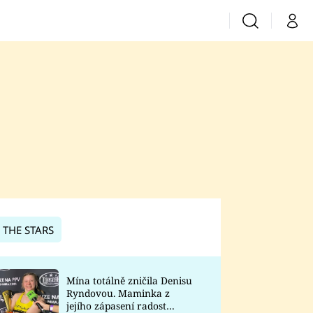
Vyhledávání
Můj 
Prima+
CNN Prima News
Prima Fresh
Prima Living
Prima Zoom
 THE STARS
Prima Lajk
Mína totálně zničila Denisu
Ryndovou. Maminka z
Sledujte nás
jejího zápasení radost