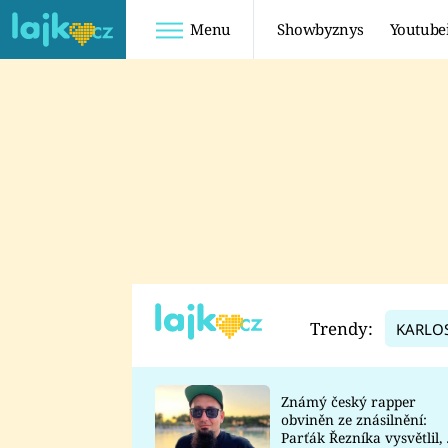
Menu
Showbyznys
Youtube
Youtuberky
Youtubeři
SHOPAHOLICADEL
FATTYPILLOW
ANNA ŠULC
FREESCOOT
SUGAR DENNY
ADAM KAJUMI
LADUŠKA
TADEÁŠ KUBĚNKA
DOMINIKA
DATEL
Trendy:
KARLO
MYSLIVCOVÁ
Známý český rapper
obviněn ze znásilnění:
Parťák Řezníka vysvětlil, 