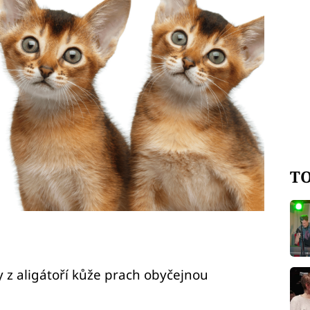
TO
y z aligátoří kůže prach obyčejnou