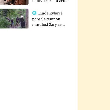
motivu seriálu Sedm
schodů k moci
Linda Rybová
popsala temnou
minulost Sáry ze
seriálu Zákony vlka