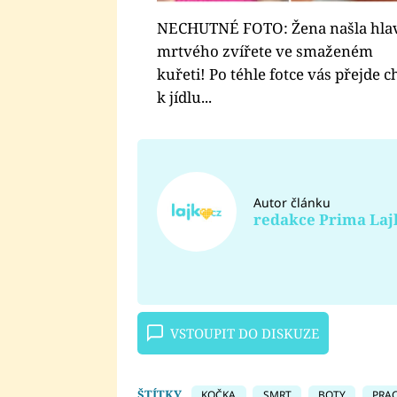
NECHUTNÉ FOTO: Žena našla hla
mrtvého zvířete ve smaženém
kuřeti! Po téhle fotce vás přejde c
k jídlu...
Autor článku
redakce Prima Laj
VSTOUPIT DO DISKUZE
ŠTÍTKY
KOČKA
SMRT
BOTY
PRA