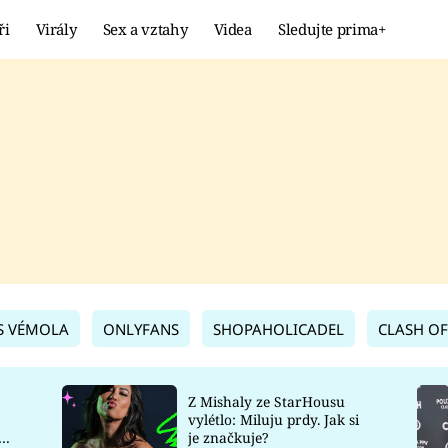
ři
Virály
Sex a vztahy
Videa
Sledujte prima+
Showbyznys
Extrém
VIRÁLY
KURIOZITY
VIDEA
KVÍZY
S VÉMOLA
ONLYFANS
SHOPAHOLICADEL
CLASH OF
Z Mishaly ze StarHousu
vylétlo: Miluju prdy. Jak si
co
je značkuje?