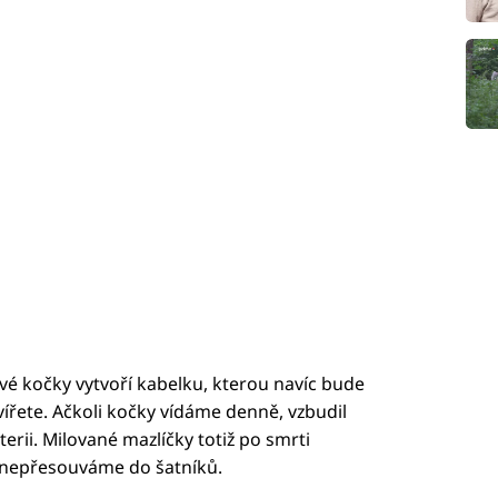
vé kočky vytvoří kabelku, kterou navíc bude
ířete. Ačkoli kočky vídáme denně, vzbudil
rii. Milované mazlíčky totiž po smrti
 nepřesouváme do šatníků.