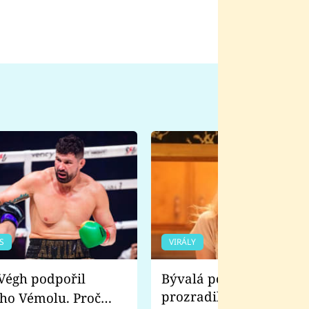
S
VIRÁLY
Bývalá pornoherečka
prozradila, co ji šokova
ho Vémolu. Proč