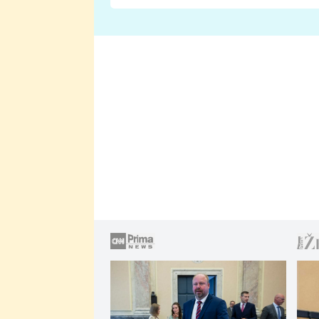
Proč je podle nich falešná a
lže o své nevěře?