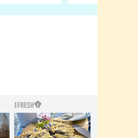
natáčení Euforie. Vážně
ji zápasit s ním než
bylo drsnější než hanba
 Kinclem?
filmy?