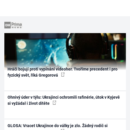
Hráči bojují proti vypínání videoher. Tvoříme precedent i pro
fyzický svět, říká Gregorová
Ohnivý úder v týlu: Ukrajinci ochromili rafinérie, útok v Kyjevě
si vyžádal i život dítěte
GLOSA: Vracet Ukrajince do války je zlo. Žádný rodič si