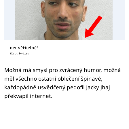
Sex a vztahy
Videa
Sledujte prima+
Přihlášení
neuvěřitelné!
Zdroj: twitter
Sledujte nás
Možná má smysl pro zvrácený humor, možná
měl všechno ostatní oblečení špinavé,
každopádně usvědčený pedofil Jacky Jhaj
překvapil internet.