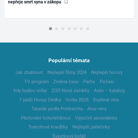
nepřeje smrt syna v zákopu
Populární témata
Jak zhubnout
Nejlepší filmy 2024
Nejlepší horory
TV program
Změna času
Partie
Počasí
Kdy budou volby
ZOO Nové začátky
Auto – katalog
7 pádů Honzy Dědka
Volby 2025
Svařené víno
Tatarák podle Pohlreicha
Aloe vera
Pěstování lichořeřišnice
Výpočet ascendentu
Tvarohové knedlíky
Nejlepší palačinky
Švestkový koláč