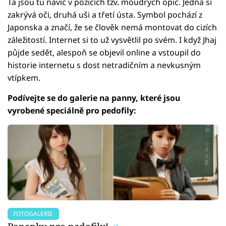
Ta jsou tu navíc v pozicích tzv. moudrých opic. Jedna si
zakrývá oči, druhá uši a třetí ústa. Symbol pochází z
Japonska a značí, že se člověk nemá montovat do cizích
záležitostí. Internet si to už vysvětlil po svém. I když Jhaj
půjde sedět, alespoň se objevil online a vstoupil do
historie internetu s dost netradičním a nevkusným
vtípkem.
Podívejte se do galerie na panny, které jsou
vyrobené speciálně pro pedofily:
FOTOGALERIE