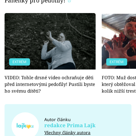
Panenky pro pedofily!
EXTRÉM
EXTRÉM
VIDEO: Tohle drsné video ochraňuje děti
FOTO: Muž dostal
před internetovými pedofily! Pustili byste
který obtěžoval
ho svému dítěti?
kolik nižší tres
Autor článku
redakce Prima Lajk
Všechny články autora