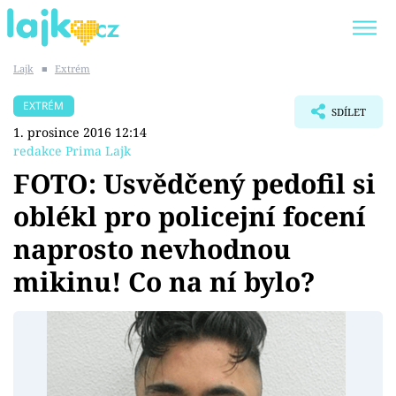
Lajk
■
Extrém
Trendy:
KARLOS VÉMOLA
ONLYFANS
EXTRÉM
SDÍLET
SHOPAHOLICADEL
CLASH OF THE STARS
1. prosince 2016 12:14
redakce Prima Lajk
FOTO: Usvědčený pedofil si
oblékl pro policejní focení
Témata
naprosto nevhodnou
Showbyznys
mikinu! Co na ní bylo?
Youtubeři
Virály