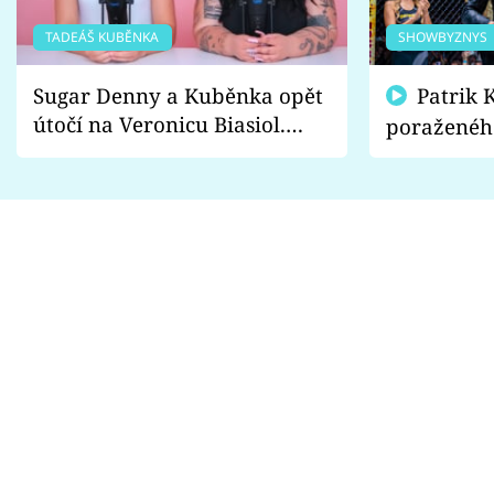
TADEÁŠ KUBĚNKA
SHOWBYZNYS
Sugar Denny a Kuběnka opět
Patrik Kincl se zastal
útočí na Veronicu Biasiol.
poraženéh
Proč je podle nich falešná a
fanoušci n
lže o své nevěře?