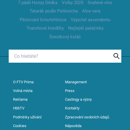
7 pádů Honzy Dědka
Volby 2025
Svařené víno
Tatarák podle Pohlreicha
Aloe vera
Pěstování lichořeřišnice
Výpočet ascendentu
Tvarohové knedlíky
Nejlepší palačinky
Švestkový koláč
O FTV Prima
Management
Volná místa
Press
Reklama
Castingy a výzvy
HbbTV
Kontakty
Podmínky užívání
Zpracování osobních údajů
Cookies
Nápověda