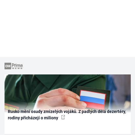
Rusko mění osudy zmizelých vojáků. Z padlých dělá dezertéry,
rodiny přicházejí o miliony