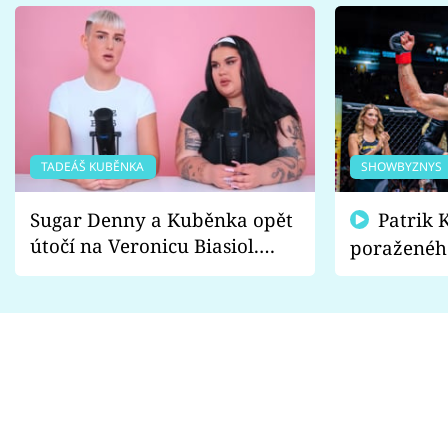
TADEÁŠ KUBĚNKA
SHOWBYZNYS
Sugar Denny a Kuběnka opět
Patrik Kincl se zastal
útočí na Veronicu Biasiol.
poraženéh
Proč je podle nich falešná a
fanoušci n
lže o své nevěře?