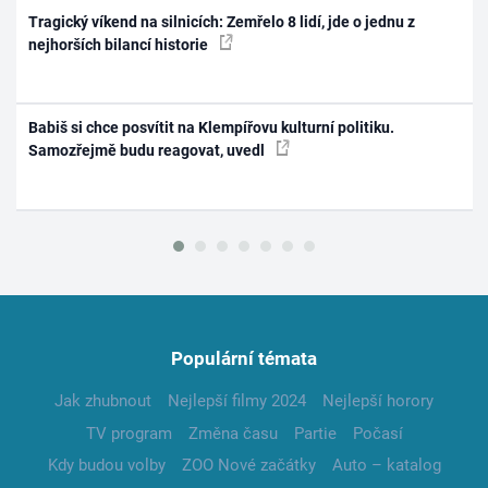
Tragický víkend na silnicích: Zemřelo 8 lidí, jde o jednu z
nejhorších bilancí historie
Babiš si chce posvítit na Klempířovu kulturní politiku.
Samozřejmě budu reagovat, uvedl
Populární témata
Jak zhubnout
Nejlepší filmy 2024
Nejlepší horory
TV program
Změna času
Partie
Počasí
Kdy budou volby
ZOO Nové začátky
Auto – katalog