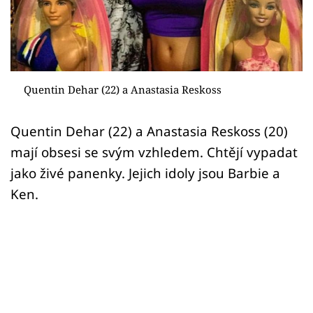
Sex a vztahy
Videa
Sledujte prima+
Quentin Dehar (22) a Anastasia Reskoss
Přihlášení
Quentin Dehar (22) a Anastasia Reskoss (20)
mají obsesi se svým vzhledem. Chtějí vypadat
Sledujte nás
jako živé panenky. Jejich idoly jsou Barbie a
Ken.