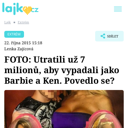
Lajk
■
Extrém
Trendy:
KARLOS VÉMOLA
ONLYFANS
EXTRÉM
SDÍLET
SHOPAHOLICADEL
CLASH OF THE STARS
22. října 2015 15:18
Lenka Zajícová
FOTO: Utratili už 7
milionů, aby vypadali jako
Témata
Barbie a Ken. Povedlo se?
Showbyznys
Youtubeři
Virály