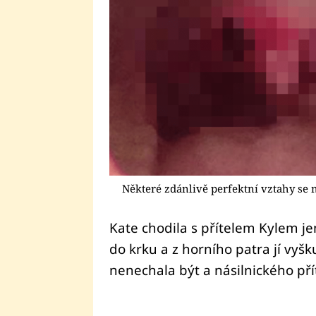
Některé zdánlivě perfektní vztahy se
Kate chodila s přítelem Kylem je
do krku a z horního patra jí vyš
nenechala být a násilnického přít