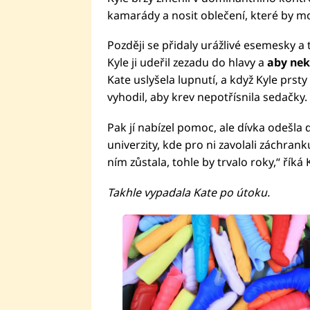
kamarády a nosit oblečení, které by m
Později se přidaly urážlivé esemesky a 
Kyle ji udeřil zezadu do hlavy a
aby nekř
Kate uslyšela lupnutí, a když Kyle prsty
vyhodil, aby krev nepotřísnila sedačky.
Pak jí nabízel pomoc, ale dívka odešl
univerzity, kde pro ni zavolali záchran
ním zůstala, tohle by trvalo roky,“ říká 
Takhle vypadala Kate po útoku.