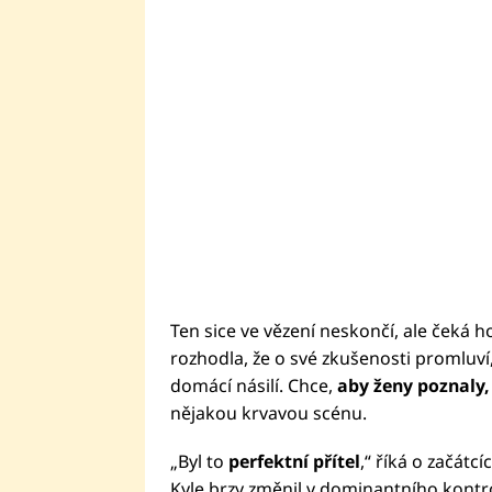
Ten sice ve vězení neskončí, ale čeká h
rozhodla, že o své zkušenosti promluví
domácí násilí. Chce,
aby ženy poznaly
nějakou krvavou scénu.
„Byl to
perfektní přítel
,“ říká o začátc
Kyle brzy změnil v dominantního kontrol