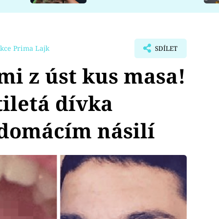
kce Prima Lajk
SDÍLET
mi z úst kus masa!
iletá dívka
 domácím násilí