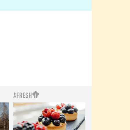
bylo drsnější než hanba
 Kinclem?
filmy?