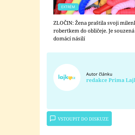
EXTRÉM
ZLOČIN: Žena praštila svoji mile
robertkem do obličeje. Je souzená
domácí násilí
Autor článku
redakce Prima Laj
VSTOUPIT DO DISKUZE