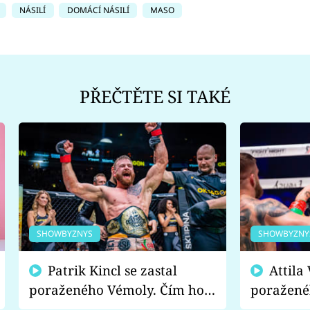
NÁSILÍ
DOMÁCÍ NÁSILÍ
MASO
PŘEČTĚTE SI TAKÉ
SHOWBYZNYS
SHOWBYZNY
Patrik Kincl se zastal
Attila Végh podpořil
poraženého Vémoly. Čím ho
poražené
fanoušci naštvali?
chce radě