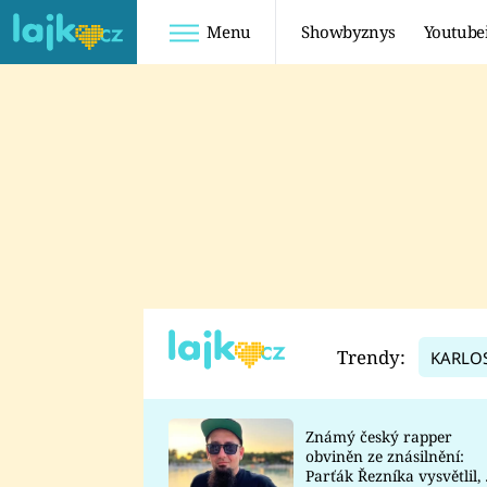
Menu
Showbyznys
Youtube
Youtuberky
Youtubeři
SHOPAHOLICADEL
FATTYPILLOW
ANNA ŠULC
FREESCOOT
SUGAR DENNY
ADAM KAJUMI
LADUŠKA
TADEÁŠ KUBĚNKA
DOMINIKA
DATEL
Trendy:
KARLO
MYSLIVCOVÁ
Známý český rapper
obviněn ze znásilnění:
Parťák Řezníka vysvětlil, 