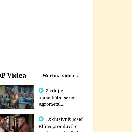
P Videa
Všechna videa
Sledujte
komediální seriál
Agrometal
exkluzivně na
prima+
Exkluzivně: Josef
Klíma promluvil o