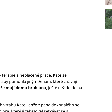
o terapie a neplacené práce. Kate se
, aby pomohla jiným ženám, které zažívají
, že mají doma hrubiána
, ještě než dojde na
ích vztahu Kate. Jenže z pana dokonalého se
ora, který jí zakazoval setkávat se s