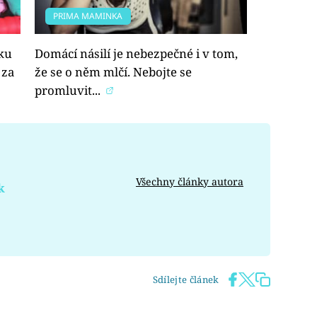
PRIMA MAMINKA
nku
Domácí násilí je nebezpečné i v tom,
 za
že se o něm mlčí. Nebojte se
promluvit...
Všechny články autora
k
Sdílejte článek