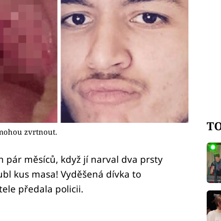
TO
 mohou zvrtnout.
n pár měsíců, když jí narval dva prsty
kubl kus masa! Vyděšená dívka to
ele předala policii.