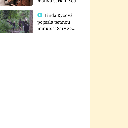
motivu seriálu Sedm
schodů k moci
Linda Rybová
popsala temnou
minulost Sáry ze
seriálu Zákony vlka