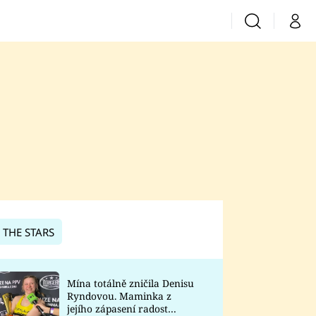
Vyhledávání
Můj 
Prima+
CNN Prima News
Prima Fresh
Prima Living
Prima Zoom
 THE STARS
Prima Lajk
Mína totálně zničila Denisu
Ryndovou. Maminka z
Sledujte nás
jejího zápasení radost