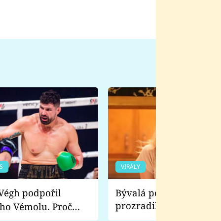
S
VIRÁLY
Bývalá pornoherečka
prozradila, co ji šokova
ho Vémolu. Proč
natáčení Euforie. Vážně
ji zápasit s ním než