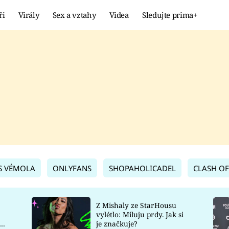
ři
Virály
Sex a vztahy
Videa
Sledujte prima+
Showbyznys
Extrém
VIRÁLY
KURIOZITY
VIDEA
KVÍZY
S VÉMOLA
ONLYFANS
SHOPAHOLICADEL
CLASH OF
Z Mishaly ze StarHousu
vylétlo: Miluju prdy. Jak si
co
je značkuje?