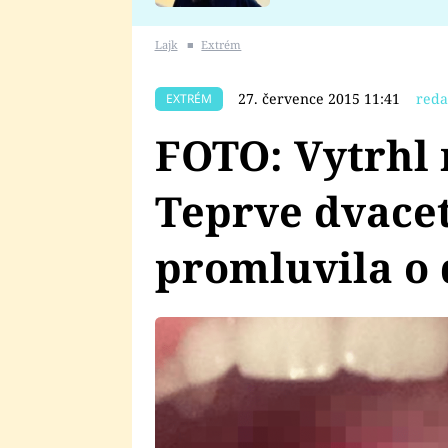
se v Plzni stalo
Lajk
■
Extrém
27. července 2015 11:41
reda
EXTRÉM
FOTO: Vytrhl 
Teprve dvacet
promluvila o