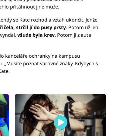
ohlo přitáhnout jiné muže.
tehdy se Kate rozhodla vztah ukončit. Jenže
ičela, strčil jí do pusy prsty
. Potom už jen
 vyndal,
všude byla krev
. Potom ji z auta
a do kanceláře ochranky na kampusu
ku. „Musíte poznat varovné znaky. Kdybych s
Kate.