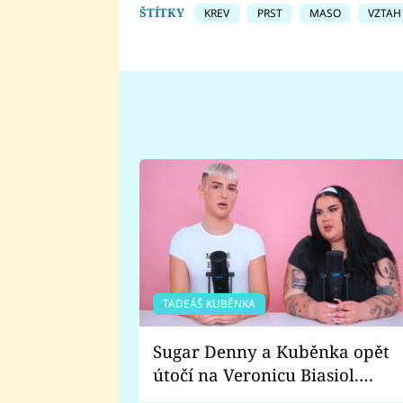
ŠTÍTKY
KREV
PRST
MASO
VZTAH
TADEÁŠ KUBĚNKA
Sugar Denny a Kuběnka opět
útočí na Veronicu Biasiol.
Proč je podle nich falešná a