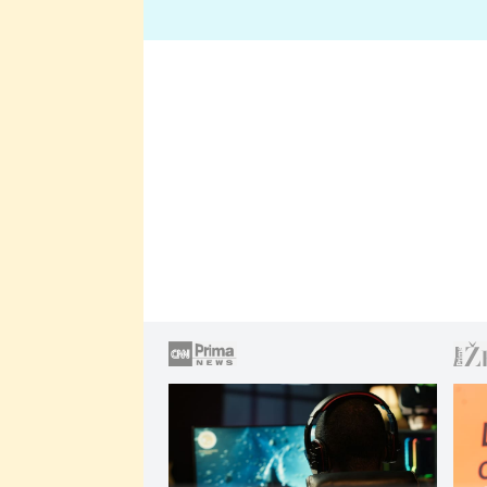
lže o své nevěře?