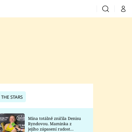
Vyhledávání
Můj 
Prima+
CNN Prima News
Prima Fresh
Prima Living
Prima Zoom
 THE STARS
Prima Lajk
Mína totálně zničila Denisu
Ryndovou. Maminka z
Sledujte nás
jejího zápasení radost