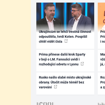
Ukrajincům se lehčí trestná činnost
Pri
odpouštěla, tvrdí Koten. Pospíšil
Pri
chtěl vidět čísla
i n
Prima přinese další krok Sparty
Ma
v boji o LM. Fanoušci uvidí i
vž
rozhodující odvetu v Lyonu
já,
Rusko našlo slabé místo ukrajinské
Ro
obrany. Útočit může téměř bez
Pr
varování
a 