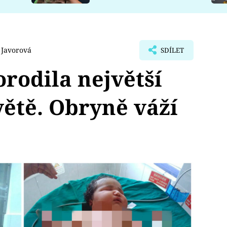
 Javorová
SDÍLET
rodila největší
větě. Obryně váží