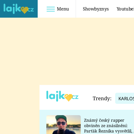
Menu
Showbyznys
Youtube
Youtuberky
Youtubeři
SHOPAHOLICADEL
FATTYPILLOW
ANNA ŠULC
FREESCOOT
SUGAR DENNY
ADAM KAJUMI
LADUŠKA
TADEÁŠ KUBĚNKA
DOMINIKA
DATEL
Trendy:
KARLO
MYSLIVCOVÁ
Známý český rapper
obviněn ze znásilnění:
Parťák Řezníka vysvětlil, 