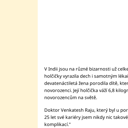
V Indii jsou na různé bizarnosti už celk
holčičky vyrazila dech i samotným léka
devatenáctiletá žena porodila dítě, kter
novorozenci. Její holčička váží 6,8 kilo
novorozencům na světě.
Doktor Venkatesh Raju, který byl u por
25 let své kariéry jsem nikdy nic takov
komplikací."