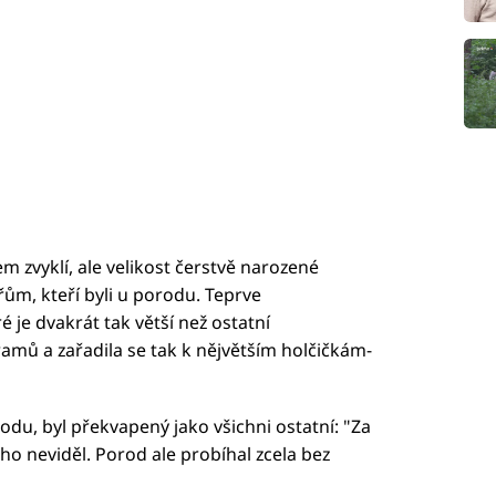
em zvyklí, ale velikost čerstvě narozené
řům, kteří byli u porodu. Teprve
é je dvakrát tak větší než ostatní
gramů a zařadila se tak k nějvětším holčičkám-
odu, byl překvapený jako všichni ostatní: "Za
ého neviděl. Porod ale probíhal zcela bez