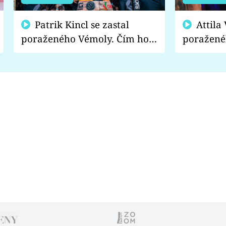
Patrik Kincl se zastal
Attila Végh podpořil
poraženého Vémoly. Čím ho
poražené
fanoušci naštvali?
chce radě
s vítězem