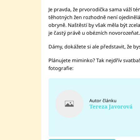
Je pravda, že prvorodička sama váží té
těhotných žen rozhodně není ojedinělá 
obryně. Naštěstí by však měla být zcel
je častý právě u obézních novorozeňat.
Dámy, dokážete si ale představit, že by
Plánujete miminko? Tak nejdřív svatba!
fotografie:
Autor článku
Tereza Javorová