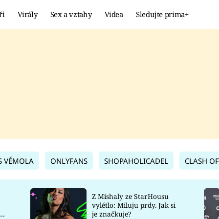
ři
Virály
Sex a vztahy
Videa
Sledujte prima+
Showbyznys
Extrém
VIRÁLY
KURIOZITY
VIDEA
KVÍZY
S VÉMOLA
ONLYFANS
SHOPAHOLICADEL
CLASH OF
Z Mishaly ze StarHousu
vylétlo: Miluju prdy. Jak si
co
je značkuje?