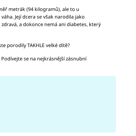
měř metrák (94 kilogramů), ale to u
váha. Její dcera se však narodila jako
a zdravá, a dokonce nemá ani diabetes, který
ste porodily TAKHLE velké dítě?
 Podívejte se na nejkrásnější zásnubní