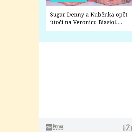
Sugar Denny a Kuběnka opět
útočí na Veronicu Biasiol.
Proč je podle nich falešná a
lže o své nevěře?