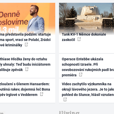
ma představila podzim: startuje
Tank KV-1 Němce dokonale
ma sport, vrací se Polabí, Zrádci
zaskočil
ové kriminálky
thiase Hložka ženy do vztahu
Operace Entebbe ukázala
dy uhnaly: Teď budu iniciátorem
schopnosti Izraele. Při
 slibuje zpěvák
osvobozování rukojmích padl br
premiéra
zloučení s Glenem Hansardem:
Video zachytilo výzkumníka na
outěná rakev, dojemná řeč Bona
okraji lávového jezera. Je to jak
zpěv Irglové s Vedderem
pohled do Slunce, hlásil vzruše