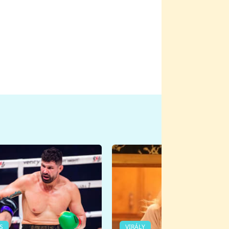
S
VIRÁLY