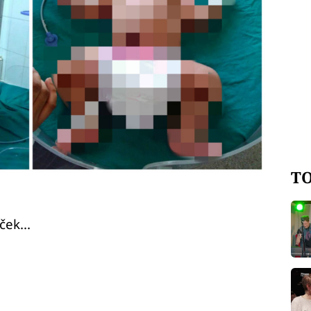
TO
ek...