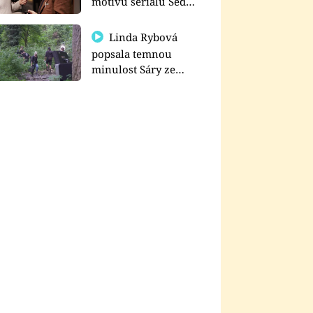
motivu seriálu Sedm
schodů k moci
Linda Rybová
popsala temnou
minulost Sáry ze
seriálu Zákony vlka