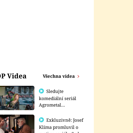
P Videa
Všechna videa
Sledujte
komediální seriál
Agrometal
exkluzivně na
prima+
Exkluzivně: Josef
Klíma promluvil o