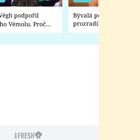
Bývalá pornoherečka
prozradila, co ji šokova
ho Vémolu. Proč
natáčení Euforie. Vážně
ji zápasit s ním než
bylo drsnější než hanba
 Kinclem?
filmy?