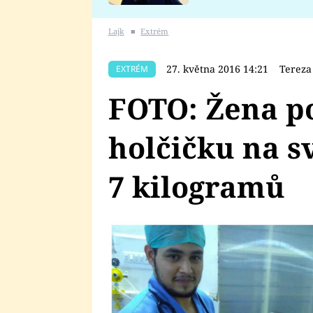
se v Plzni stalo
Lajk
■
Extrém
27. května 2016 14:21
Tereza
EXTRÉM
FOTO: Žena po
holčičku na s
7 kilogramů