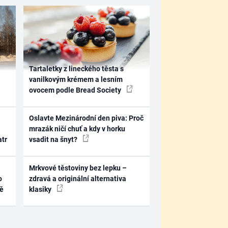
Tartaletky z lineckého těsta s
vanilkovým krémem a lesním
ovocem podle Bread Society
Oslavte Mezinárodní den piva: Proč
mrazák ničí chuť a kdy v horku
atr
vsadit na šnyt?
Mrkvové těstoviny bez lepku –
o
zdravá a originální alternativa
ně
klasiky