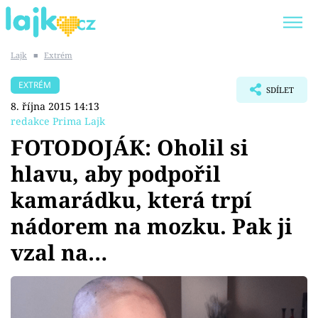
Lajk
■
Extrém
Trendy:
KARLOS VÉMOLA
ONLYFANS
EXTRÉM
SDÍLET
SHOPAHOLICADEL
CLASH OF THE STARS
8. října 2015 14:13
redakce Prima Lajk
FOTODOJÁK: Oholil si
hlavu, aby podpořil
Témata
kamarádku, která trpí
Showbyznys
nádorem na mozku. Pak ji
vzal na…
Youtubeři
Virály