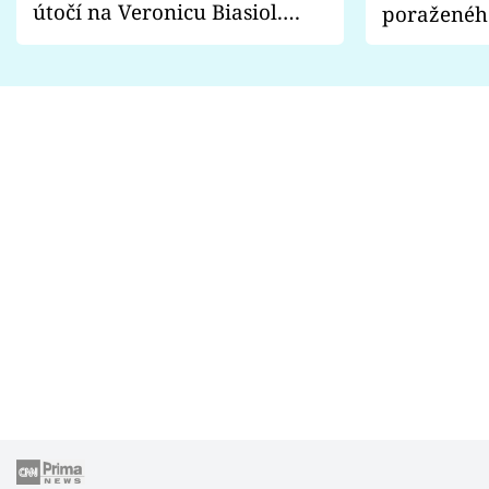
útočí na Veronicu Biasiol.
poraženéh
Proč je podle nich falešná a
fanoušci n
lže o své nevěře?