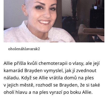
Sex a vztahy
Videa
Sledujte prima+
Přihlášení
oholenáhlavarak2
Sledujte nás
Allie přišla kvůli chemoterapii o vlasy, ale její
kamarád Brayden vymyslel, jak jí zvednout
náladu. Když se Allie vrátila domů na ples
v jejich městě, rozhodl se Brayden, že si také
oholí hlavu a na ples vyrazí po boku Allie.