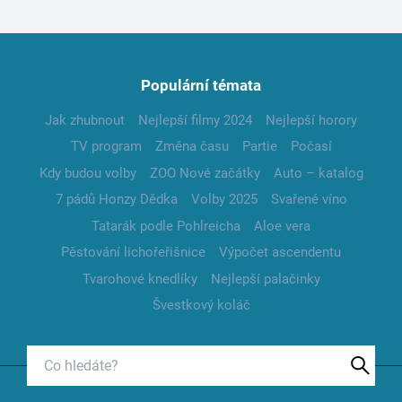
Populární témata
Jak zhubnout
Nejlepší filmy 2024
Nejlepší horory
TV program
Změna času
Partie
Počasí
Kdy budou volby
ZOO Nové začátky
Auto – katalog
7 pádů Honzy Dědka
Volby 2025
Svařené víno
Tatarák podle Pohlreicha
Aloe vera
Pěstování lichořeřišnice
Výpočet ascendentu
Tvarohové knedlíky
Nejlepší palačinky
Švestkový koláč