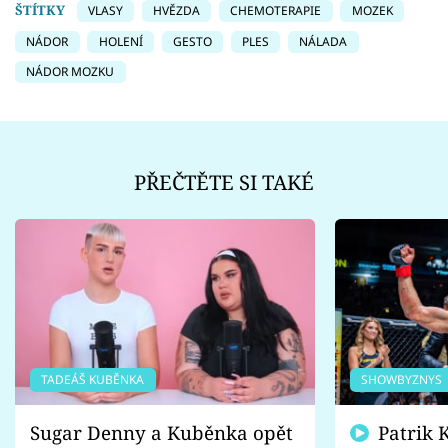
ŠTÍTKY
VLASY
HVĚZDA
CHEMOTERAPIE
MOZEK
NÁDOR
HOLENÍ
GESTO
PLES
NÁLADA
NÁDOR MOZKU
PŘEČTĚTE SI TAKÉ
TADEÁŠ KUBĚNKA
SHOWBYZNYS
Sugar Denny a Kuběnka opět
Patrik Kincl se zastal