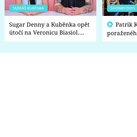
TADEÁŠ KUBĚNKA
SHOWBYZNYS
Sugar Denny a Kuběnka opět
Patrik Kincl se zastal
útočí na Veronicu Biasiol.
poraženéh
Proč je podle nich falešná a
fanoušci n
lže o své nevěře?