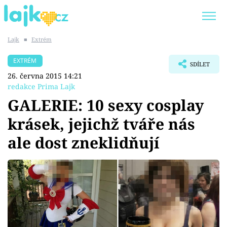
Lajk
■
Extrém
Trendy:
KARLOS VÉMOLA
ONLYFANS
EXTRÉM
SDÍLET
SHOPAHOLICADEL
CLASH OF THE STARS
26. června 2015 14:21
redakce Prima Lajk
GALERIE: 10 sexy cosplay
krásek, jejichž tváře nás
Témata
ale dost zneklidňují
Showbyznys
Youtubeři
Virály