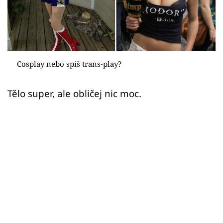
Sex a vztahy
Videa
Sledujte prima+
Cosplay nebo spíš trans-play?
Přihlášení
Tělo super, ale obličej nic moc.
Sledujte nás