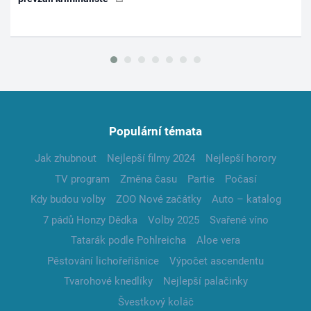
Populární témata
Jak zhubnout
Nejlepší filmy 2024
Nejlepší horory
TV program
Změna času
Partie
Počasí
Kdy budou volby
ZOO Nové začátky
Auto – katalog
7 pádů Honzy Dědka
Volby 2025
Svařené víno
Tatarák podle Pohlreicha
Aloe vera
Pěstování lichořeřišnice
Výpočet ascendentu
Tvarohové knedlíky
Nejlepší palačinky
Švestkový koláč