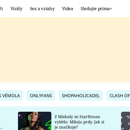
ři
Virály
Sex a vztahy
Videa
Sledujte prima+
Showbyznys
Extrém
VIRÁLY
KURIOZITY
VIDEA
KVÍZY
S VÉMOLA
ONLYFANS
SHOPAHOLICADEL
CLASH OF
Z Mishaly ze StarHousu
vylétlo: Miluju prdy. Jak si
co
je značkuje?