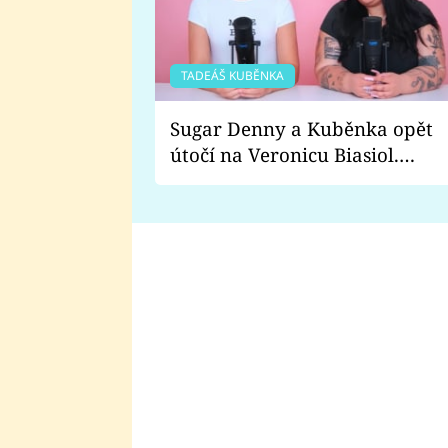
TADEÁŠ KUBĚNKA
Sugar Denny a Kuběnka opět
útočí na Veronicu Biasiol.
Proč je podle nich falešná a
lže o své nevěře?