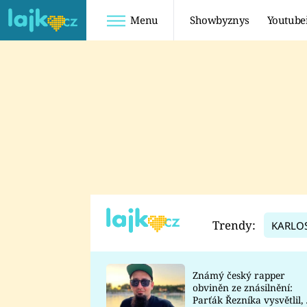
Menu
Showbyznys
Youtube
Youtuberky
Youtubeři
SHOPAHOLICADEL
FATTYPILLOW
ANNA ŠULC
FREESCOOT
SUGAR DENNY
ADAM KAJUMI
LADUŠKA
TADEÁŠ KUBĚNKA
DOMINIKA
DATEL
Trendy:
KARLO
MYSLIVCOVÁ
Známý český rapper
obviněn ze znásilnění:
Parťák Řezníka vysvětlil, 