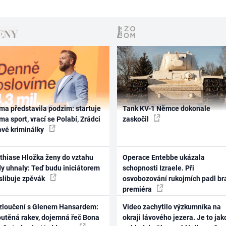
ma představila podzim: startuje
Tank KV-1 Němce dokonale
ma sport, vrací se Polabí, Zrádci
zaskočil
ové kriminálky
thiase Hložka ženy do vztahu
Operace Entebbe ukázala
dy uhnaly: Teď budu iniciátorem
schopnosti Izraele. Při
 slibuje zpěvák
osvobozování rukojmích padl br
premiéra
zloučení s Glenem Hansardem:
Video zachytilo výzkumníka na
outěná rakev, dojemná řeč Bona
okraji lávového jezera. Je to jak