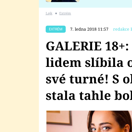
se v Plzni stalo
Lajk
■
Extrém
7. ledna 2018 11:57
redakce 
EXTRÉM
GALERIE 18+:
lidem slíbila 
své turné! S o
stala tahle bo