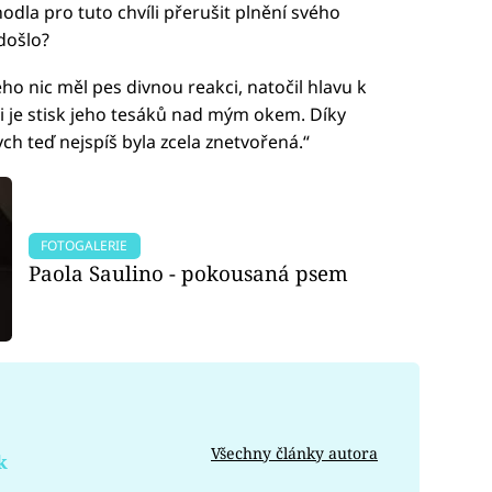
odla pro tuto chvíli přerušit plnění svého
 došlo?
ho nic měl pes divnou reakci, natočil hlavu k
i je stisk jeho tesáků nad mým okem. Díky
ch teď nejspíš byla zcela znetvořená.“
FOTOGALERIE
Paola Saulino - pokousaná psem
Všechny články autora
k