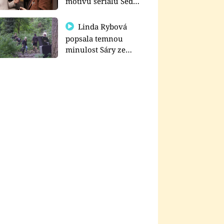
motivu seriálu Sedm
schodů k moci
Linda Rybová
popsala temnou
minulost Sáry ze
seriálu Zákony vlka