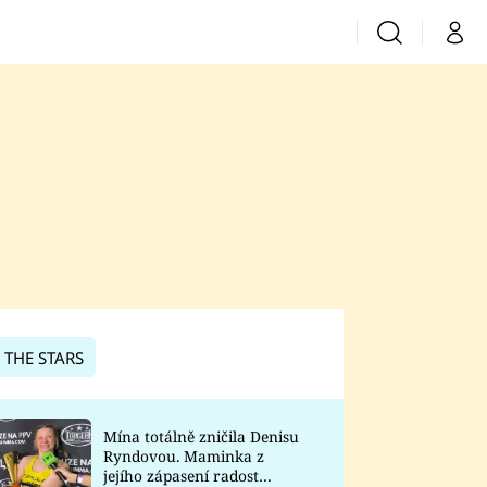
Vyhledávání
Můj 
Prima+
CNN Prima News
Prima Fresh
Prima Living
Prima Zoom
 THE STARS
Prima Lajk
Mína totálně zničila Denisu
Ryndovou. Maminka z
Sledujte nás
jejího zápasení radost