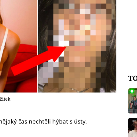
TO
žitek
ějaký čas nechtěli hýbat s ústy.