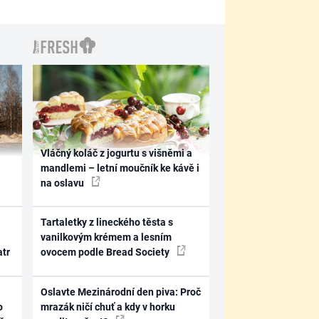
Vláčný koláč z jogurtu s višněmi a
mandlemi – letní moučník ke kávě i
na oslavu
Tartaletky z lineckého těsta s
vanilkovým krémem a lesním
atr
ovocem podle Bread Society
Oslavte Mezinárodní den piva: Proč
o
mrazák ničí chuť a kdy v horku