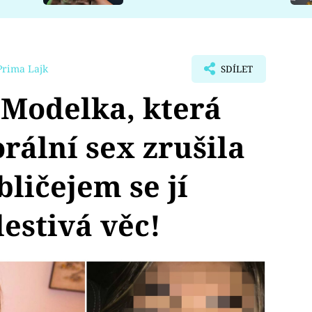
Prima Lajk
SDÍLET
 Modelka, která
orální sex zrušila
bličejem se jí
lestivá věc!