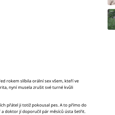
ed rokem slíbila orální sex všem, kteří ve
ita, nyní musela zrušit své turné kvůli
h přátel ji totiž pokousal pes. A to přímo do
 a doktor jí doporučil pár měsíců ústa šetřit.