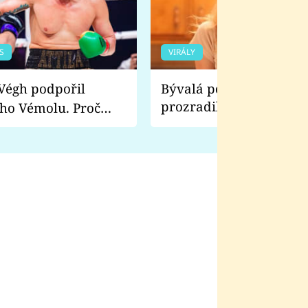
S
VIRÁLY
Bývalá pornoherečka
prozradila, co ji šokova
ho Vémolu. Proč
natáčení Euforie. Vážně
ji zápasit s ním než
bylo drsnější než hanba
 Kinclem?
filmy?