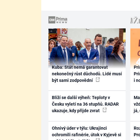
Kuba: Stát nemá garantovat
Pri
nekonečný růst důchodů. Lidé musí
Pri
být sami zodpovědní
i n
Blíží se další výheň: Teploty v
Ma
Česku vyletí na 36 stupňů. RADAR
vž
ukazuje, kdy přijde zvrat
já,
Ohnivý úder v týlu: Ukrajinci
Ro
ochromili rafinérie, útok v Kyjevě si
Pr