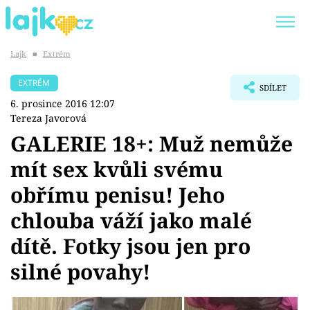
Lajk
■
Extrém
Trendy:
KARLOS VÉMOLA
ONLYFANS
EXTRÉM
SDÍLET
SHOPAHOLICADEL
CLASH OF THE STARS
6. prosince 2016 12:07
Tereza Javorová
GALERIE 18+: Muž nemůže
mít sex kvůli svému
Témata
obřímu penisu! Jeho
Showbyznys
chlouba váží jako malé
dítě. Fotky jsou jen pro
Youtubeři
silné povahy!
Virály