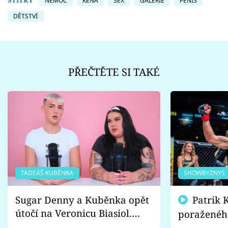
ŠTÍTKY
NEMOC
KEŇA
SEX
GALERIE
PENIS
DĚTSTVÍ
PŘEČTĚTE SI TAKÉ
TADEÁŠ KUBĚNKA
SHOWBYZNYS
Sugar Denny a Kuběnka opět
Patrik Kincl se zastal
útočí na Veronicu Biasiol.
poraženéh
Proč je podle nich falešná a
fanoušci n