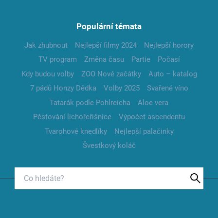
Populární témata
Jak zhubnout
Nejlepší filmy 2024
Nejlepší horory
TV program
Změna času
Partie
Počasí
Kdy budou volby
ZOO Nové začátky
Auto – katalog
7 pádů Honzy Dědka
Volby 2025
Svařené víno
Tatarák podle Pohlreicha
Aloe vera
Pěstování lichořeřišnice
Výpočet ascendentu
Tvarohové knedlíky
Nejlepší palačinky
Švestkový koláč