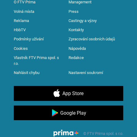
O FTV Prima
Management
Volná místa
Press
Reklama
Castingy a výzvy
HbbTV
Kontakty
Podmínky užívání
Zpracování osobních údajů
Cookies
Nápověda
Vlastník FTV Prima spol. s
Redakce
r.o.
Nahlásit chybu
Nastavení soukromí
App Store
Google Play
© FTV Prima spol. s r.o.