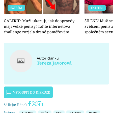
EXTRÉM
EXTRÉM
GALERIE: Muži ukazují, jak doopravdy
ŠÍLENÉ! Muž se 
mají velké penisy! Tahle internetová
zvětšení penisu
challenge rozjela drsné poměřování…
společném sexu
Autor článku
Tereza Javorová
VSTOUPIT DO DISKUZE
Sdílejte článek