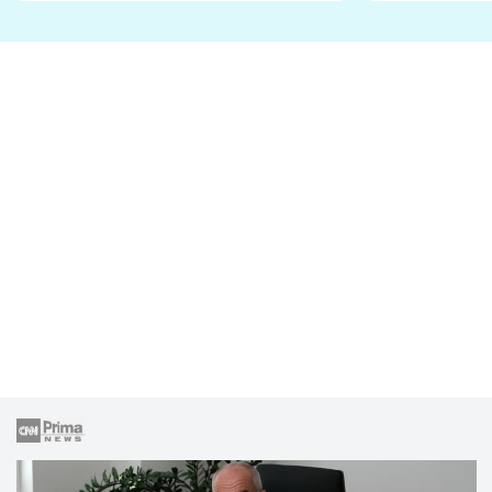
lže o své nevěře?