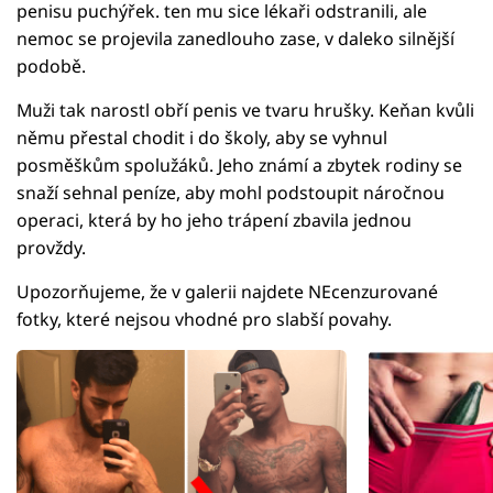
penisu puchýřek. ten mu sice lékaři odstranili, ale
nemoc se projevila zanedlouho zase, v daleko silnější
podobě.
Muži tak narostl obří penis ve tvaru hrušky. Keňan kvůli
němu přestal chodit i do školy, aby se vyhnul
posměškům spolužáků. Jeho známí a zbytek rodiny se
snaží sehnal peníze, aby mohl podstoupit náročnou
operaci, která by ho jeho trápení zbavila jednou
provždy.
Upozorňujeme, že v galerii najdete NEcenzurované
fotky, které nejsou vhodné pro slabší povahy.