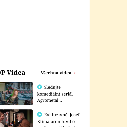
P Videa
Všechna videa
Sledujte
komediální seriál
Agrometal
exkluzivně na
prima+
Exkluzivně: Josef
Klíma promluvil o