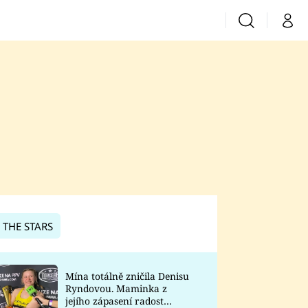
Vyhledávání
Můj 
Prima+
CNN Prima News
Prima Fresh
Prima Living
Prima Zoom
 THE STARS
Prima Lajk
Mína totálně zničila Denisu
Ryndovou. Maminka z
Sledujte nás
jejího zápasení radost