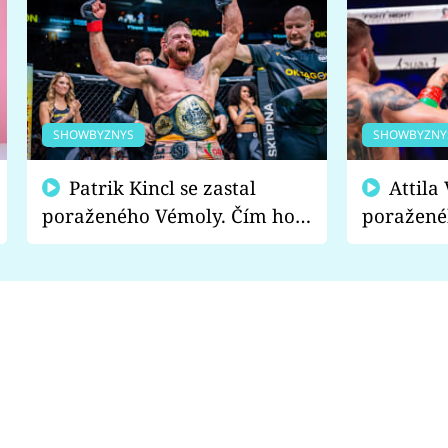
SHOWBYZNYS
SHOWBYZNY
Patrik Kincl se zastal
Attila Végh podpořil
poraženého Vémoly. Čím ho
poražené
fanoušci naštvali?
chce radě
s vítězem