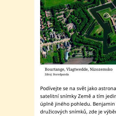
Bourtange, Vlagtwedde, Nizozemsko
Zdroj: Boredpanda
Podívejte se na svět jako astron
satelitní snímky Země a tím jed
úplně jiného pohledu. Benjamin
družicových snímků, zde je výběr