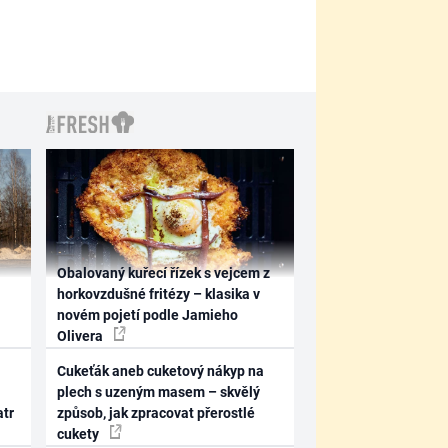
Obalovaný kuřecí řízek s vejcem z
horkovzdušné fritézy – klasika v
novém pojetí podle Jamieho
Olivera
Cukeťák aneb cuketový nákyp na
plech s uzeným masem – skvělý
atr
způsob, jak zpracovat přerostlé
cukety