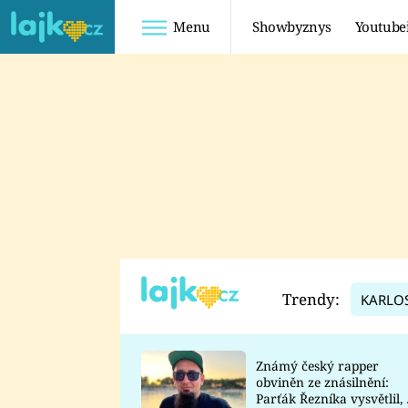
Menu
Showbyznys
Youtube
Youtuberky
Youtubeři
SHOPAHOLICADEL
FATTYPILLOW
ANNA ŠULC
FREESCOOT
SUGAR DENNY
ADAM KAJUMI
LADUŠKA
TADEÁŠ KUBĚNKA
DOMINIKA
DATEL
Trendy:
KARLO
MYSLIVCOVÁ
Známý český rapper
obviněn ze znásilnění:
Parťák Řezníka vysvětlil, 