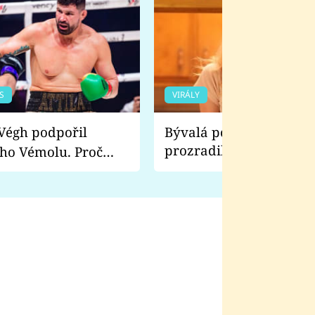
S
VIRÁLY
Bývalá pornoherečka
prozradila, co ji šokova
ho Vémolu. Proč
natáčení Euforie. Vážně
ji zápasit s ním než
bylo drsnější než hanba
 Kinclem?
filmy?