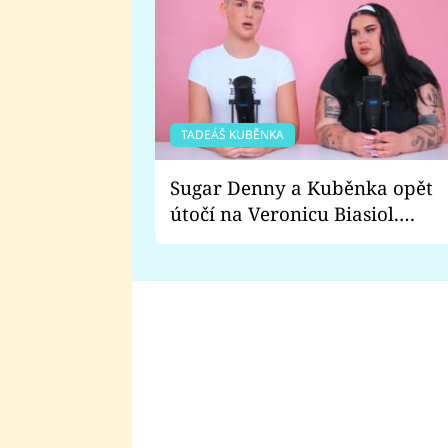
TADEÁŠ KUBĚNKA
Sugar Denny a Kuběnka opět
útočí na Veronicu Biasiol.
Proč je podle nich falešná a
lže o své nevěře?