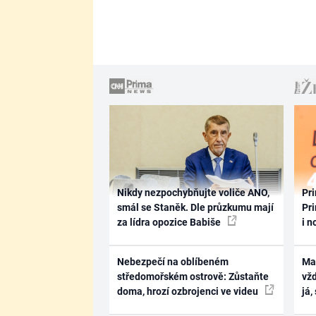
Nikdy nezpochybňujte voliče ANO,
Pri
smál se Staněk. Dle průzkumu mají
Pri
za lídra opozice Babiše
i n
Nebezpečí na oblíbeném
Ma
středomořském ostrově: Zůstaňte
vž
doma, hrozí ozbrojenci ve videu
já,