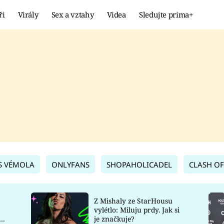
ři
Virály
Sex a vztahy
Videa
Sledujte prima+
Showbyznys
Extrém
VIRÁLY
KURIOZITY
VIDEA
KVÍZY
S VÉMOLA
ONLYFANS
SHOPAHOLICADEL
CLASH OF
Z Mishaly ze StarHousu
vylétlo: Miluju prdy. Jak si
co
je značkuje?