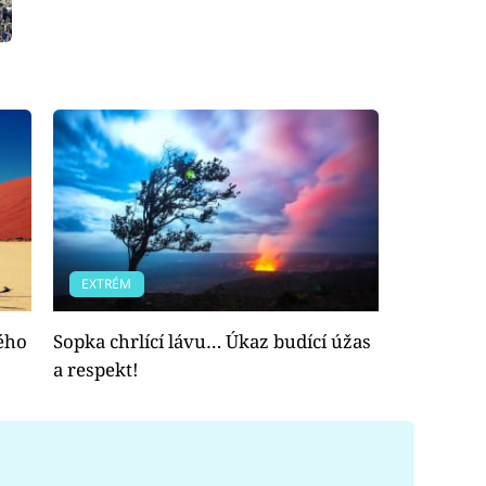
EXTRÉM
lého
Sopka chrlící lávu… Úkaz budící úžas
a respekt!