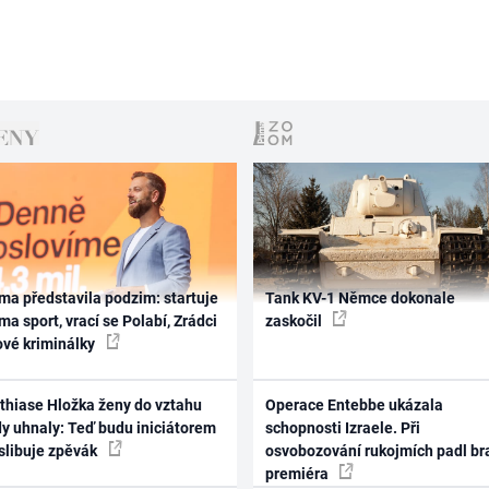
ma představila podzim: startuje
Tank KV-1 Němce dokonale
ma sport, vrací se Polabí, Zrádci
zaskočil
ové kriminálky
thiase Hložka ženy do vztahu
Operace Entebbe ukázala
dy uhnaly: Teď budu iniciátorem
schopnosti Izraele. Při
 slibuje zpěvák
osvobozování rukojmích padl br
premiéra