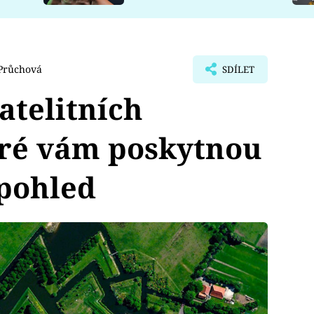
Průchová
SDÍLET
atelitních
teré vám poskytnou
 pohled