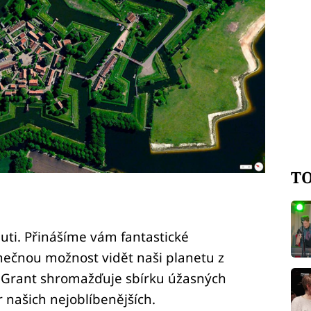
TO
auti. Přinášíme vám fantastické
inečnou možnost vidět naši planetu z
 Grant shromažďuje sbírku úžasných
 našich nejoblíbenějších.