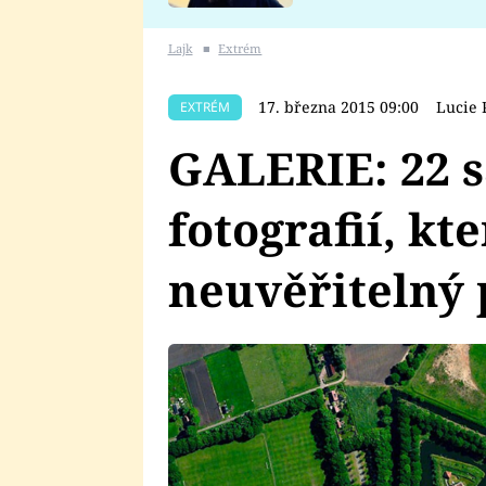
se v Plzni stalo
Lajk
■
Extrém
17. března 2015 09:00
Lucie 
EXTRÉM
GALERIE: 22 s
fotografií, k
neuvěřitelný