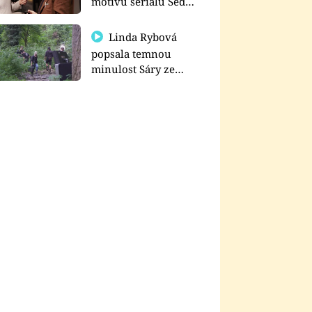
motivu seriálu Sedm
schodů k moci
Linda Rybová
popsala temnou
minulost Sáry ze
seriálu Zákony vlka