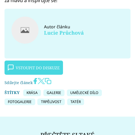
za hlavu a inspirujte se!
Autor článku
Lucie Průchová
VSTOUPIT DO DISKUZE
Sdílejte článek
ŠTÍTKY
KRÁSA
GALERIE
UMĚLECKÉ DÍLO
FOTOGALERIE
TRPĚLIVOST
TATÉR
PŘEČTĚTE SI TAKÉ