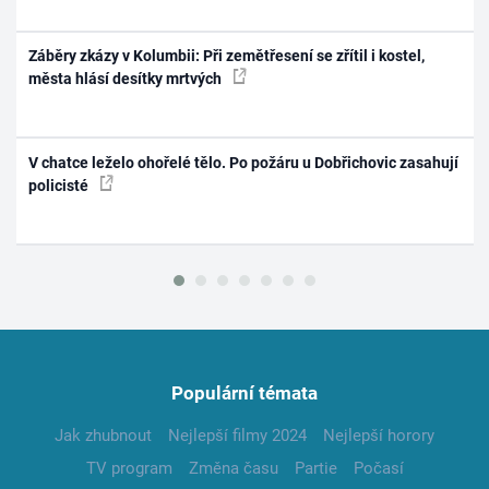
Záběry zkázy v Kolumbii: Při zemětřesení se zřítil i kostel,
města hlásí desítky mrtvých
V chatce leželo ohořelé tělo. Po požáru u Dobřichovic zasahují
policisté
Populární témata
Jak zhubnout
Nejlepší filmy 2024
Nejlepší horory
TV program
Změna času
Partie
Počasí