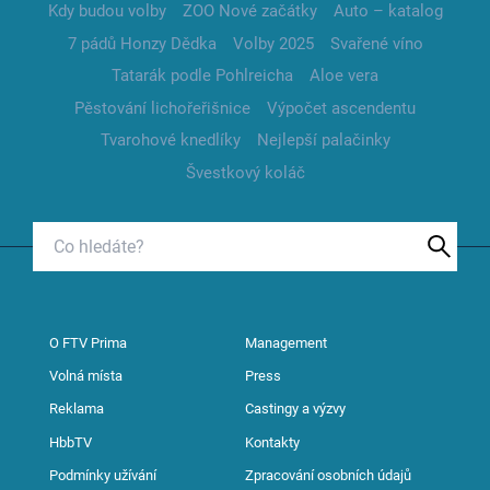
Kdy budou volby
ZOO Nové začátky
Auto – katalog
7 pádů Honzy Dědka
Volby 2025
Svařené víno
Tatarák podle Pohlreicha
Aloe vera
Pěstování lichořeřišnice
Výpočet ascendentu
Tvarohové knedlíky
Nejlepší palačinky
Švestkový koláč
O FTV Prima
Management
Volná místa
Press
Reklama
Castingy a výzvy
HbbTV
Kontakty
Podmínky užívání
Zpracování osobních údajů