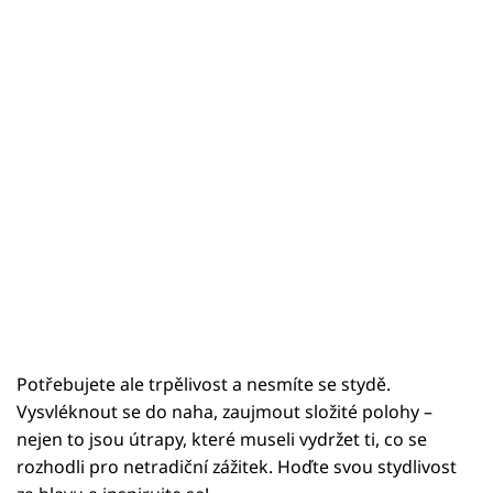
Sex a vztahy
Videa
Sledujte prima+
Přihlášení
Sledujte nás
Potřebujete ale trpělivost a nesmíte se stydě.
Vysvléknout se do naha, zaujmout složité polohy –
nejen to jsou útrapy, které museli vydržet ti, co se
rozhodli pro netradiční zážitek. Hoďte svou stydlivost