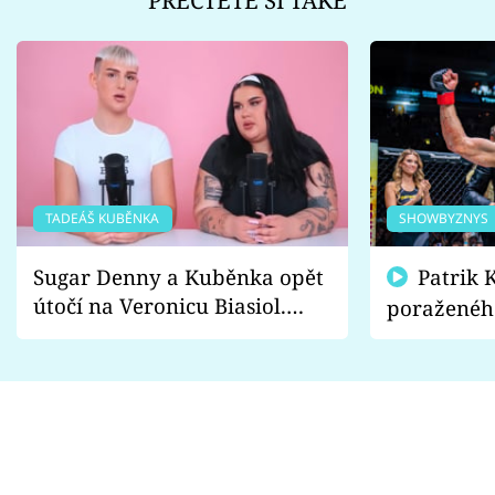
TADEÁŠ KUBĚNKA
SHOWBYZNYS
Sugar Denny a Kuběnka opět
Patrik Kincl se zastal
útočí na Veronicu Biasiol.
poraženéh
Proč je podle nich falešná a
fanoušci n
lže o své nevěře?