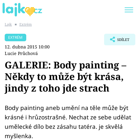
Lajk
■
Extrém
Trendy:
KARLOS VÉMOLA
ONLYFANS
EXTRÉM
SDÍLET
SHOPAHOLICADEL
CLASH OF THE STARS
12. dubna 2015 10:00
Lucie Průchová
GALERIE: Body painting –
Někdy to může být krása,
Témata
jindy z toho jde strach
Showbyznys
Body painting aneb umění na těle může být
Youtubeři
krásné i hrůzostrašné. Nechat ze sebe udělat
Virály
umělecké dílo bez zásahu tatéra. je skvělá
myšlenka.