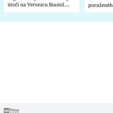
útočí na Veronicu Biasiol.
poraženéh
Proč je podle nich falešná a
fanoušci n
lže o své nevěře?