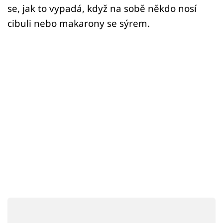
Sex a vztahy
se, jak to vypadá, když na sobě někdo nosí
cibuli nebo makarony se sýrem.
Videa
Sledujte prima+
Přihlášení
Sledujte nás