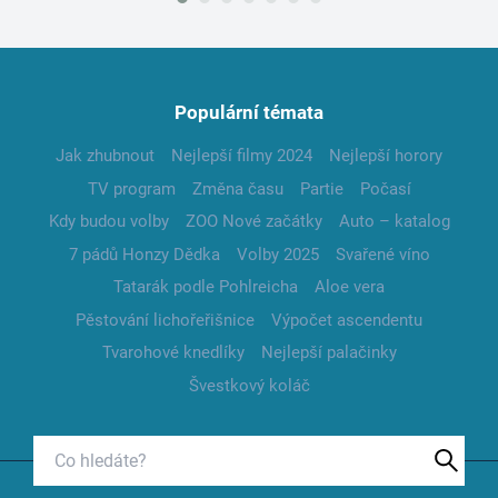
Populární témata
Jak zhubnout
Nejlepší filmy 2024
Nejlepší horory
TV program
Změna času
Partie
Počasí
Kdy budou volby
ZOO Nové začátky
Auto – katalog
7 pádů Honzy Dědka
Volby 2025
Svařené víno
Tatarák podle Pohlreicha
Aloe vera
Pěstování lichořeřišnice
Výpočet ascendentu
Tvarohové knedlíky
Nejlepší palačinky
Švestkový koláč