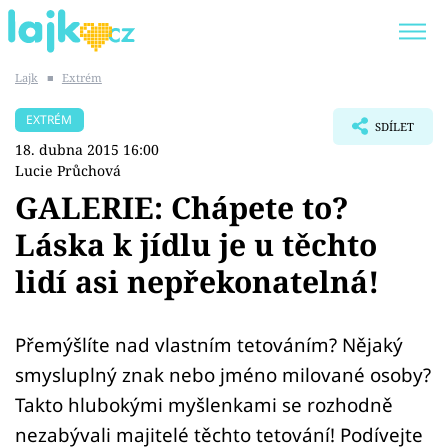
Lajk
■
Extrém
Trendy:
KARLOS VÉMOLA
ONLYFANS
EXTRÉM
SDÍLET
SHOPAHOLICADEL
CLASH OF THE STARS
18. dubna 2015 16:00
Lucie Průchová
GALERIE: Chápete to?
Láska k jídlu je u těchto
Témata
lidí asi nepřekonatelná!
Showbyznys
Přemýšlíte nad vlastním tetováním? Nějaký
Youtubeři
smysluplný znak nebo jméno milované osoby?
Virály
Takto hlubokými myšlenkami se rozhodně
nezabývali majitelé těchto tetování! Podívejte