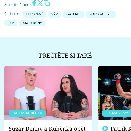
Sdílejte článek
ŠTÍTKY
TETOVÁNÍ
SÝR
GALERIE
FOTOGALERIE
SÝR
MAKARÓNY
PŘEČTĚTE SI TAKÉ
TADEÁŠ KUBĚNKA
SHOWBYZNYS
Sugar Denny a Kuběnka opět
Patrik Kincl se zastal