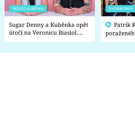
TADEÁŠ KUBĚNKA
SHOWBYZNYS
Sugar Denny a Kuběnka opět
Patrik Kincl se zastal
útočí na Veronicu Biasiol.
poraženéh
Proč je podle nich falešná a
fanoušci n
lže o své nevěře?