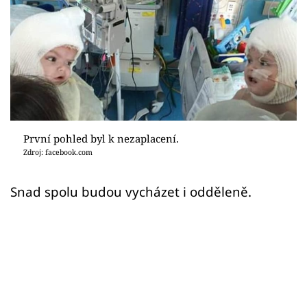
Sex a vztahy
Videa
Sledujte prima+
Přihlášení
První pohled byl k nezaplacení.
Zdroj: facebook.com
Sledujte nás
Snad spolu budou vycházet i odděleně.