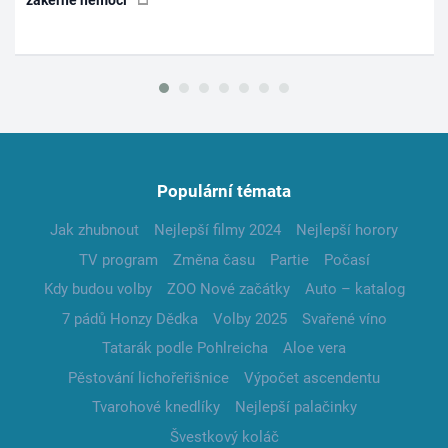
zákeřné nemoci
Populární témata
Jak zhubnout
Nejlepší filmy 2024
Nejlepší horory
TV program
Změna času
Partie
Počasí
Kdy budou volby
ZOO Nové začátky
Auto – katalog
7 pádů Honzy Dědka
Volby 2025
Svařené víno
Tatarák podle Pohlreicha
Aloe vera
Pěstování lichořeřišnice
Výpočet ascendentu
Tvarohové knedlíky
Nejlepší palačinky
Švestkový koláč