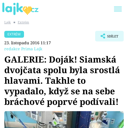
Lajk
■
Extrém
Trendy:
KARLOS VÉMOLA
ONLYFANS
EXTRÉM
SDÍLET
SHOPAHOLICADEL
CLASH OF THE STARS
23. listopadu 2016 11:17
redakce Prima Lajk
GALERIE: Doják! Siamská
dvojčata spolu byla srostlá
Témata
hlavami. Takhle to
Showbyznys
vypadalo, když se na sebe
bráchové poprvé podívali!
Youtubeři
Virály