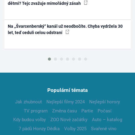
dětmi? Tejc zvažuje mimořádný zásah
Na „Švarcenberský“ kanál už neodbočíte. Chyba vydržela 30
let, teď ceduli celou odstraní
Populární témata
Jak zhubnout
Nejlepší filmy 2024
Nejlepší horory
TV program
Změna času
Partie
Počasí
Kdy budou volby
ZOO Nové začátky
Auto – katalog
7 pádů Honzy Dědka
Volby 2025
Svařené víno