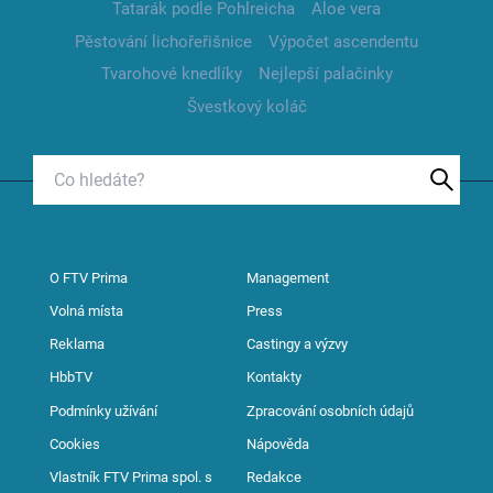
Tatarák podle Pohlreicha
Aloe vera
Pěstování lichořeřišnice
Výpočet ascendentu
Tvarohové knedlíky
Nejlepší palačinky
Švestkový koláč
O FTV Prima
Management
Volná místa
Press
Reklama
Castingy a výzvy
HbbTV
Kontakty
Podmínky užívání
Zpracování osobních údajů
Cookies
Nápověda
Vlastník FTV Prima spol. s
Redakce