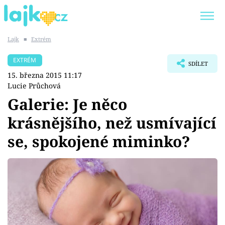
Lajk
■
Extrém
Trendy:
KARLOS VÉMOLA
ONLYFANS
EXTRÉM
SDÍLET
SHOPAHOLICADEL
CLASH OF THE STARS
15. března 2015 11:17
Lucie Průchová
Galerie: Je něco
krásnějšího, než usmívající
Témata
se, spokojené miminko?
Showbyznys
Youtubeři
Virály