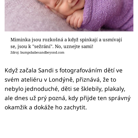
Sex a vztahy
Videa
Sledujte prima+
Miminka jsou rozkošná a když spinkají a usmívají
se, jsou k "sežrání". No, uznejte sami!
Přihlášení
Zdroj: bumpsbabesandbeyond.com
Když začala Sandi s fotografováním dětí ve
Sledujte nás
svém ateliéru v Londýně, přiznává, že to
nebylo jednoduché, děti se šklebily, plakaly,
ale dnes už prý pozná, kdy přijde ten správný
okamžik a dokáže ho zachytit.