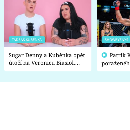
TADEÁŠ KUBĚNKA
SHOWBYZNYS
Sugar Denny a Kuběnka opět
Patrik Kincl se zastal
útočí na Veronicu Biasiol.
poraženéh
Proč je podle nich falešná a
fanoušci n
lže o své nevěře?